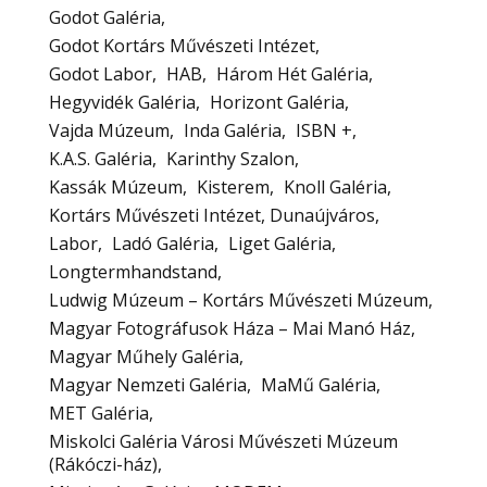
Godot Galéria
Godot Kortárs Művészeti Intézet
Godot Labor
HAB
Három Hét Galéria
Hegyvidék Galéria
Horizont Galéria
Vajda Múzeum
Inda Galéria
ISBN +
K.A.S. Galéria
Karinthy Szalon
Kassák Múzeum
Kisterem
Knoll Galéria
Kortárs Művészeti Intézet, Dunaújváros
Labor
Ladó Galéria
Liget Galéria
Longtermhandstand
Ludwig Múzeum – Kortárs Művészeti Múzeum
Magyar Fotográfusok Háza – Mai Manó Ház
Magyar Műhely Galéria
Magyar Nemzeti Galéria
MaMű Galéria
MET Galéria
Miskolci Galéria Városi Művészeti Múzeum
(Rákóczi-ház)