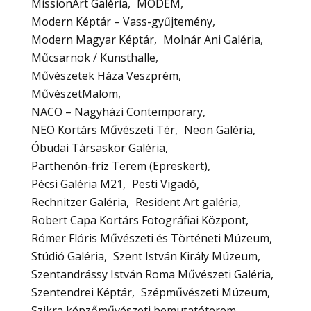
MissionArt Galéria
MODEM
Modern Képtár – Vass-gyűjtemény
Modern Magyar Képtár
Molnár Ani Galéria
Műcsarnok / Kunsthalle
Művészetek Háza Veszprém
MűvészetMalom
NACO – Nagyházi Contemporary
NEO Kortárs Művészeti Tér
Neon Galéria
Óbudai Társaskör Galéria
Parthenón-fríz Terem (Epreskert)
Pécsi Galéria M21
Pesti Vigadó
Rechnitzer Galéria
Resident Art galéria
Robert Capa Kortárs Fotográfiai Központ
Rómer Flóris Művészeti és Történeti Múzeum
Stúdió Galéria
Szent István Király Múzeum
Szentandrássy István Roma Művészeti Galéria
Szentendrei Képtár
Szépművészeti Múzeum
Szikra képzőművészeti bemutatóterem