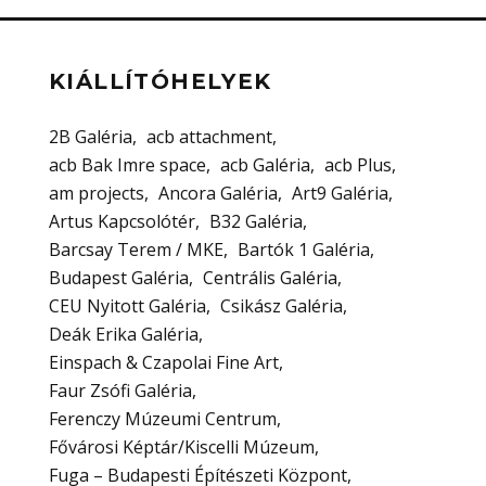
KIÁLLÍTÓHELYEK
2B Galéria
acb attachment
acb Bak Imre space
acb Galéria
acb Plus
am projects
Ancora Galéria
Art9 Galéria
Artus Kapcsolótér
B32 Galéria
Barcsay Terem / MKE
Bartók 1 Galéria
Budapest Galéria
Centrális Galéria
CEU Nyitott Galéria
Csikász Galéria
Deák Erika Galéria
Einspach & Czapolai Fine Art
Faur Zsófi Galéria
Ferenczy Múzeumi Centrum
Fővárosi Képtár/Kiscelli Múzeum
Fuga – Budapesti Építészeti Központ