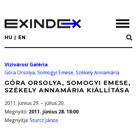
Skip
to
main
TOGGL
content
HU
EN
Vízivárosi Galéria
Góra Orsolya
,
Somogyi Emese
,
Székely Annamária
GÓRA ORSOLYA, SOMOGYI EMESE,
SZÉKELY ANNAMÁRIA KIÁLLÍTÁSA
2011. június 29. – július 20.
Megnyitó
:
2011. június 28. 18:00
Megnyitja
:
Sturcz János