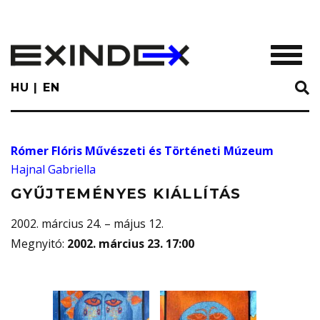
Skip
to
main
TOGGL
content
HU
EN
Rómer Flóris Művészeti és Történeti Múzeum
Hajnal Gabriella
GYŰJTEMÉNYES KIÁLLÍTÁS
2002. március 24. – május 12.
Megnyitó
:
2002. március 23. 17:00