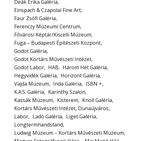
Deák Erika Galéria
Einspach & Czapolai Fine Art
Faur Zsófi Galéria
Ferenczy Múzeumi Centrum
Fővárosi Képtár/Kiscelli Múzeum
Fuga – Budapesti Építészeti Központ
Godot Galéria
Godot Kortárs Művészeti Intézet
Godot Labor
HAB
Három Hét Galéria
Hegyvidék Galéria
Horizont Galéria
Vajda Múzeum
Inda Galéria
ISBN +
K.A.S. Galéria
Karinthy Szalon
Kassák Múzeum
Kisterem
Knoll Galéria
Kortárs Művészeti Intézet, Dunaújváros
Labor
Ladó Galéria
Liget Galéria
Longtermhandstand
Ludwig Múzeum – Kortárs Művészeti Múzeum
Magyar Fotográfusok Háza – Mai Manó Ház