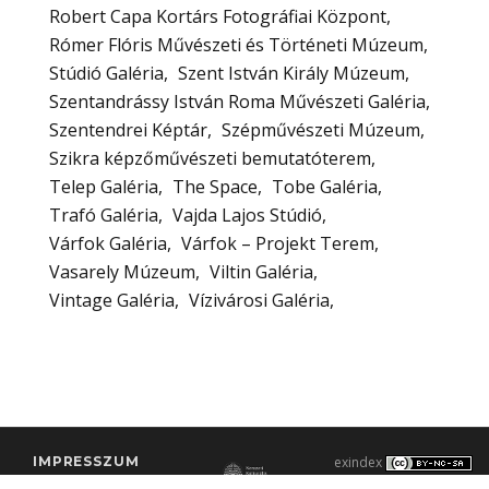
Robert Capa Kortárs Fotográfiai Központ
Rómer Flóris Művészeti és Történeti Múzeum
Stúdió Galéria
Szent István Király Múzeum
Szentandrássy István Roma Művészeti Galéria
Szentendrei Képtár
Szépművészeti Múzeum
Szikra képzőművészeti bemutatóterem
Telep Galéria
The Space
Tobe Galéria
Trafó Galéria
Vajda Lajos Stúdió
Várfok Galéria
Várfok – Projekt Terem
Vasarely Múzeum
Viltin Galéria
Vintage Galéria
Vízivárosi Galéria
IMPRESSZUM
exindex
KONTAKT
2000–2026 |
C3