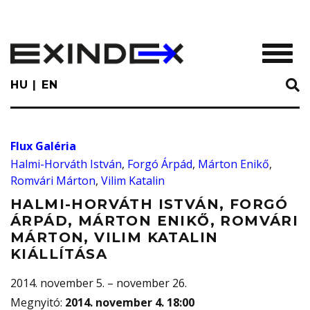
Skip
to
main
TOGGL
content
HU
EN
Flux Galéria
Halmi-Horváth István
,
Forgó Árpád
,
Márton Enikő
,
Romvári Márton
,
Vilim Katalin
HALMI-HORVÁTH ISTVÁN, FORGÓ
ÁRPÁD, MÁRTON ENIKŐ, ROMVÁRI
MÁRTON, VILIM KATALIN
KIÁLLÍTÁSA
2014. november 5. – november 26.
Megnyitó
:
2014. november 4. 18:00