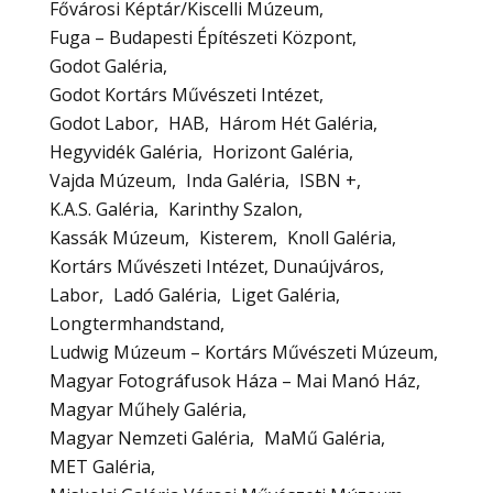
Fővárosi Képtár/Kiscelli Múzeum
Fuga – Budapesti Építészeti Központ
Godot Galéria
Godot Kortárs Művészeti Intézet
Godot Labor
HAB
Három Hét Galéria
Hegyvidék Galéria
Horizont Galéria
Vajda Múzeum
Inda Galéria
ISBN +
K.A.S. Galéria
Karinthy Szalon
Kassák Múzeum
Kisterem
Knoll Galéria
Kortárs Művészeti Intézet, Dunaújváros
Labor
Ladó Galéria
Liget Galéria
Longtermhandstand
Ludwig Múzeum – Kortárs Művészeti Múzeum
Magyar Fotográfusok Háza – Mai Manó Ház
Magyar Műhely Galéria
Magyar Nemzeti Galéria
MaMű Galéria
MET Galéria