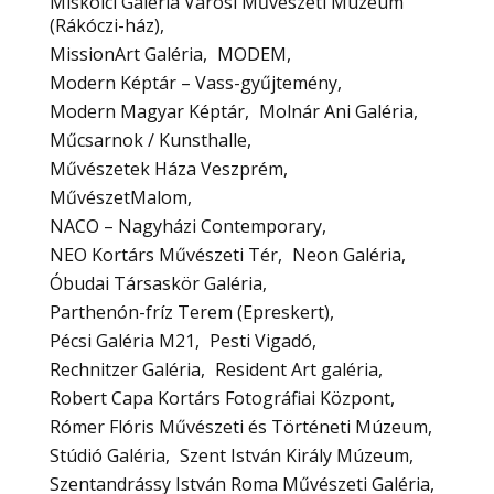
Miskolci Galéria Városi Művészeti Múzeum
(Rákóczi-ház)
MissionArt Galéria
MODEM
Modern Képtár – Vass-gyűjtemény
Modern Magyar Képtár
Molnár Ani Galéria
Műcsarnok / Kunsthalle
Művészetek Háza Veszprém
MűvészetMalom
NACO – Nagyházi Contemporary
NEO Kortárs Művészeti Tér
Neon Galéria
Óbudai Társaskör Galéria
Parthenón-fríz Terem (Epreskert)
Pécsi Galéria M21
Pesti Vigadó
Rechnitzer Galéria
Resident Art galéria
Robert Capa Kortárs Fotográfiai Központ
Rómer Flóris Művészeti és Történeti Múzeum
Stúdió Galéria
Szent István Király Múzeum
Szentandrássy István Roma Művészeti Galéria