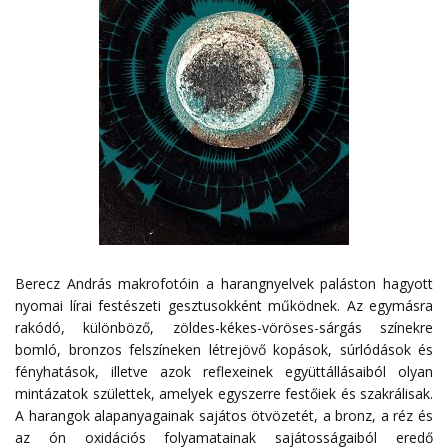
Berecz András makrofotóin a harangnyelvek paláston hagyott
nyomai lírai festészeti gesztusokként működnek. Az egymásra
rakódó, különböző, zöldes-kékes-vöröses-sárgás színekre
bomló, bronzos felszíneken létrejövő kopások, súrlódások és
fényhatások, illetve azok reflexeinek együttállásaiból olyan
mintázatok születtek, amelyek egyszerre festőiek és szakrálisak.
A harangok alapanyagainak sajátos ötvözetét, a bronz, a réz és
az ón oxidációs folyamatainak sajátosságaiból eredő