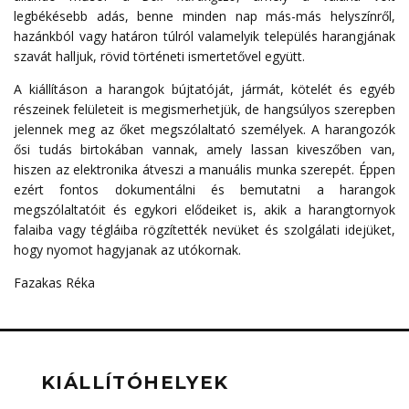
legbékésebb adás, benne minden nap más-más helyszínről,
hazánkból vagy határon túlról valamelyik település harangjának
szavát halljuk, rövid történeti ismertetővel együtt.
A kiállításon a harangok bújtatóját, jármát, kötelét és egyéb
részeinek felületeit is megismerhetjük, de hangsúlyos szerepben
jelennek meg az őket megszólaltató személyek. A harangozók
ősi tudás birtokában vannak, amely lassan kiveszőben van,
hiszen az elektronika átveszi a manuális munka szerepét. Éppen
ezért fontos dokumentálni és bemutatni a harangok
megszólaltatóit és egykori elődeiket is, akik a harangtornyok
falaiba vagy tégláiba rögzítették nevüket és szolgálati idejüket,
hogy nyomot hagyjanak az utókornak.
Fazakas Réka
KIÁLLÍTÓHELYEK