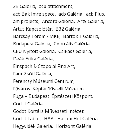
2B Galéria
acb attachment
acb Bak Imre space
acb Galéria
acb Plus
am projects
Ancora Galéria
Art9 Galéria
Artus Kapcsolótér
B32 Galéria
Barcsay Terem / MKE
Bartók 1 Galéria
Budapest Galéria
Centrális Galéria
CEU Nyitott Galéria
Csikász Galéria
Deák Erika Galéria
Einspach & Czapolai Fine Art
Faur Zsófi Galéria
Ferenczy Múzeumi Centrum
Fővárosi Képtár/Kiscelli Múzeum
Fuga – Budapesti Építészeti Központ
Godot Galéria
Godot Kortárs Művészeti Intézet
Godot Labor
HAB
Három Hét Galéria
Hegyvidék Galéria
Horizont Galéria