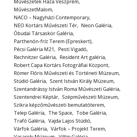
Művészetek Háza Veszprém
MűvészetMalom
NACO – Nagyházi Contemporary
NEO Kortárs Művészeti Tér
Neon Galéria
Óbudai Társaskör Galéria
Parthenón-fríz Terem (Epreskert)
Pécsi Galéria M21
Pesti Vigadó
Rechnitzer Galéria
Resident Art galéria
Robert Capa Kortárs Fotográfiai Központ
Rómer Flóris Művészeti és Történeti Múzeum
Stúdió Galéria
Szent István Király Múzeum
Szentandrássy István Roma Művészeti Galéria
Szentendrei Képtár
Szépművészeti Múzeum
Szikra képzőművészeti bemutatóterem
Telep Galéria
The Space
Tobe Galéria
Trafó Galéria
Vajda Lajos Stúdió
Várfok Galéria
Várfok – Projekt Terem
Vasarely Múzeum
Viltin Galéria