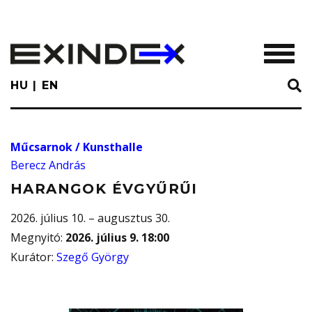
Skip
to
main
TOGGL
content
HU
EN
Műcsarnok / Kunsthalle
Berecz András
HARANGOK ÉVGYŰRŰI
2026. július 10. – augusztus 30.
Megnyitó
:
2026. július 9. 18:00
Kurátor
:
Szegő György