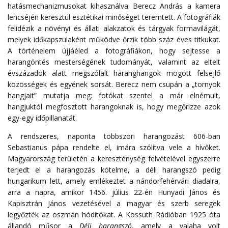
hatásmechanizmusokat kihasználva Berecz András a kamera
lencséjén keresztül esztétikai minőséget teremtett. A fotográfiák
felidézik a növényi és állati alakzatok és tárgyak formavilágát,
melyek időkapszulaként működve őrzik több száz éves titkukat.
A történelem újjáéled a fotográfiákon, hogy sejtesse a
harangöntés mesterségének tudományát, valamint az eltelt
évszázadok alatt megszólalt haranghangok mögött felsejlő
közösségek és egyének sorsát. Berecz nem csupán a „tornyok
hangjait” mutatja meg: fotókat szentel a már elnémult,
hangjuktól megfosztott harangoknak is, hogy megőrizze azok
egy-egy időpillanatát.
A rendszeres, naponta többszöri harangozást 606-ban
Sebastianus pápa rendelte el, imára szólítva vele a hívőket.
Magyarország területén a kereszténység felvételével egyszerre
terjedt el a harangozás kötelme, a déli harangszó pedig
hungarikum lett, amely emlékeztet a nándorfehérvári diadalra,
arra a napra, amikor 1456. július 22-én Hunyadi János és
Kapisztrán János vezetésével a magyar és szerb seregek
legyőzték az oszmán hódítókat. A Kossuth Rádióban 1925 óta
állandó műsor a
Déli harangszó
, amely a valaha volt