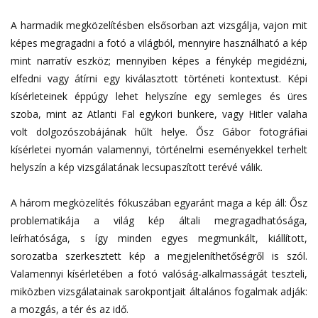
A harmadik megközelítésben elsősorban azt vizsgálja, vajon mit
képes megragadni a fotó a világból, mennyire használható a kép
mint narratív eszköz; mennyiben képes a fénykép megidézni,
elfedni vagy átírni egy kiválasztott történeti kontextust. Képi
kísérleteinek éppúgy lehet helyszíne egy semleges és üres
szoba, mint az Atlanti Fal egykori bunkere, vagy Hitler valaha
volt dolgozószobájának hűlt helye. Ősz Gábor fotográfiai
kísérletei nyomán valamennyi, történelmi eseményekkel terhelt
helyszín a kép vizsgálatának lecsupaszított terévé válik.
A három megközelítés fókuszában egyaránt maga a kép áll: Ősz
problematikája a világ kép általi megragadhatósága,
leírhatósága, s így minden egyes megmunkált, kiállított,
sorozatba szerkesztett kép a megjeleníthetőségről is szól.
Valamennyi kísérletében a fotó valóság-alkalmasságát teszteli,
miközben vizsgálatainak sarokpontjait általános fogalmak adják:
a mozgás, a tér és az idő.