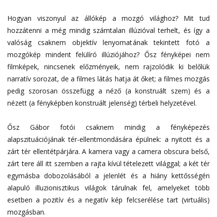
Hogyan viszonyul az állókép a mozgó világhoz? Mit tud
hozzátenni a még mindig számtalan illúzióval terhelt, és így a
valóság csaknem objektív lenyomatának tekintett fotó a
mozgókép mindent felülíró illúziójához? Ősz fényképei nem
filmképek, nincsenek előzményeik, nem rajzolódik ki belőlük
narratív sorozat, de a filmes látás hatja át őket; a filmes mozgás
pedig szorosan összefügg a néző (a konstruált szem) és a
nézett (a fényképben konstruált jelenség) térbeli helyzetével.
Ősz Gábor fotói csaknem mindig a fényképezés
alapszituációjának tér-ellentmondására épülnek: a nyitott és a
zárt tér ellentétpárjára. A kamera vagy a camera obscura belső,
zárt tere áll itt szemben a rajta kívül tételezett világgal; a két tér
egymásba dobozolásából a jelenlét és a hiány kettősségén
alapuló illuzionisztikus világok tárulnak fel, amelyeket több
esetben a pozitív és a negatív kép felcserélése tart (virtuális)
mozgásban.