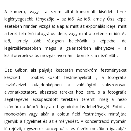
A kamera, vagyis a szem által konstruált kísérleti terek
leglényegesebb tényezője – az idő. Az idő, amely Ősz képei
esetében minden vizsgálat alapja: mint az exponálás ideje, mint
a teret felmérő fotográfus ideje, vagy mint a történelmi idő. Az
idő, amely több rétegben beleíródik a képekbe, de
legérzékletesebben mégis a galériatérben elhelyezve – a
kiállítótérbeli valós mozgás nyomán – bomlik ki a néző előtt.
Ősz Gábor, aki pályája kezdetén monokróm festményeket
készített – többek között festményekről -, a fotográfia
eszközeivel tulajdonképpen a valóságtól sokszorosan
elvonatkoztatott, absztrakt tereket hoz létre, s a fotográfia
segítségével lecsupaszított terekben teremti meg a néző
számára a képről folytatott gondolkodás lehetőségét. Fotói a
monokróm vagy akár a colour field festmények mintájára
igénylik a figyelmet és az elmélyedést. A koncentráció nyomán
létrejövő, egyszerre konceptuális és érzéki mezőben igazolják