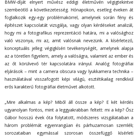
BMW-díját elnyert művész eddigi életművén végigtekintve
szembeötlő a következetesség. Hónapokon, esetleg éveken át
foglalkozik egy-egy problémakörrel, amelynek során fény és
építészet kapcsolatát vizsgálja, vagy olyan kérdéseket analizál,
hogy mi a fotografikus reprezentáció határa, mi a valósághoz
való viszonya, mi az, amit valósnak nevezünk. A kísérletező,
konceptuális jelleg végigkíséri tevékenységét, amelynek alapja
az a töretlen figyelem, amely a valóságra, valamint az ember és
az őt körülvevő tér kapcsolatára irányul. Analóg fotográfiai
eljárások – mint a camera obscura vagy lyukkamera technika –
használatával visszafogott képi világú, esztétikailag rendkívül
erős karakterű fotográfiai életművet alkotott.
„Mire alkalmas a kép? Miből áll össze a kép? E két kérdés
ugyanolyan fontos, mint a leggyakrabban feltett: mi a kép? Ősz
Gábor hosszú évek óta folytatott, módszeres vizsgálataiban a
három problémát egyenrangúan és párhuzamosan szemléli;
sorozataiban egymással szorosan összefüggő kísérleti