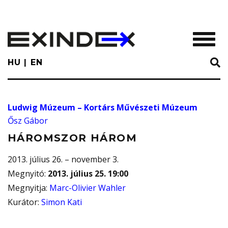
Skip
to
main
TOGGL
content
HU
EN
Ludwig Múzeum – Kortárs Művészeti Múzeum
Ősz Gábor
HÁROMSZOR HÁROM
2013. július 26. – november 3.
Megnyitó
:
2013. július 25. 19:00
Megnyitja
:
Marc-Olivier Wahler
Kurátor
:
Simon Kati