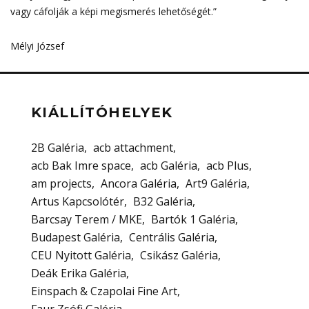
vagy cáfolják a képi megismerés lehetőségét.”
Mélyi József
KIÁLLÍTÓHELYEK
2B Galéria
acb attachment
acb Bak Imre space
acb Galéria
acb Plus
am projects
Ancora Galéria
Art9 Galéria
Artus Kapcsolótér
B32 Galéria
Barcsay Terem / MKE
Bartók 1 Galéria
Budapest Galéria
Centrális Galéria
CEU Nyitott Galéria
Csikász Galéria
Deák Erika Galéria
Einspach & Czapolai Fine Art
Faur Zsófi Galéria