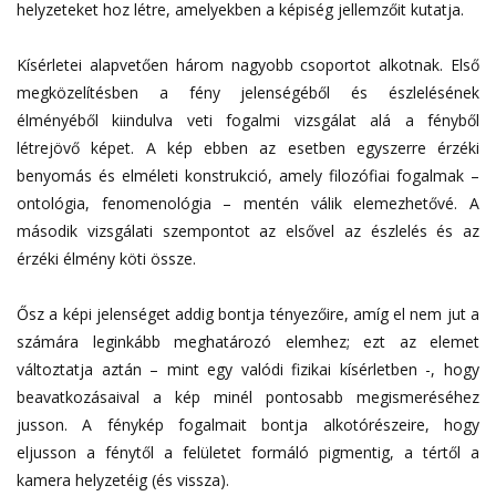
helyzeteket hoz létre, amelyekben a képiség jellemzőit kutatja.
Kísérletei alapvetően három nagyobb csoportot alkotnak. Első
megközelítésben a fény jelenségéből és észlelésének
élményéből kiindulva veti fogalmi vizsgálat alá a fényből
létrejövő képet. A kép ebben az esetben egyszerre érzéki
benyomás és elméleti konstrukció, amely filozófiai fogalmak –
ontológia, fenomenológia – mentén válik elemezhetővé. A
második vizsgálati szempontot az elsővel az észlelés és az
érzéki élmény köti össze.
Ősz a képi jelenséget addig bontja tényezőire, amíg el nem jut a
számára leginkább meghatározó elemhez; ezt az elemet
változtatja aztán – mint egy valódi fizikai kísérletben -, hogy
beavatkozásaival a kép minél pontosabb megismeréséhez
jusson. A fénykép fogalmait bontja alkotórészeire, hogy
eljusson a fénytől a felületet formáló pigmentig, a tértől a
kamera helyzetéig (és vissza).