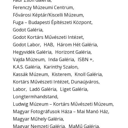
Ferenczy Múzeumi Centrum
Fővárosi Képtár/Kiscelli Múzeum
Fuga – Budapesti Építészeti Központ
Godot Galéria
Godot Kortárs Művészeti Intézet
Godot Labor
HAB
Három Hét Galéria
Hegyvidék Galéria
Horizont Galéria
Vajda Múzeum
Inda Galéria
ISBN +
K.A.S. Galéria
Karinthy Szalon
Kassák Múzeum
Kisterem
Knoll Galéria
Kortárs Művészeti Intézet, Dunaújváros
Labor
Ladó Galéria
Liget Galéria
Longtermhandstand
Ludwig Múzeum – Kortárs Művészeti Múzeum
Magyar Fotográfusok Háza – Mai Manó Ház
Magyar Műhely Galéria
Magyar Nemzeti Galéria
MaMű Galéria