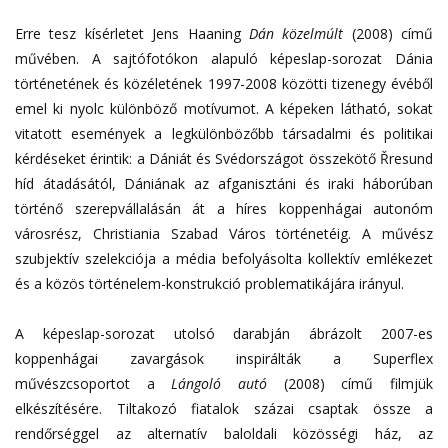
Erre tesz kísérletet Jens Haaning
Dán közelmúlt
(2008) című
művében. A sajtófotókon alapuló képeslap-sorozat Dánia
történetének és közéletének 1997-2008 közötti tizenegy évéből
emel ki nyolc különböző motívumot. A képeken látható, sokat
vitatott események a legkülönbözőbb társadalmi és politikai
kérdéseket érintik: a Dániát és Svédországot összekötő Řresund
híd átadásától, Dániának az afganisztáni és iraki háborúban
történő szerepvállalásán át a híres koppenhágai autonóm
városrész, Christiania Szabad Város történetéig. A művész
szubjektív szelekciója a média befolyásolta kollektív emlékezet
és a közös történelem-konstrukció problematikájára irányul.
A képeslap-sorozat utolsó darabján ábrázolt 2007-es
koppenhágai zavargások inspirálták a Superflex
művészcsoportot a
Lángoló autó
(2008) című filmjük
elkészítésére. Tiltakozó fiatalok százai csaptak össze a
rendőrséggel az alternatív baloldali közösségi ház, az