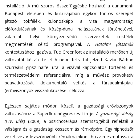
installáció. A mű szoros összefüggésbe hozható a dunamenti
Budapest életében és kultúrájában egykor fontos szerepet
játszó tokfélék, különösképp a viza magyarországi
előfordulásának és közép-dunai halászatának történetével,
valamint helyi környezetvédő szervezetek tokfélék
megmentését célzó programjaival. A
Hatalmi játszmák
kontextusához igazítva, Tue Greenfort az installáció merőben új
változatát készítette el. A neon felirattal jelzett Kaviár Bárban
szürreális gipsz halfej utal a vizával kapcsolatos történeti és
természetvédelmi referenciákra, míg a művész provokatív
beavatkozását dokumentáló vetítés a társadalmi-piaci
(erő)viszonyok visszatükrözését célozza.
Egészen sajátos módon közelít a gazdasági erőviszonyok
változásához a Superflex négyrészes filmje.
A gazdasági válság
(I-IV. ülés)
(2009) a pszichoterápia szemszögéből reflektál a
válságra és a gazdasági összeomlás rémképére. Egy hipnotizőr
vezet végig legszörnyűbb rémálmainkon, hogy megmutassa a