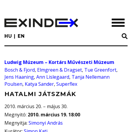
Skip
to
main
TOGGL
content
HU
EN
Ludwig Múzeum – Kortárs Művészeti Múzeum
Bosch & Fjord
,
Elmgreen & Dragset
,
Tue Greenfort
,
Jens Haaning
,
Ann Lislegaard
,
Tanja Nellemann
Poulsen
,
Katya Sander
,
Superflex
HATALMI JÁTSZMÁK
2010. március 20. – május 30.
Megnyitó
:
2010. március 19. 18:00
Megnyitja
:
Simonyi András
Kurátor
:
Simon Kati