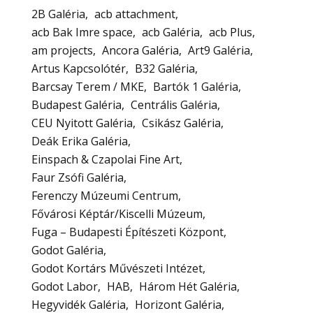
2B Galéria
acb attachment
acb Bak Imre space
acb Galéria
acb Plus
am projects
Ancora Galéria
Art9 Galéria
Artus Kapcsolótér
B32 Galéria
Barcsay Terem / MKE
Bartók 1 Galéria
Budapest Galéria
Centrális Galéria
CEU Nyitott Galéria
Csikász Galéria
Deák Erika Galéria
Einspach & Czapolai Fine Art
Faur Zsófi Galéria
Ferenczy Múzeumi Centrum
Fővárosi Képtár/Kiscelli Múzeum
Fuga – Budapesti Építészeti Központ
Godot Galéria
Godot Kortárs Művészeti Intézet
Godot Labor
HAB
Három Hét Galéria
Hegyvidék Galéria
Horizont Galéria