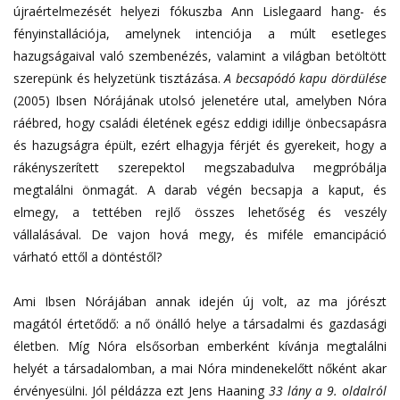
újraértelmezését helyezi fókuszba Ann Lislegaard hang- és
fényinstallációja, amelynek intenciója a múlt esetleges
hazugságaival való szembenézés, valamint a világban betöltött
szerepünk és helyzetünk tisztázása.
A becsapódó kapu dördülése
(2005) Ibsen Nórájának utolsó jelenetére utal, amelyben Nóra
ráébred, hogy családi életének egész eddigi idillje önbecsapásra
és hazugságra épült, ezért elhagyja férjét és gyerekeit, hogy a
rákényszerített szerepektol megszabadulva megpróbálja
megtalálni önmagát. A darab végén becsapja a kaput, és
elmegy, a tettében rejlő összes lehetőség és veszély
vállalásával. De vajon hová megy, és miféle emancipáció
várható ettől a döntéstől?
Ami Ibsen Nórájában annak idején új volt, az ma jórészt
magától értetődő: a nő önálló helye a társadalmi és gazdasági
életben. Míg Nóra elsősorban emberként kívánja megtalálni
helyét a társadalomban, a mai Nóra mindenekelőtt nőként akar
érvényesülni. Jól példázza ezt Jens Haaning
33 lány a 9. oldalról