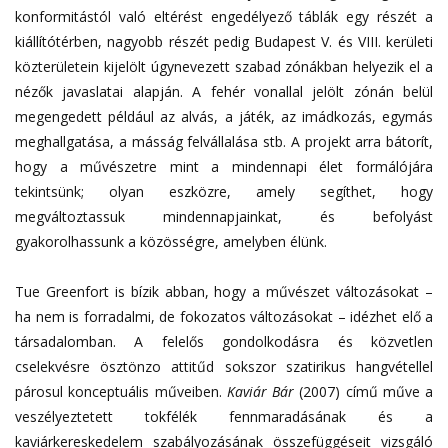
konformitástól való eltérést engedélyező táblák egy részét a
kiállítótérben, nagyobb részét pedig Budapest V. és VIII. kerületi
közterületein kijelölt úgynevezett szabad zónákban helyezik el a
nézők javaslatai alapján. A fehér vonallal jelölt zónán belül
megengedett például az alvás, a játék, az imádkozás, egymás
meghallgatása, a másság felvállalása stb. A projekt arra bátorít,
hogy a művészetre mint a mindennapi élet formálójára
tekintsünk; olyan eszközre, amely segíthet, hogy
megváltoztassuk mindennapjainkat, és befolyást
gyakorolhassunk a közösségre, amelyben élünk.
Tue Greenfort is bízik abban, hogy a művészet változásokat –
ha nem is forradalmi, de fokozatos változásokat – idézhet elő a
társadalomban. A felelős gondolkodásra és közvetlen
cselekvésre ösztönzo attitűd sokszor szatirikus hangvétellel
párosul konceptuális műveiben.
Kaviár Bár
(2007) című műve a
veszélyeztetett tokfélék fennmaradásának és a
kaviárkereskedelem szabályozásának összefüggéseit vizsgáló