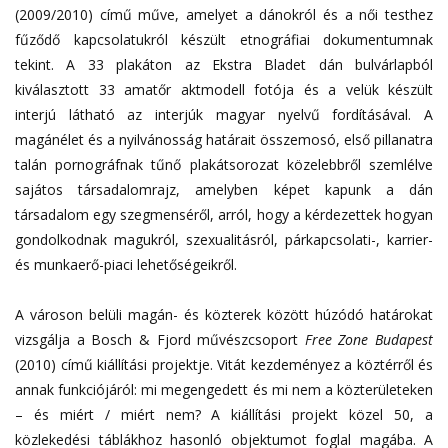
(2009/2010) című műve, amelyet a dánokról és a női testhez
fűződő kapcsolatukról készült etnográfiai dokumentumnak
tekint. A 33 plakáton az Ekstra Bladet dán bulvárlapból
kiválasztott 33 amatőr aktmodell fotója és a velük készült
interjú látható az interjúk magyar nyelvű fordításával. A
magánélet és a nyilvánosság határait összemosó, első pillanatra
talán pornográfnak tűnő plakátsorozat közelebbről szemlélve
sajátos társadalomrajz, amelyben képet kapunk a dán
társadalom egy szegmenséről, arról, hogy a kérdezettek hogyan
gondolkodnak magukról, szexualitásról, párkapcsolati-, karrier-
és munkaerő-piaci lehetőségeikről.
A városon belüli magán- és közterek között húzódó határokat
vizsgálja a Bosch & Fjord művészcsoport
Free Zone Budapest
(2010) című kiállítási projektje. Vitát kezdeményez a köztérről és
annak funkciójáról: mi megengedett és mi nem a közterületeken
– és miért / miért nem? A kiállítási projekt közel 50, a
közlekedési táblákhoz hasonló objektumot foglal magába. A