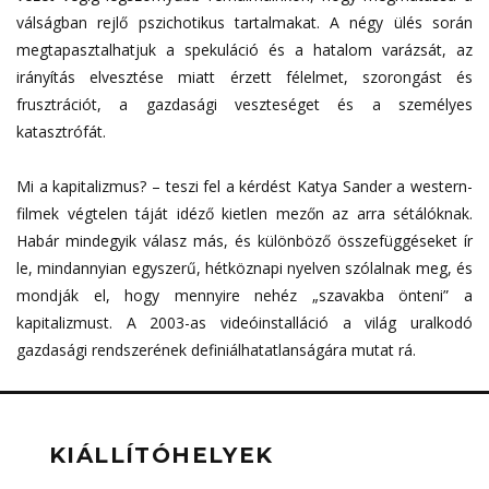
válságban rejlő pszichotikus tartalmakat. A négy ülés során
megtapasztalhatjuk a spekuláció és a hatalom varázsát, az
irányítás elvesztése miatt érzett félelmet, szorongást és
frusztrációt, a gazdasági veszteséget és a személyes
katasztrófát.
Mi a kapitalizmus? – teszi fel a kérdést Katya Sander a western-
filmek végtelen táját idéző kietlen mezőn az arra sétálóknak.
Habár mindegyik válasz más, és különböző összefüggéseket ír
le, mindannyian egyszerű, hétköznapi nyelven szólalnak meg, és
mondják el, hogy mennyire nehéz „szavakba önteni” a
kapitalizmust. A 2003-as videóinstalláció a világ uralkodó
gazdasági rendszerének definiálhatatlanságára mutat rá.
KIÁLLÍTÓHELYEK