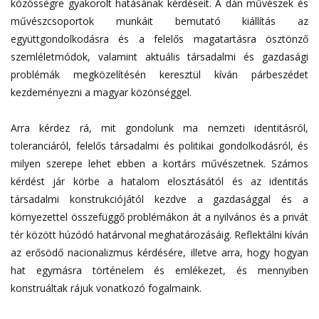
közösségre gyakorolt hatásának kérdéseit. A dán művészek és
művészcsoportok munkáit bemutató kiállítás az
együttgondolkodásra és a felelős magatartásra ösztönző
szemléletmódok, valamint aktuális társadalmi és gazdasági
problémák megközelítésén keresztül kíván párbeszédet
kezdeményezni a magyar közönséggel.
Arra kérdez rá, mit gondolunk ma nemzeti identitásról,
toleranciáról, felelős társadalmi és politikai gondolkodásról, és
milyen szerepe lehet ebben a kortárs művészetnek. Számos
kérdést jár körbe a hatalom elosztásától és az identitás
társadalmi konstrukciójától kezdve a gazdasággal és a
környezettel összefüggő problémákon át a nyilvános és a privát
tér között húzódó határvonal meghatározásáig. Reflektálni kíván
az erősödő nacionalizmus kérdésére, illetve arra, hogy hogyan
hat egymásra történelem és emlékezet, és mennyiben
konstruáltak rájuk vonatkozó fogalmaink.