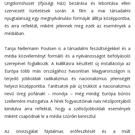
Ungdomshuset (Ifjúsági Ház) bezárása és lebontása ellen
szervezett tüntetések során. A film a mai társadalmi
nyugtalanság egy megnyilvánulási formáját állítja középpontba,
és arra reflektál, miként jelennek meg ezek az események a
médiában.
Tanja Nellemann Poulsen is a társadalmi feszültségekkel és a
média közvéleményt formáló és a nyilvánosságot befolyásoló
szerepével foglalkozik. A kiállításra készített új installációja az
Európa több más országához hasonlóan Magyarországon is
terjedő jobboldali radikalizmus és nacionalizmus jelenségét
helyezi középpontba. Tanítsatok pár új trükköt a nacionalizmus
nevű öreg pofának! – mondja – még mindig Európa bűnös
szellemére mutogatva. A hírek fogyasztóinak naiv nézőpontjából
kiindulva arra reflektál, hogy a szélsőjobboldali események
miként csapódnak le a média szűrőin keresztül.
Az önvizsgálat fájdalmas erőfeszítését és a múlt