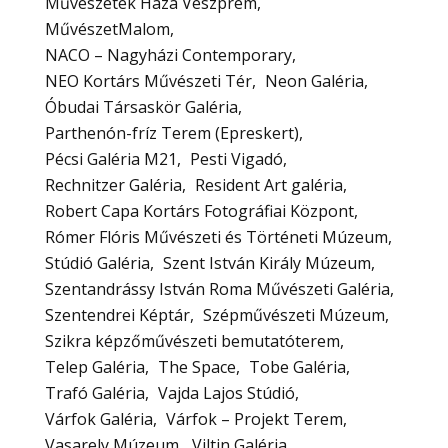
Művészetek Háza Veszprém
MűvészetMalom
NACO – Nagyházi Contemporary
NEO Kortárs Művészeti Tér
Neon Galéria
Óbudai Társaskör Galéria
Parthenón-fríz Terem (Epreskert)
Pécsi Galéria M21
Pesti Vigadó
Rechnitzer Galéria
Resident Art galéria
Robert Capa Kortárs Fotográfiai Központ
Rómer Flóris Művészeti és Történeti Múzeum
Stúdió Galéria
Szent István Király Múzeum
Szentandrássy István Roma Művészeti Galéria
Szentendrei Képtár
Szépművészeti Múzeum
Szikra képzőművészeti bemutatóterem
Telep Galéria
The Space
Tobe Galéria
Trafó Galéria
Vajda Lajos Stúdió
Várfok Galéria
Várfok – Projekt Terem
Vasarely Múzeum
Viltin Galéria