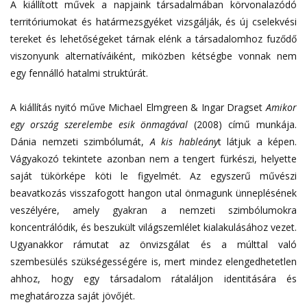
A kiállított művek a napjaink társadalmában körvonalazódó
territóriumokat és határmezsgyéket vizsgálják, és új cselekvési
tereket és lehetőségeket tárnak elénk a társadalomhoz fuződő
viszonyunk alternatíváiként, miközben kétségbe vonnak nem
egy fennálló hatalmi struktúrát.
A kiállítás nyitó műve Michael Elmgreen & Ingar Dragset
Amikor
egy ország szerelembe esik önmagával
(2008) című munkája.
Dánia nemzeti szimbólumát,
A kis hableány
t látjuk a képen.
Vágyakozó tekintete azonban nem a tengert fürkészi, helyette
saját tükörképe köti le figyelmét. Az egyszerű művészi
beavatkozás visszafogott hangon utal önmagunk ünneplésének
veszélyére, amely gyakran a nemzeti szimbólumokra
koncentrálódik, és beszukült világszemlélet kialakulásához vezet.
Ugyanakkor rámutat az önvizsgálat és a múlttal való
szembesülés szükségességére is, mert mindez elengedhetetlen
ahhoz, hogy egy társadalom rátaláljon identitására és
meghatározza saját jövőjét.