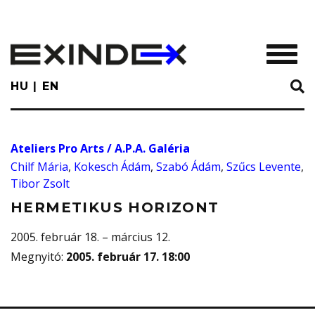
Skip
to
main
TOGGL
content
HU
EN
Ateliers Pro Arts / A.P.A. Galéria
Chilf Mária
,
Kokesch Ádám
,
Szabó Ádám
,
Szűcs Levente
,
Tibor Zsolt
HERMETIKUS HORIZONT
2005. február 18. – március 12.
Megnyitó
:
2005. február 17. 18:00