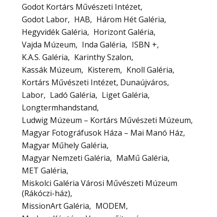
Godot Kortárs Művészeti Intézet
Godot Labor
HAB
Három Hét Galéria
Hegyvidék Galéria
Horizont Galéria
Vajda Múzeum
Inda Galéria
ISBN +
K.A.S. Galéria
Karinthy Szalon
Kassák Múzeum
Kisterem
Knoll Galéria
Kortárs Művészeti Intézet, Dunaújváros
Labor
Ladó Galéria
Liget Galéria
Longtermhandstand
Ludwig Múzeum – Kortárs Művészeti Múzeum
Magyar Fotográfusok Háza – Mai Manó Ház
Magyar Műhely Galéria
Magyar Nemzeti Galéria
MaMű Galéria
MET Galéria
Miskolci Galéria Városi Művészeti Múzeum
(Rákóczi-ház)
MissionArt Galéria
MODEM