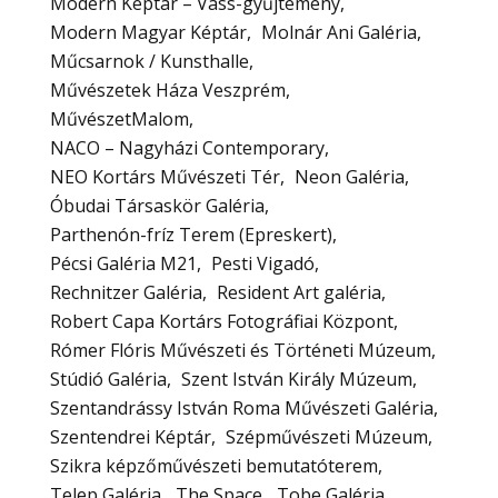
Modern Képtár – Vass-gyűjtemény
Modern Magyar Képtár
Molnár Ani Galéria
Műcsarnok / Kunsthalle
Művészetek Háza Veszprém
MűvészetMalom
NACO – Nagyházi Contemporary
NEO Kortárs Művészeti Tér
Neon Galéria
Óbudai Társaskör Galéria
Parthenón-fríz Terem (Epreskert)
Pécsi Galéria M21
Pesti Vigadó
Rechnitzer Galéria
Resident Art galéria
Robert Capa Kortárs Fotográfiai Központ
Rómer Flóris Művészeti és Történeti Múzeum
Stúdió Galéria
Szent István Király Múzeum
Szentandrássy István Roma Művészeti Galéria
Szentendrei Képtár
Szépművészeti Múzeum
Szikra képzőművészeti bemutatóterem
Telep Galéria
The Space
Tobe Galéria