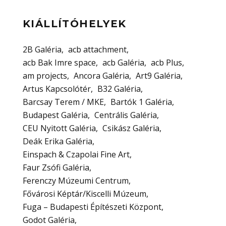
KIÁLLÍTÓHELYEK
2B Galéria
acb attachment
acb Bak Imre space
acb Galéria
acb Plus
am projects
Ancora Galéria
Art9 Galéria
Artus Kapcsolótér
B32 Galéria
Barcsay Terem / MKE
Bartók 1 Galéria
Budapest Galéria
Centrális Galéria
CEU Nyitott Galéria
Csikász Galéria
Deák Erika Galéria
Einspach & Czapolai Fine Art
Faur Zsófi Galéria
Ferenczy Múzeumi Centrum
Fővárosi Képtár/Kiscelli Múzeum
Fuga – Budapesti Építészeti Központ
Godot Galéria