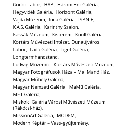
Godot Labor
HAB
Három Hét Galéria
Hegyvidék Galéria
Horizont Galéria
Vajda Múzeum
Inda Galéria
ISBN +
K.A.S. Galéria
Karinthy Szalon
Kassák Múzeum
Kisterem
Knoll Galéria
Kortárs Művészeti Intézet, Dunaújváros
Labor
Ladó Galéria
Liget Galéria
Longtermhandstand
Ludwig Múzeum – Kortárs Művészeti Múzeum
Magyar Fotográfusok Háza – Mai Manó Ház
Magyar Műhely Galéria
Magyar Nemzeti Galéria
MaMű Galéria
MET Galéria
Miskolci Galéria Városi Művészeti Múzeum
(Rákóczi-ház)
MissionArt Galéria
MODEM
Modern Képtár – Vass-gyűjtemény