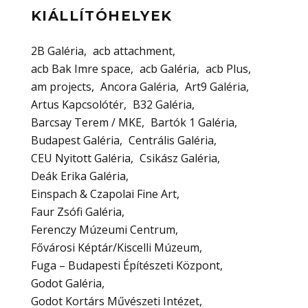
KIÁLLÍTÓHELYEK
2B Galéria
acb attachment
acb Bak Imre space
acb Galéria
acb Plus
am projects
Ancora Galéria
Art9 Galéria
Artus Kapcsolótér
B32 Galéria
Barcsay Terem / MKE
Bartók 1 Galéria
Budapest Galéria
Centrális Galéria
CEU Nyitott Galéria
Csikász Galéria
Deák Erika Galéria
Einspach & Czapolai Fine Art
Faur Zsófi Galéria
Ferenczy Múzeumi Centrum
Fővárosi Képtár/Kiscelli Múzeum
Fuga – Budapesti Építészeti Központ
Godot Galéria
Godot Kortárs Művészeti Intézet