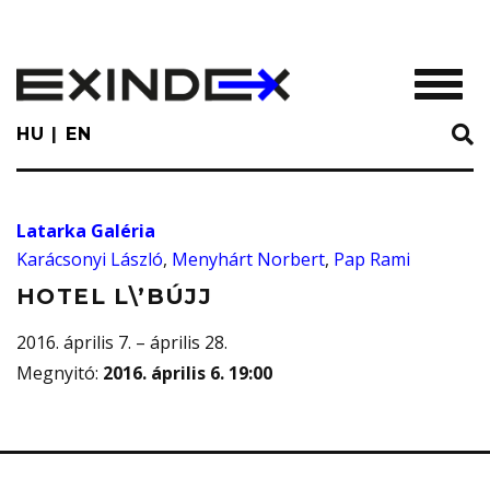
Skip
to
main
TOGGL
content
HU
EN
Latarka Galéria
Karácsonyi László
,
Menyhárt Norbert
,
Pap Rami
HOTEL L\’BÚJJ
2016. április 7. – április 28.
Megnyitó
:
2016. április 6. 19:00