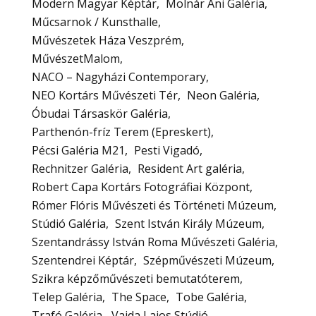
Modern Magyar Képtár
Molnár Ani Galéria
Műcsarnok / Kunsthalle
Művészetek Háza Veszprém
MűvészetMalom
NACO – Nagyházi Contemporary
NEO Kortárs Művészeti Tér
Neon Galéria
Óbudai Társaskör Galéria
Parthenón-fríz Terem (Epreskert)
Pécsi Galéria M21
Pesti Vigadó
Rechnitzer Galéria
Resident Art galéria
Robert Capa Kortárs Fotográfiai Központ
Rómer Flóris Művészeti és Történeti Múzeum
Stúdió Galéria
Szent István Király Múzeum
Szentandrássy István Roma Művészeti Galéria
Szentendrei Képtár
Szépművészeti Múzeum
Szikra képzőművészeti bemutatóterem
Telep Galéria
The Space
Tobe Galéria
Trafó Galéria
Vajda Lajos Stúdió