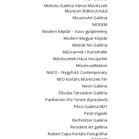
Miskolci Galéria Városi Művészeti
Múzeum (Rákóczi-ház)
MissionArt Galéria
MODEM
Modern Képtár – Vass-gyűjtemény
Modern Magyar Képtár
Molnár Ani Galéria
Műcsarnok / Kunsthalle
Művészetek Háza Veszprém
MűvészetMalom
NACO – Nagyházi Contemporary
NEO Kortárs Művészeti Tér
Neon Galéria
Óbudai Társaskör Galéria
Parthenón-fríz Terem (Epreskert)
Pécsi Galéria M21
Pesti Vigadó
Rechnitzer Galéria
Resident Art galéria
Robert Capa Kortárs Fotográfiai