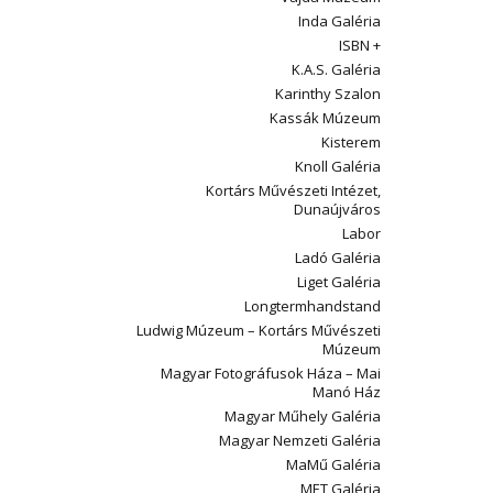
Inda Galéria
ISBN +
K.A.S. Galéria
Karinthy Szalon
Kassák Múzeum
Kisterem
Knoll Galéria
Kortárs Művészeti Intézet,
Dunaújváros
Labor
Ladó Galéria
Liget Galéria
Longtermhandstand
Ludwig Múzeum – Kortárs Művészeti
Múzeum
Magyar Fotográfusok Háza – Mai
Manó Ház
Magyar Műhely Galéria
Magyar Nemzeti Galéria
MaMű Galéria
MET Galéria