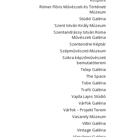
Központ
Rómer Flóris Művészeti és Történeti
Múzeum
Stúdió Galéria
Szent István Király Múzeum
Szentandrássy István Roma
Művészeti Galéria
Szentendrei Képtár
Szépművészeti Múzeum
Szikra képzőművészeti
bemutatóterem
Telep Galéria
The Space
Tobe Galéria
Trafó Galéria
Vajda Lajos Stúdió
Várfok Galéria
Várfok – Projekt Terem
Vasarely Múzeum
Viltin Galéria
Vintage Galéria
Vízivárosi Galéria