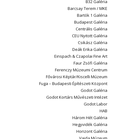
B32 Galéria
Barcsay Terem / MKE
Bartók 1 Galéria
Budapest Galéria
Centrális Galéria
CEU Nyitott Galéria
Csikász Galéria
Deák Erika Galéria
Einspach & Czapolai Fine Art
Faur Zsófi Galéria
Ferenczy Múzeumi Centrum
Fővárosi Képtár/Kiscelli Múzeum
Fuga – Budapesti Építészeti Központ
Godot Galéria
Godot Kortárs Művészeti Intézet
Godot Labor
HAB
Három Hét Galéria
Hegyvidék Galéria
Horizont Galéria
Vajda Múzeum