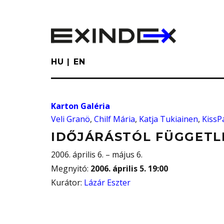
Skip
to
main
content
HU
EN
Karton Galéria
Veli Granö
,
Chilf Mária
,
Katja Tukiainen
,
KissP
IDŐJÁRÁSTÓL FÜGGETL
2006. április 6. – május 6.
Megnyitó
:
2006. április 5. 19:00
Kurátor
:
Lázár Eszter