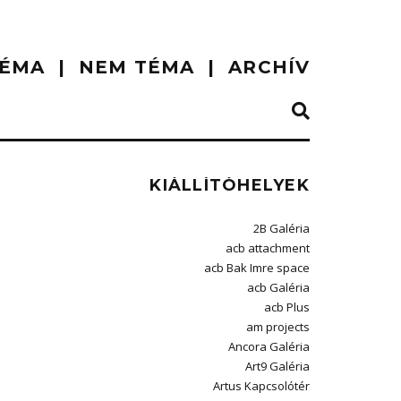
ÉMA
NEM TÉMA
ARCHÍV
KIÁLLÍTÓHELYEK
2B Galéria
acb attachment
acb Bak Imre space
acb Galéria
acb Plus
am projects
Ancora Galéria
Art9 Galéria
Artus Kapcsolótér