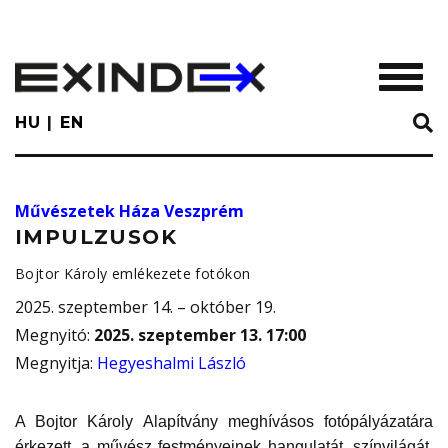
Skip
to
main
TOGGL
content
HU
EN
Művészetek Háza Veszprém
IMPULZUSOK
Bojtor Károly emlékezete fotókon
2025. szeptember 14. – október 19.
Megnyitó
:
2025. szeptember 13. 17:00
Megnyitja
:
Hegyeshalmi László
A Bojtor Károly Alapítvány meghívásos fotópályázatára
érkezett, a művész festményeinek hangulatát, színvilágát,