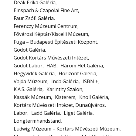
Deák Erika Galéria
Einspach & Czapolai Fine Art
Faur Zsófi Galéria
Ferenczy Múzeumi Centrum
Fővárosi Képtár/Kiscelli Múzeum
Fuga – Budapesti Építészeti Központ
Godot Galéria
Godot Kortárs Művészeti Intézet
Godot Labor
HAB
Három Hét Galéria
Hegyvidék Galéria
Horizont Galéria
Vajda Múzeum
Inda Galéria
ISBN +
K.A.S. Galéria
Karinthy Szalon
Kassák Múzeum
Kisterem
Knoll Galéria
Kortárs Művészeti Intézet, Dunaújváros
Labor
Ladó Galéria
Liget Galéria
Longtermhandstand
Ludwig Múzeum – Kortárs Művészeti Múzeum