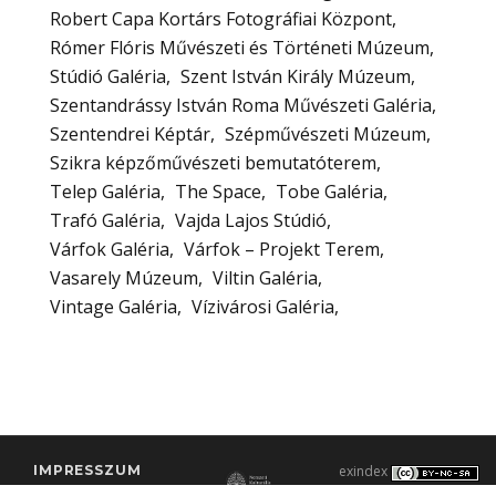
Robert Capa Kortárs Fotográfiai Központ
Rómer Flóris Művészeti és Történeti Múzeum
Stúdió Galéria
Szent István Király Múzeum
Szentandrássy István Roma Művészeti Galéria
Szentendrei Képtár
Szépművészeti Múzeum
Szikra képzőművészeti bemutatóterem
Telep Galéria
The Space
Tobe Galéria
Trafó Galéria
Vajda Lajos Stúdió
Várfok Galéria
Várfok – Projekt Terem
Vasarely Múzeum
Viltin Galéria
Vintage Galéria
Vízivárosi Galéria
IMPRESSZUM
exindex
KONTAKT
2000–2026 |
C3