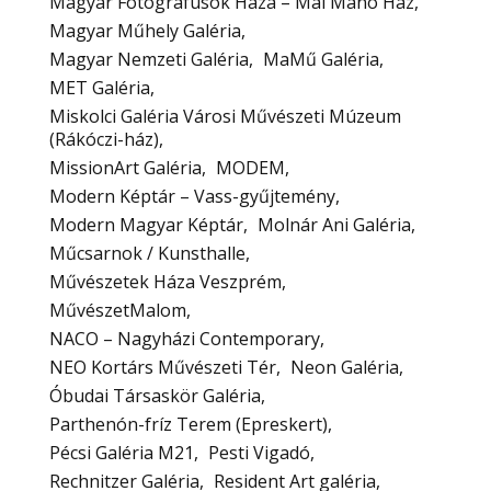
Magyar Fotográfusok Háza – Mai Manó Ház
Magyar Műhely Galéria
Magyar Nemzeti Galéria
MaMű Galéria
MET Galéria
Miskolci Galéria Városi Művészeti Múzeum
(Rákóczi-ház)
MissionArt Galéria
MODEM
Modern Képtár – Vass-gyűjtemény
Modern Magyar Képtár
Molnár Ani Galéria
Műcsarnok / Kunsthalle
Művészetek Háza Veszprém
MűvészetMalom
NACO – Nagyházi Contemporary
NEO Kortárs Művészeti Tér
Neon Galéria
Óbudai Társaskör Galéria
Parthenón-fríz Terem (Epreskert)
Pécsi Galéria M21
Pesti Vigadó
Rechnitzer Galéria
Resident Art galéria