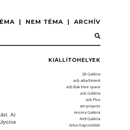
ÉMA
NEM TÉMA
ARCHÍV
KIÁLLÍTÓHELYEK
2B Galéria
acb attachment
acb Bak Imre space
acb Galéria
acb Plus
am projects
Ancora Galéria
ást. Az
Art9 Galéria
úlyozva
Artus Kapcsolótér