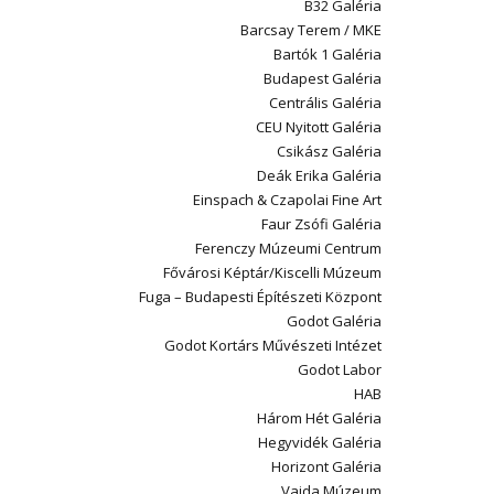
B32 Galéria
Barcsay Terem / MKE
Bartók 1 Galéria
Budapest Galéria
Centrális Galéria
CEU Nyitott Galéria
Csikász Galéria
Deák Erika Galéria
Einspach & Czapolai Fine Art
Faur Zsófi Galéria
Ferenczy Múzeumi Centrum
Fővárosi Képtár/Kiscelli Múzeum
Fuga – Budapesti Építészeti Központ
Godot Galéria
Godot Kortárs Művészeti Intézet
Godot Labor
HAB
Három Hét Galéria
Hegyvidék Galéria
Horizont Galéria
Vajda Múzeum