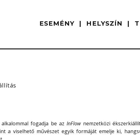
ESEMÉNY
HELYSZÍN
T
llítás
 alkalommal fogadja be az
InFlow
nemzetközi ékszerkiállít
nt a viselhető művészet egyik formáját emelje ki, hangs
t.