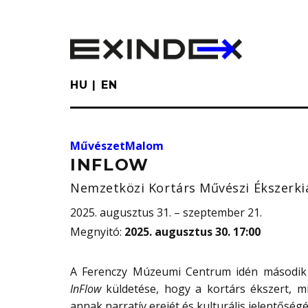
Skip
to
main
content
HU
EN
MűvészetMalom
INFLOW
Nemzetközi Kortárs Művészi Ékszerkiá
2025. augusztus 31. – szeptember 21.
Megnyitó
:
2025. augusztus 30. 17:00
A Ferenczy Múzeumi Centrum idén második
InFlow
küldetése, hogy a kortárs ékszert, mi
annak narratív erejét és kulturális jelentőségé