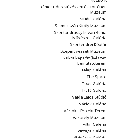
Központ
Rómer Flóris Művészeti és Történeti
Múzeum
Stúdió Galéria
Szent István Király Múzeum
Szentandrássy István Roma
Művészeti Galéria
Szentendrei Képtár
Szépművészeti Múzeum
Szikra képzőművészeti
bemutatóterem
Telep Galéria
The Space
Tobe Galéria
Trafó Galéria
Vajda Lajos Stúdió
Várfok Galéria
Várfok – Projekt Terem
Vasarely Múzeum
Viltin Galéria
Vintage Galéria
Vízivárosi Galéria