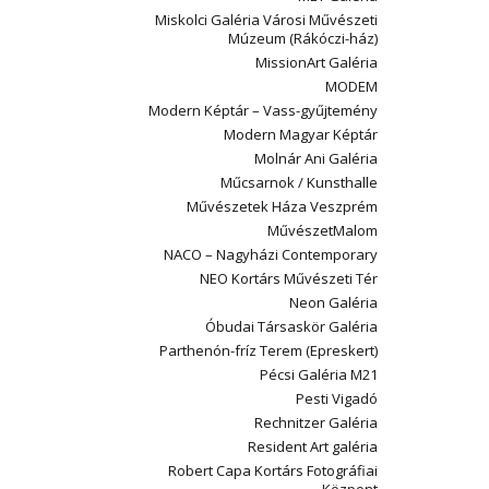
Miskolci Galéria Városi Művészeti
Múzeum (Rákóczi-ház)
MissionArt Galéria
MODEM
Modern Képtár – Vass-gyűjtemény
Modern Magyar Képtár
Molnár Ani Galéria
Műcsarnok / Kunsthalle
Művészetek Háza Veszprém
MűvészetMalom
NACO – Nagyházi Contemporary
NEO Kortárs Művészeti Tér
Neon Galéria
Óbudai Társaskör Galéria
Parthenón-fríz Terem (Epreskert)
Pécsi Galéria M21
Pesti Vigadó
Rechnitzer Galéria
Resident Art galéria
Robert Capa Kortárs Fotográfiai