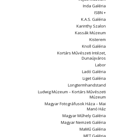
Inda Galéria
ISBN +
K.A.S. Galéria
Karinthy Szalon
Kassák Múzeum
Kisterem
Knoll Galéria
Kortárs Művészeti Intézet,
Dunaújváros
Labor
Ladó Galéria
Liget Galéria
Longtermhandstand
Ludwig Múzeum – Kortárs Művészeti
Múzeum
Magyar Fotográfusok Háza – Mai
Manó Ház
Magyar Műhely Galéria
Magyar Nemzeti Galéria
MaMű Galéria
MET Galéria