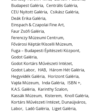
Budapest Galéria
Centrális Galéria
CEU Nyitott Galéria
Csikász Galéria
Deák Erika Galéria
Einspach & Czapolai Fine Art
Faur Zsófi Galéria
Ferenczy Múzeumi Centrum
Fővárosi Képtár/Kiscelli Múzeum
Fuga – Budapesti Építészeti Központ
Godot Galéria
Godot Kortárs Művészeti Intézet
Godot Labor
HAB
Három Hét Galéria
Hegyvidék Galéria
Horizont Galéria
Vajda Múzeum
Inda Galéria
ISBN +
K.A.S. Galéria
Karinthy Szalon
Kassák Múzeum
Kisterem
Knoll Galéria
Kortárs Művészeti Intézet, Dunaújváros
Labor
Ladó Galéria
Liget Galéria