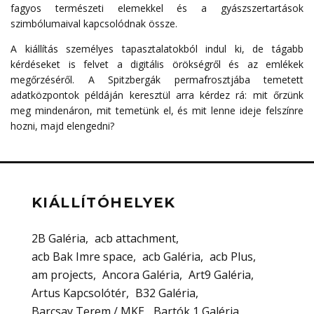
fagyos természeti elemekkel és a gyászszertartások
szimbólumaival kapcsolódnak össze.
A kiállítás személyes tapasztalatokból indul ki, de tágabb
kérdéseket is felvet a digitális örökségről és az emlékek
megőrzéséről. A Spitzbergák permafrosztjába temetett
adatközpontok példáján keresztül arra kérdez rá: mit őrzünk
meg mindenáron, mit temetünk el, és mit lenne ideje felszínre
hozni, majd elengedni?
KIÁLLÍTÓHELYEK
2B Galéria
acb attachment
acb Bak Imre space
acb Galéria
acb Plus
am projects
Ancora Galéria
Art9 Galéria
Artus Kapcsolótér
B32 Galéria
Barcsay Terem / MKE
Bartók 1 Galéria