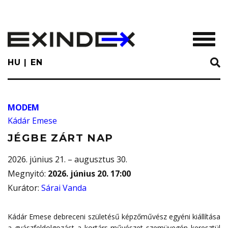
Skip
to
main
TOGGL
content
HU
EN
MODEM
Kádár Emese
JÉGBE ZÁRT NAP
2026. június 21. – augusztus 30.
Megnyitó
:
2026. június 20. 17:00
Kurátor
:
Sárai Vanda
Kádár Emese debreceni születésű képzőművész egyéni kiállítása
a gyászfeldolgozást a kortárs művészet szemüvegén keresztül