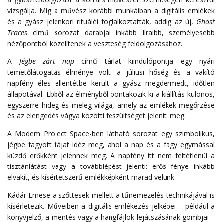
vizsgálja. Míg a művész korábbi munkáiban a digitális emlékek
és a gyász jelenkori rituáléi foglalkoztatták, addig az új,
Ghost
Traces
című sorozat darabjai inkább líraibb, személyesebb
nézőpontból közelítenek a veszteség feldolgozásához.
A
Jégbe zárt nap
című tárlat kiindulópontja egy nyári
temetőlátogatás élménye volt: a júliusi hőség és a vakító
napfény éles ellentétbe került a gyász megdermedt, időtlen
állapotával. Ebből az élményből bontakozik ki a kiállítás különös,
egyszerre hideg és meleg világa, amely az emlékek megőrzése
és az elengedés vágya közötti feszültséget jeleníti meg.
A Modem Project Space-ben látható sorozat egy szimbolikus,
jégbe fagyott tájat idéz meg, ahol a nap és a fagy egymással
küzdő erőkként jelennek meg. A napfény itt nem feltétlenül a
tisztánlátást vagy a továbblépést jelenti: erős fénye inkább
elvakít, és kísértetszerű emlékképként marad velünk.
Kádár Emese a szőttesek mellett a tűnemezelés technikájával is
kísérletezik. Műveiben a digitális emlékezés jelképei – például a
könyvjelző, a mentés vagy a hangfájlok lejátszásának gombjai –