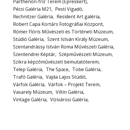
Parthenón-fríz Terem (Epreskert)
Pécsi Galéria M21
Pesti Vigadó
Rechnitzer Galéria
Resident Art galéria
Robert Capa Kortárs Fotográfiai Központ
Rómer Flóris Művészeti és Történeti Múzeum
Stúdió Galéria
Szent István Király Múzeum
Szentandrássy István Roma Művészeti Galéria
Szentendrei Képtár
Szépművészeti Múzeum
Szikra képzőművészeti bemutatóterem
Telep Galéria
The Space
Tobe Galéria
Trafó Galéria
Vajda Lajos Stúdió
Várfok Galéria
Várfok – Projekt Terem
Vasarely Múzeum
Viltin Galéria
Vintage Galéria
Vízivárosi Galéria