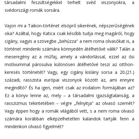
társadalmi feszültségekkel terhelt svéd viszonyokra, a
svédországi romák sorsára.
Vajon mi a Taikon-történet elsöprő sikerének, népszerűségének
oka? Azáltal, hogy Katica csak később tudja meg magáról, hogy
cigány, vagyis a szövegbe „behúzza” a nem roma olvasókat is, a
történet mindenki számára könnyedén átélhetővé válik? Talán a
meseregény az a műfaj, amely a vándorlással, ezzel az ősi
motívummal párosulva különösen átélhetővé teszi az otthon-
keresés történetét? Vagy, egy cigány kislány sorsa a 20.(21.)
századi, rasszista európai viszonyok között az, ami ennyire
megindító? És ha igen, miért csak az irodalom formájában az?
Ez a könyv lenne az, mely – a társadalmi igazságtalanság, a
rasszizmus tekintetében – végre „felnyitja” az olvasó szemét?
Vagy éppen hogy a romák világából vett, s a nem roma olvasó
számára korábban elképzelhetetlen kalandok tartják fenn a
mindenkori olvasó figyelmét?