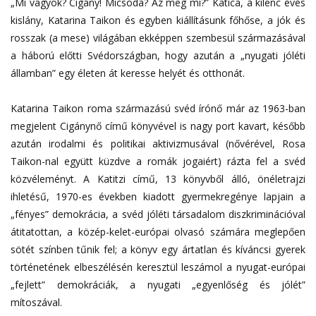
„Mi vagyok? Cigány! Micsoda? Az meg mi?” Katica, a kilenc éves
kislány, Katarina Taikon és egyben kiállításunk főhőse, a jók és
rosszak (a mese) világában ekképpen szembesül származásával
a háború előtti Svédországban, hogy azután a „nyugati jóléti
államban” egy életen át keresse helyét és otthonát.
Katarina Taikon roma származású svéd írónő már az 1963-ban
megjelent Cigánynő című könyvével is nagy port kavart, később
azután irodalmi és politikai aktivizmusával (nővérével, Rosa
Taikon-nal együtt küzdve a romák jogaiért) rázta fel a svéd
közvéleményt. A Katitzi című, 13 könyvből álló, önéletrajzi
ihletésű, 1970-es években kiadott gyermekregénye lapjain a
„fényes” demokrácia, a svéd jóléti társadalom diszkriminációval
átitatottan, a közép-kelet-európai olvasó számára meglepően
sötét színben tűnik fel; a könyv egy ártatlan és kíváncsi gyerek
történetének elbeszélésén keresztül leszámol a nyugat-európai
„fejlett” demokráciák, a nyugati „egyenlőség és jólét”
mítoszával.