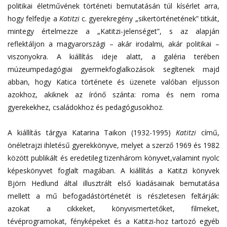
politikai életművének történeti bemutatásán túl kísérlet arra,
hogy felfedje a
Katitzi
c. gyerekregény „sikertörténetének” titkát,
mintegy értelmezze a „Katitzi-jelenséget”, s az alapján
reflektáljon a magyarországi – akár irodalmi, akár politikai –
viszonyokra. A kiállítás ideje alatt, a galéria terében
múzeumpedagógiai gyermekfoglalkozások segítenek majd
abban, hogy Katica története és üzenete valóban eljusson
azokhoz, akiknek az írónő szánta: roma és nem roma
gyerekekhez, családokhoz és pedagógusokhoz.
A kiállítás tárgya Katarina Taikon (1932-1995)
Katitzi
című,
önéletrajzi ihletésű gyerekkönyve, melyet a szerző 1969 és 1982
között publikált és eredetileg tizenhárom könyvet,valamint nyolc
képeskönyvet foglalt magában. A kiállítás a Katitzi könyvek
Björn Hedlund által illusztrált első kiadásainak bemutatása
mellett a mű befogadástörténetét is részletesen feltárják:
azokat a cikkeket, könyvismertetőket, filmeket,
tévéprogramokat, fényképeket és a Katitzi-hoz tartozó egyéb