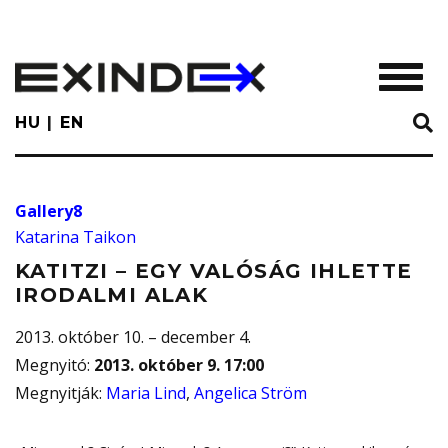
Skip
to
main
TOGGL
content
HU
EN
Gallery8
Katarina Taikon
KATITZI – EGY VALÓSÁG IHLETTE
IRODALMI ALAK
2013. október 10. – december 4.
Megnyitó
:
2013. október 9. 17:00
Megnyitják
:
Maria Lind
,
Angelica Ström