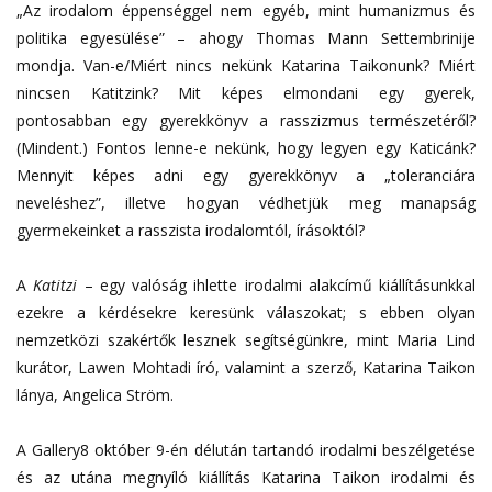
„Az irodalom éppenséggel nem egyéb, mint humanizmus és
politika egyesülése” – ahogy Thomas Mann Settembrinije
mondja. Van-e/Miért nincs nekünk Katarina Taikonunk? Miért
nincsen Katitzink? Mit képes elmondani egy gyerek,
pontosabban egy gyerekkönyv a rasszizmus természetéről?
(Mindent.) Fontos lenne-e nekünk, hogy legyen egy Katicánk?
Mennyit képes adni egy gyerekkönyv a „toleranciára
neveléshez”, illetve hogyan védhetjük meg manapság
gyermekeinket a rasszista irodalomtól, írásoktól?
A
Katitzi
– egy valóság ihlette irodalmi alakcímű kiállításunkkal
ezekre a kérdésekre keresünk válaszokat; s ebben olyan
nemzetközi szakértők lesznek segítségünkre, mint Maria Lind
kurátor, Lawen Mohtadi író, valamint a szerző, Katarina Taikon
lánya, Angelica Ström.
A Gallery8 október 9-én délután tartandó irodalmi beszélgetése
és az utána megnyíló kiállítás Katarina Taikon irodalmi és