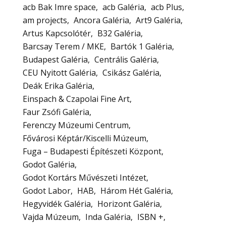
acb Bak Imre space
acb Galéria
acb Plus
am projects
Ancora Galéria
Art9 Galéria
Artus Kapcsolótér
B32 Galéria
Barcsay Terem / MKE
Bartók 1 Galéria
Budapest Galéria
Centrális Galéria
CEU Nyitott Galéria
Csikász Galéria
Deák Erika Galéria
Einspach & Czapolai Fine Art
Faur Zsófi Galéria
Ferenczy Múzeumi Centrum
Fővárosi Képtár/Kiscelli Múzeum
Fuga – Budapesti Építészeti Központ
Godot Galéria
Godot Kortárs Művészeti Intézet
Godot Labor
HAB
Három Hét Galéria
Hegyvidék Galéria
Horizont Galéria
Vajda Múzeum
Inda Galéria
ISBN +