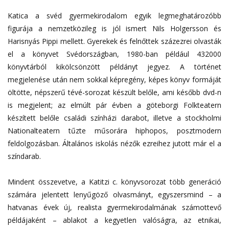
Katica a svéd gyermekirodalom egyik legmeghatározóbb
figurája a nemzetközileg is jól ismert Nils Holgersson és
Harisnyás Pippi mellett. Gyerekek és felnőttek százezrei olvasták
el a könyvet Svédországban, 1980-ban például 432000
könyvtárból kikölcsönzött példányt jegyez. A történet
megjelenése után nem sokkal képregény, képes könyv formáját
öltötte, népszerű tévé-sorozat készült belőle, ami később dvd-n
is megjelent; az elmúlt pár évben a göteborgi Folkteatern
készített belőle családi színházi darabot, illetve a stockholmi
Nationalteatern tűzte műsorára hiphopos, posztmodern
feldolgozásban. Általános iskolás nézők ezreihez jutott már el a
színdarab.
Mindent összevetve, a Katitzi c. könyvsorozat több generáció
számára jelentett lenyűgöző olvasmányt, egyszersmind – a
hatvanas évek új, realista gyermekirodalmának számottevő
példájaként – ablakot a kegyetlen valóságra, az etnikai,