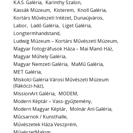
K.A.S. Galéria
Karinthy Szalon
Kassák Múzeum
Kisterem
Knoll Galéria
Kortárs Művészeti Intézet, Dunaújváros
Labor
Ladó Galéria
Liget Galéria
Longtermhandstand
Ludwig Múzeum – Kortárs Művészeti Múzeum
Magyar Fotográfusok Háza – Mai Manó Ház
Magyar Műhely Galéria
Magyar Nemzeti Galéria
MaMű Galéria
MET Galéria
Miskolci Galéria Városi Művészeti Múzeum
(Rákóczi-ház)
MissionArt Galéria
MODEM
Modern Képtár – Vass-gyűjtemény
Modern Magyar Képtár
Molnár Ani Galéria
Műcsarnok / Kunsthalle
Művészetek Háza Veszprém
MűvészetMalom