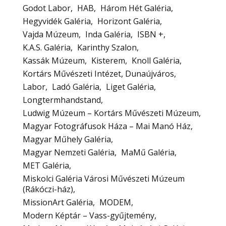
Godot Labor
HAB
Három Hét Galéria
Hegyvidék Galéria
Horizont Galéria
Vajda Múzeum
Inda Galéria
ISBN +
K.A.S. Galéria
Karinthy Szalon
Kassák Múzeum
Kisterem
Knoll Galéria
Kortárs Művészeti Intézet, Dunaújváros
Labor
Ladó Galéria
Liget Galéria
Longtermhandstand
Ludwig Múzeum – Kortárs Művészeti Múzeum
Magyar Fotográfusok Háza – Mai Manó Ház
Magyar Műhely Galéria
Magyar Nemzeti Galéria
MaMű Galéria
MET Galéria
Miskolci Galéria Városi Művészeti Múzeum
(Rákóczi-ház)
MissionArt Galéria
MODEM
Modern Képtár – Vass-gyűjtemény