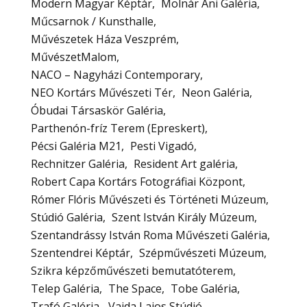
Modern Magyar Képtár
Molnár Ani Galéria
Műcsarnok / Kunsthalle
Művészetek Háza Veszprém
MűvészetMalom
NACO – Nagyházi Contemporary
NEO Kortárs Művészeti Tér
Neon Galéria
Óbudai Társaskör Galéria
Parthenón-fríz Terem (Epreskert)
Pécsi Galéria M21
Pesti Vigadó
Rechnitzer Galéria
Resident Art galéria
Robert Capa Kortárs Fotográfiai Központ
Rómer Flóris Művészeti és Történeti Múzeum
Stúdió Galéria
Szent István Király Múzeum
Szentandrássy István Roma Művészeti Galéria
Szentendrei Képtár
Szépművészeti Múzeum
Szikra képzőművészeti bemutatóterem
Telep Galéria
The Space
Tobe Galéria
Trafó Galéria
Vajda Lajos Stúdió