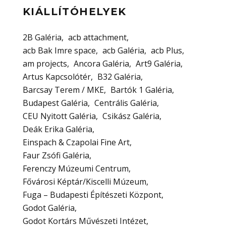
KIÁLLÍTÓHELYEK
2B Galéria
acb attachment
acb Bak Imre space
acb Galéria
acb Plus
am projects
Ancora Galéria
Art9 Galéria
Artus Kapcsolótér
B32 Galéria
Barcsay Terem / MKE
Bartók 1 Galéria
Budapest Galéria
Centrális Galéria
CEU Nyitott Galéria
Csikász Galéria
Deák Erika Galéria
Einspach & Czapolai Fine Art
Faur Zsófi Galéria
Ferenczy Múzeumi Centrum
Fővárosi Képtár/Kiscelli Múzeum
Fuga – Budapesti Építészeti Központ
Godot Galéria
Godot Kortárs Művészeti Intézet