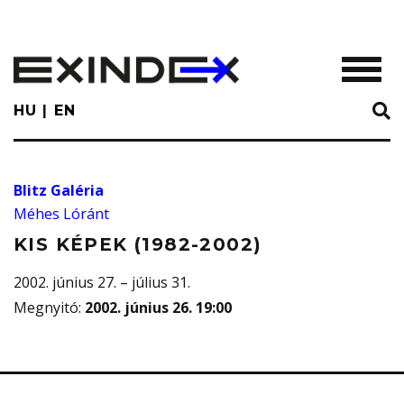
Skip
to
main
TOGGL
content
HU
EN
Blitz Galéria
Méhes Lóránt
KIS KÉPEK (1982-2002)
2002. június 27. – július 31.
Megnyitó
:
2002. június 26. 19:00