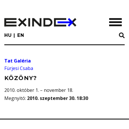
Skip
to
main
TOGGL
content
HU
EN
Tat Galéria
Fürjesi Csaba
KÖZÖNY?
2010. október 1. – november 18.
Megnyitó
:
2010. szeptember 30. 18:30