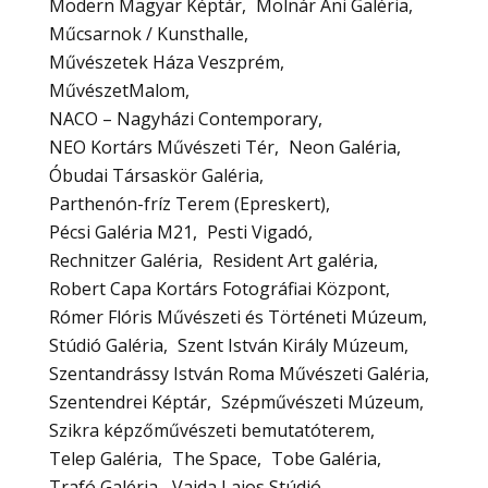
Modern Magyar Képtár
Molnár Ani Galéria
Műcsarnok / Kunsthalle
Művészetek Háza Veszprém
MűvészetMalom
NACO – Nagyházi Contemporary
NEO Kortárs Művészeti Tér
Neon Galéria
Óbudai Társaskör Galéria
Parthenón-fríz Terem (Epreskert)
Pécsi Galéria M21
Pesti Vigadó
Rechnitzer Galéria
Resident Art galéria
Robert Capa Kortárs Fotográfiai Központ
Rómer Flóris Művészeti és Történeti Múzeum
Stúdió Galéria
Szent István Király Múzeum
Szentandrássy István Roma Művészeti Galéria
Szentendrei Képtár
Szépművészeti Múzeum
Szikra képzőművészeti bemutatóterem
Telep Galéria
The Space
Tobe Galéria
Trafó Galéria
Vajda Lajos Stúdió