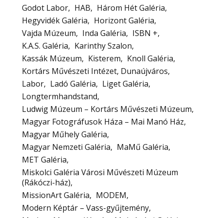
Godot Labor
HAB
Három Hét Galéria
Hegyvidék Galéria
Horizont Galéria
Vajda Múzeum
Inda Galéria
ISBN +
K.A.S. Galéria
Karinthy Szalon
Kassák Múzeum
Kisterem
Knoll Galéria
Kortárs Művészeti Intézet, Dunaújváros
Labor
Ladó Galéria
Liget Galéria
Longtermhandstand
Ludwig Múzeum – Kortárs Művészeti Múzeum
Magyar Fotográfusok Háza – Mai Manó Ház
Magyar Műhely Galéria
Magyar Nemzeti Galéria
MaMű Galéria
MET Galéria
Miskolci Galéria Városi Művészeti Múzeum
(Rákóczi-ház)
MissionArt Galéria
MODEM
Modern Képtár – Vass-gyűjtemény