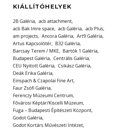
KIÁLLÍTÓHELYEK
2B Galéria
acb attachment
acb Bak Imre space
acb Galéria
acb Plus
am projects
Ancora Galéria
Art9 Galéria
Artus Kapcsolótér
B32 Galéria
Barcsay Terem / MKE
Bartók 1 Galéria
Budapest Galéria
Centrális Galéria
CEU Nyitott Galéria
Csikász Galéria
Deák Erika Galéria
Einspach & Czapolai Fine Art
Faur Zsófi Galéria
Ferenczy Múzeumi Centrum
Fővárosi Képtár/Kiscelli Múzeum
Fuga – Budapesti Építészeti Központ
Godot Galéria
Godot Kortárs Művészeti Intézet