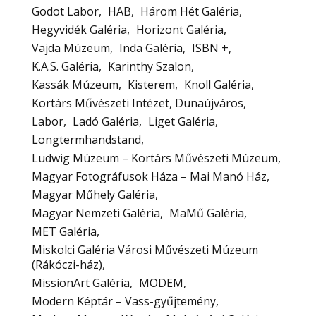
Godot Labor
HAB
Három Hét Galéria
Hegyvidék Galéria
Horizont Galéria
Vajda Múzeum
Inda Galéria
ISBN +
K.A.S. Galéria
Karinthy Szalon
Kassák Múzeum
Kisterem
Knoll Galéria
Kortárs Művészeti Intézet, Dunaújváros
Labor
Ladó Galéria
Liget Galéria
Longtermhandstand
Ludwig Múzeum – Kortárs Művészeti Múzeum
Magyar Fotográfusok Háza – Mai Manó Ház
Magyar Műhely Galéria
Magyar Nemzeti Galéria
MaMű Galéria
MET Galéria
Miskolci Galéria Városi Művészeti Múzeum
(Rákóczi-ház)
MissionArt Galéria
MODEM
Modern Képtár – Vass-gyűjtemény