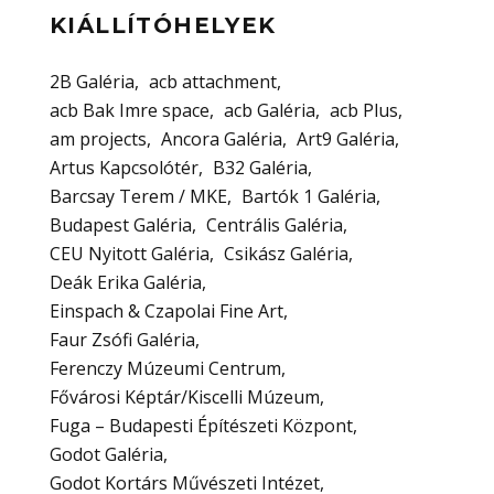
KIÁLLÍTÓHELYEK
2B Galéria
acb attachment
acb Bak Imre space
acb Galéria
acb Plus
am projects
Ancora Galéria
Art9 Galéria
Artus Kapcsolótér
B32 Galéria
Barcsay Terem / MKE
Bartók 1 Galéria
Budapest Galéria
Centrális Galéria
CEU Nyitott Galéria
Csikász Galéria
Deák Erika Galéria
Einspach & Czapolai Fine Art
Faur Zsófi Galéria
Ferenczy Múzeumi Centrum
Fővárosi Képtár/Kiscelli Múzeum
Fuga – Budapesti Építészeti Központ
Godot Galéria
Godot Kortárs Művészeti Intézet