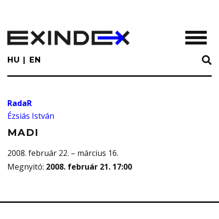
Skip
to
main
TOGGL
content
HU
EN
RadaR
Ézsiás István
MADI
2008. február 22. – március 16.
Megnyitó
:
2008. február 21. 17:00