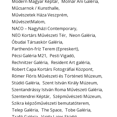
Modern Magyar Képtár
Molnár Ani Galéria
Műcsarnok / Kunsthalle
Művészetek Háza Veszprém
MűvészetMalom
NACO – Nagyházi Contemporary
NEO Kortárs Művészeti Tér
Neon Galéria
Óbudai Társaskör Galéria
Parthenón-fríz Terem (Epreskert)
Pécsi Galéria M21
Pesti Vigadó
Rechnitzer Galéria
Resident Art galéria
Robert Capa Kortárs Fotográfiai Központ
Rómer Flóris Művészeti és Történeti Múzeum
Stúdió Galéria
Szent István Király Múzeum
Szentandrássy István Roma Művészeti Galéria
Szentendrei Képtár
Szépművészeti Múzeum
Szikra képzőművészeti bemutatóterem
Telep Galéria
The Space
Tobe Galéria
Trafó Galéria
Vajda Lajos Stúdió