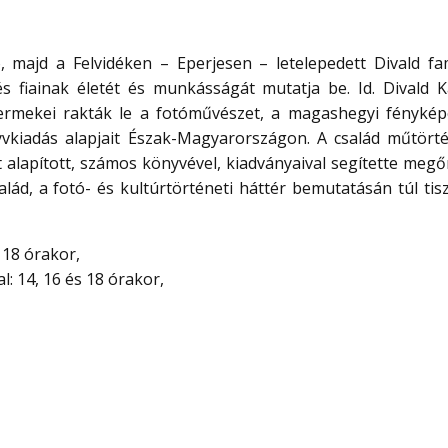
, majd a Felvidéken – Eperjesen – letelepedett Divald fam
és fiainak életét és munkásságát mutatja be. Id. Divald K
ermekei rakták le a fotóművészet, a magashegyi fénykép
vkiadás alapjait Észak-Magyarországon. A család műtört
alapított, számos könyvével, kiadványaival segítette megőr
salád, a fotó- és kultúrtörténeti háttér bemutatásán túl tis
 18 órakor,
 14, 16 és 18 órakor,