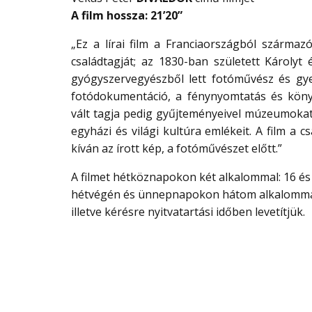
A film hossza: 21’20”
„Ez a lírai film a Franciaországból származó
családtagját; az 1830-ban született Károlyt 
gyógyszervegyészből lett fotóművész és gy
fotódokumentáció, a fénynyomtatás és köny
vált tagja pedig gyűjteményeivel múzeumokat 
egyházi és világi kultúra emlékeit. A film a c
kíván az írott kép, a fotóművészet előtt.”
A filmet hétköznapokon két alkalommal: 16 és
hétvégén és ünnepnapokon hátom alkalommal:
illetve kérésre nyitvatartási időben levetítjük.