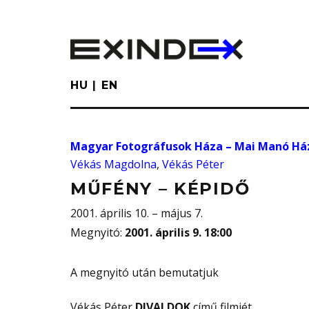
Skip
to
main
content
HU
EN
Magyar Fotográfusok Háza – Mai Manó Há
Vékás Magdolna
,
Vékás Péter
MŰFÉNY – KÉPIDŐ
2001. április 10. – május 7.
Megnyitó
:
2001. április 9. 18:00
A megnyitó után bemutatjuk
Vékás Péter
DIVALDOK
című filmjét