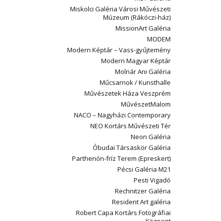
Miskolci Galéria Városi Művészeti
Múzeum (Rákóczi-ház)
MissionArt Galéria
MODEM
Modern Képtár – Vass-gyűjtemény
Modern Magyar Képtár
Molnár Ani Galéria
Műcsarnok / Kunsthalle
Művészetek Háza Veszprém
MűvészetMalom
NACO – Nagyházi Contemporary
NEO Kortárs Művészeti Tér
Neon Galéria
Óbudai Társaskör Galéria
Parthenón-fríz Terem (Epreskert)
Pécsi Galéria M21
Pesti Vigadó
Rechnitzer Galéria
Resident Art galéria
Robert Capa Kortárs Fotográfiai