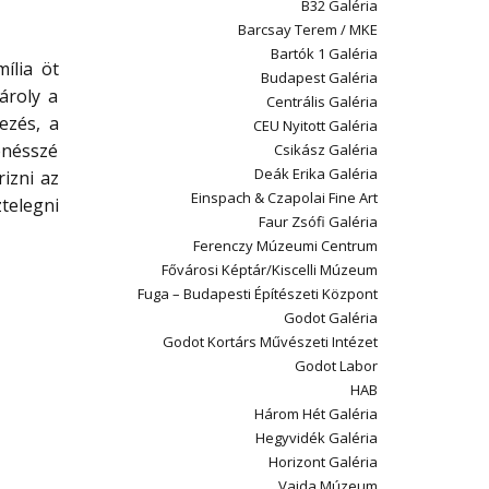
B32 Galéria
Barcsay Terem / MKE
Bartók 1 Galéria
ília öt
Budapest Galéria
ároly a
Centrális Galéria
ezés, a
CEU Nyitott Galéria
énésszé
Csikász Galéria
Deák Erika Galéria
izni az
Einspach & Czapolai Fine Art
ztelegni
Faur Zsófi Galéria
Ferenczy Múzeumi Centrum
Fővárosi Képtár/Kiscelli Múzeum
Fuga – Budapesti Építészeti Központ
Godot Galéria
Godot Kortárs Művészeti Intézet
Godot Labor
HAB
Három Hét Galéria
Hegyvidék Galéria
Horizont Galéria
Vajda Múzeum