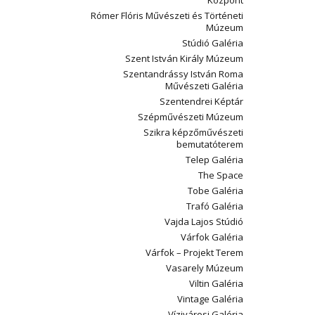
Központ
Rómer Flóris Művészeti és Történeti
Múzeum
Stúdió Galéria
Szent István Király Múzeum
Szentandrássy István Roma
Művészeti Galéria
Szentendrei Képtár
Szépművészeti Múzeum
Szikra képzőművészeti
bemutatóterem
Telep Galéria
The Space
Tobe Galéria
Trafó Galéria
Vajda Lajos Stúdió
Várfok Galéria
Várfok – Projekt Terem
Vasarely Múzeum
Viltin Galéria
Vintage Galéria
Vízivárosi Galéria