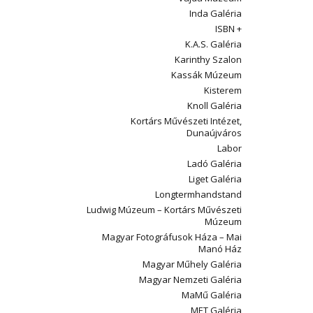
Inda Galéria
ISBN +
K.A.S. Galéria
Karinthy Szalon
Kassák Múzeum
Kisterem
Knoll Galéria
Kortárs Művészeti Intézet,
Dunaújváros
Labor
Ladó Galéria
Liget Galéria
Longtermhandstand
Ludwig Múzeum – Kortárs Művészeti
Múzeum
Magyar Fotográfusok Háza – Mai
Manó Ház
Magyar Műhely Galéria
Magyar Nemzeti Galéria
MaMű Galéria
MET Galéria