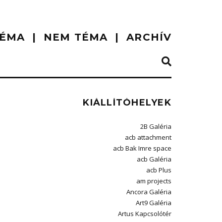
ÉMA
NEM TÉMA
ARCHÍV
KIÁLLÍTÓHELYEK
2B Galéria
acb attachment
acb Bak Imre space
acb Galéria
acb Plus
am projects
Ancora Galéria
Art9 Galéria
Artus Kapcsolótér