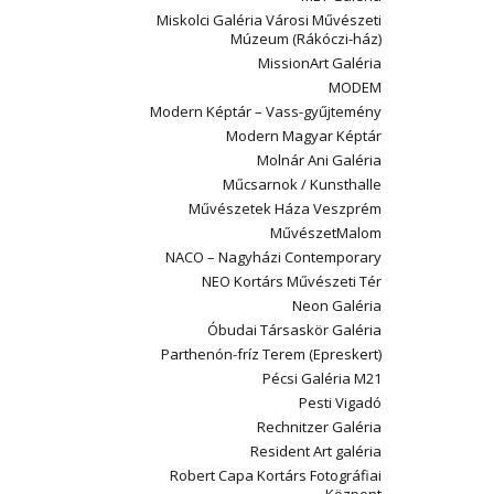
Miskolci Galéria Városi Művészeti
Múzeum (Rákóczi-ház)
MissionArt Galéria
MODEM
Modern Képtár – Vass-gyűjtemény
Modern Magyar Képtár
Molnár Ani Galéria
Műcsarnok / Kunsthalle
Művészetek Háza Veszprém
MűvészetMalom
NACO – Nagyházi Contemporary
NEO Kortárs Művészeti Tér
Neon Galéria
Óbudai Társaskör Galéria
Parthenón-fríz Terem (Epreskert)
Pécsi Galéria M21
Pesti Vigadó
Rechnitzer Galéria
Resident Art galéria
Robert Capa Kortárs Fotográfiai