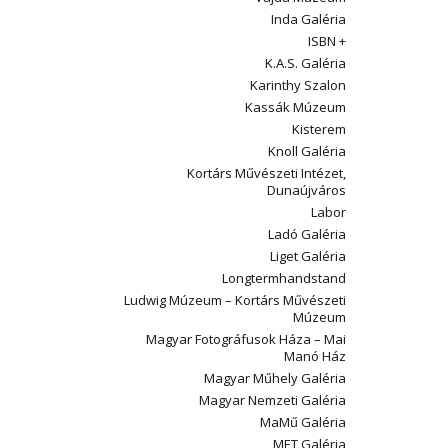
Inda Galéria
ISBN +
K.A.S. Galéria
Karinthy Szalon
Kassák Múzeum
Kisterem
Knoll Galéria
Kortárs Művészeti Intézet,
Dunaújváros
Labor
Ladó Galéria
Liget Galéria
Longtermhandstand
Ludwig Múzeum – Kortárs Művészeti
Múzeum
Magyar Fotográfusok Háza – Mai
Manó Ház
Magyar Műhely Galéria
Magyar Nemzeti Galéria
MaMű Galéria
MET Galéria