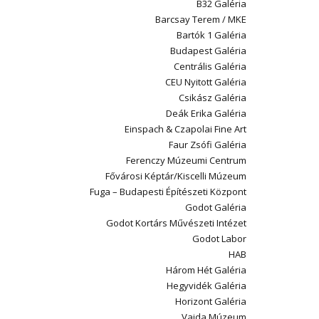
B32 Galéria
Barcsay Terem / MKE
Bartók 1 Galéria
Budapest Galéria
Centrális Galéria
CEU Nyitott Galéria
Csikász Galéria
Deák Erika Galéria
Einspach & Czapolai Fine Art
Faur Zsófi Galéria
Ferenczy Múzeumi Centrum
Fővárosi Képtár/Kiscelli Múzeum
Fuga – Budapesti Építészeti Központ
Godot Galéria
Godot Kortárs Művészeti Intézet
Godot Labor
HAB
Három Hét Galéria
Hegyvidék Galéria
Horizont Galéria
Vajda Múzeum