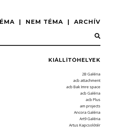
ÉMA
NEM TÉMA
ARCHÍV
KIÁLLÍTÓHELYEK
2B Galéria
acb attachment
acb Bak Imre space
acb Galéria
acb Plus
am projects
Ancora Galéria
Art9 Galéria
Artus Kapcsolótér