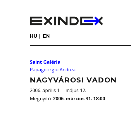
Skip
to
main
content
HU
EN
Saint Galéria
Papageorgiu Andrea
NAGYVÁROSI VADON
2006. április 1. – május 12.
Megnyitó
:
2006. március 31. 18:00