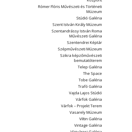
Központ
Rómer Flóris Művészeti és Történeti
Múzeum
Stúdió Galéria
Szent István Király Múzeum
Szentandrássy István Roma
Művészeti Galéria
Szentendrei Képtár
Szépművészeti Múzeum
Szikra képzőművészeti
bemutatóterem
Telep Galéria
The Space
Tobe Galéria
Trafó Galéria
Vajda Lajos Stúdió
Várfok Galéria
Várfok – Projekt Terem
Vasarely Múzeum
Viltin Galéria
Vintage Galéria
Vízivárosi Galéria