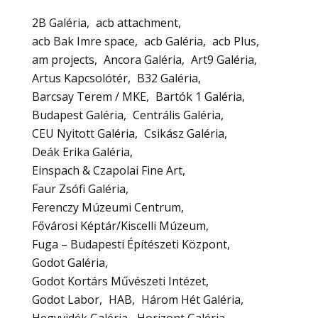
2B Galéria
acb attachment
acb Bak Imre space
acb Galéria
acb Plus
am projects
Ancora Galéria
Art9 Galéria
Artus Kapcsolótér
B32 Galéria
Barcsay Terem / MKE
Bartók 1 Galéria
Budapest Galéria
Centrális Galéria
CEU Nyitott Galéria
Csikász Galéria
Deák Erika Galéria
Einspach & Czapolai Fine Art
Faur Zsófi Galéria
Ferenczy Múzeumi Centrum
Fővárosi Képtár/Kiscelli Múzeum
Fuga – Budapesti Építészeti Központ
Godot Galéria
Godot Kortárs Művészeti Intézet
Godot Labor
HAB
Három Hét Galéria