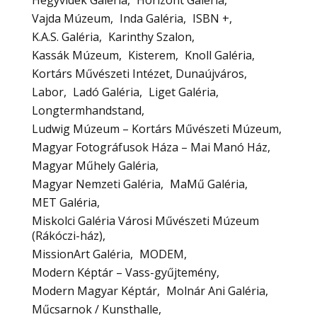
Hegyvidék Galéria
Horizont Galéria
Vajda Múzeum
Inda Galéria
ISBN +
K.A.S. Galéria
Karinthy Szalon
Kassák Múzeum
Kisterem
Knoll Galéria
Kortárs Művészeti Intézet, Dunaújváros
Labor
Ladó Galéria
Liget Galéria
Longtermhandstand
Ludwig Múzeum – Kortárs Művészeti Múzeum
Magyar Fotográfusok Háza – Mai Manó Ház
Magyar Műhely Galéria
Magyar Nemzeti Galéria
MaMű Galéria
MET Galéria
Miskolci Galéria Városi Művészeti Múzeum
(Rákóczi-ház)
MissionArt Galéria
MODEM
Modern Képtár – Vass-gyűjtemény
Modern Magyar Képtár
Molnár Ani Galéria
Műcsarnok / Kunsthalle