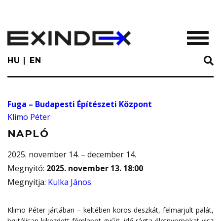
Skip
to
main
TOGGL
content
HU
EN
Fuga – Budapesti Építészeti Központ
Klimo Péter
NAPLÓ
2025. november 14. – december 14.
Megnyitó
:
2025. november 13. 18:00
Megnyitja
:
Kulka János
Klimo Péter jártában – keltében koros deszkát, felmarjult palát,
brutálisan kikezdett fémlapot gyűjt, idő rágta életnyomokat visz