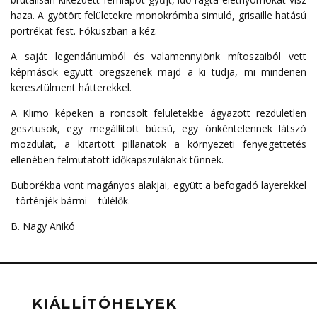
haza. A gyötört felületekre monokrómba simuló, grisaille hatású
portrékat fest. Fókuszban a kéz.
A saját legendáriumból és valamennyiönk mítoszaiból vett
képmások együtt öregszenek majd a ki tudja, mi mindenen
keresztülment hátterekkel.
A Klimo képeken a roncsolt felületekbe ágyazott rezdületlen
gesztusok, egy megállított búcsú, egy önkéntelennek látszó
mozdulat, a kitartott pillanatok a környezeti fenyegettetés
ellenében felmutatott időkapszuláknak tűnnek.
Buborékba vont magányos alakjai, együtt a befogadó layerekkel
–történjék bármi – túlélők.
B. Nagy Anikó
KIÁLLÍTÓHELYEK