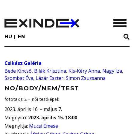
Skip
to
main
TOGGL
content
HU
EN
Csikász Galéria
Bede Kincső
,
Bilák Krisztina
,
Kis-Kéry Anna
,
Nagy Iza
,
Szombat Éva
,
Lázár Eszter
,
Simon Zsuzsanna
NO/BODY/NEM/TEST
fototaxis 2 – női testképek
2023. április 16. – május 7.
Megnyitó
:
2023. április 15. 18:00
Megnyitja
:
Mucsi Emese