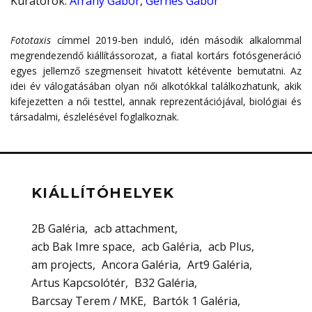
Kurátorok
:
Áfrány Gábor
,
Gerhes Gábor
Fototaxis
címmel 2019-ben induló, idén második alkalommal
megrendezendő kiállítássorozat, a fiatal kortárs fotósgeneráció
egyes jellemző szegmenseit hivatott kétévente bemutatni. Az
idei év válogatásában olyan női alkotókkal találkozhatunk, akik
kifejezetten a női testtel, annak reprezentációjával, biológiai és
társadalmi, észlelésével foglalkoznak.
KIÁLLÍTÓHELYEK
2B Galéria
acb attachment
acb Bak Imre space
acb Galéria
acb Plus
am projects
Ancora Galéria
Art9 Galéria
Artus Kapcsolótér
B32 Galéria
Barcsay Terem / MKE
Bartók 1 Galéria