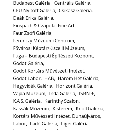
Budapest Galéria
Centrális Galéria
CEU Nyitott Galéria
Csikász Galéria
Deák Erika Galéria
Einspach & Czapolai Fine Art
Faur Zsófi Galéria
Ferenczy Múzeumi Centrum
Fővárosi Képtár/Kiscelli Múzeum
Fuga – Budapesti Építészeti Központ
Godot Galéria
Godot Kortárs Művészeti Intézet
Godot Labor
HAB
Három Hét Galéria
Hegyvidék Galéria
Horizont Galéria
Vajda Múzeum
Inda Galéria
ISBN +
K.A.S. Galéria
Karinthy Szalon
Kassák Múzeum
Kisterem
Knoll Galéria
Kortárs Művészeti Intézet, Dunaújváros
Labor
Ladó Galéria
Liget Galéria