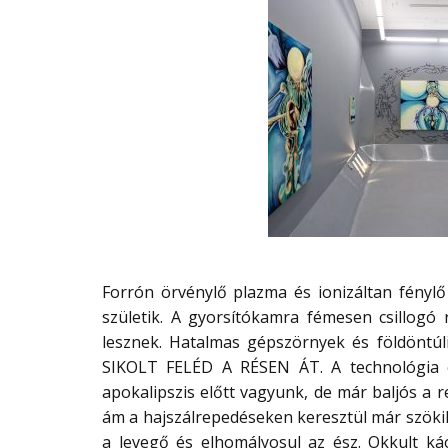
Forrón örvénylő plazma és ionizáltan fénylő
születik. A gyorsítókamra fémesen csillogó
lesznek. Hatalmas gépszörnyek és földöntúl
SIKOLT FELÉD A RÉSEN ÁT. A technológia é
apokalipszis előtt vagyunk, de már baljós a 
ám a hajszálrepedéseken keresztül már szökik
a levegő és elhomályosul az ész. Okkult ká