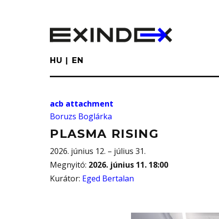
Skip
to
main
content
HU
EN
acb attachment
Boruzs Boglárka
PLASMA RISING
2026. június 12. – július 31.
Megnyitó
:
2026. június 11. 18:00
Kurátor
:
Eged Bertalan