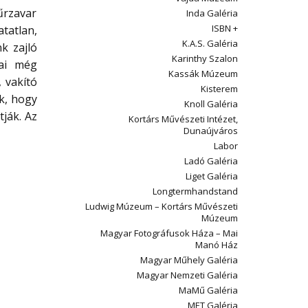
rzavar
Inda Galéria
ISBN +
tatlan,
K.A.S. Galéria
k zajló
Karinthy Szalon
lai még
Kassák Múzeum
 vakító
Kisterem
k, hogy
Knoll Galéria
tják. Az
Kortárs Művészeti Intézet,
Dunaújváros
Labor
Ladó Galéria
Liget Galéria
Longtermhandstand
Ludwig Múzeum – Kortárs Művészeti
Múzeum
Magyar Fotográfusok Háza – Mai
Manó Ház
Magyar Műhely Galéria
Magyar Nemzeti Galéria
MaMű Galéria
MET Galéria