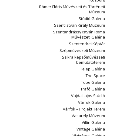
Központ
Rómer Flóris Művészeti és Történeti
Múzeum
Stúdió Galéria
Szent István Király Múzeum
Szentandrássy István Roma
Művészeti Galéria
Szentendrei Képtár
Szépművészeti Múzeum
Szikra képzőművészeti
bemutatóterem
Telep Galéria
The Space
Tobe Galéria
Trafó Galéria
Vajda Lajos Stúdió
Várfok Galéria
Várfok – Projekt Terem
Vasarely Múzeum
Viltin Galéria
Vintage Galéria
Vízivárosi Galéria