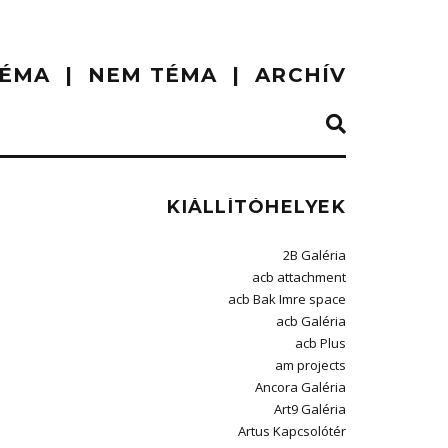
ÉMA
NEM TÉMA
ARCHÍV
KIÁLLÍTÓHELYEK
2B Galéria
acb attachment
acb Bak Imre space
acb Galéria
acb Plus
am projects
Ancora Galéria
Art9 Galéria
Artus Kapcsolótér