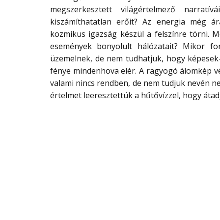
megszerkesztett világértelmező narrat
kiszámíthatatlan erőit? Az energia még ár
kozmikus igazság készül a felszínre törni. 
események bonyolult hálózatait? Mikor fo
üzemelnek, de nem tudhatjuk, hogy képesek-e
fénye mindenhova elér. A ragyogó álomkép vég
valami nincs rendben, de nem tudjuk nevén nev
értelmet leeresztettük a hűtővízzel, hogy átad