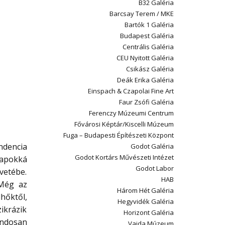
B32 Galéria
Barcsay Terem / MKE
Bartók 1 Galéria
Budapest Galéria
Centrális Galéria
CEU Nyitott Galéria
Csikász Galéria
Deák Erika Galéria
Einspach & Czapolai Fine Art
Faur Zsófi Galéria
Ferenczy Múzeumi Centrum
Fővárosi Képtár/Kiscelli Múzeum
Fuga – Budapesti Építészeti Központ
ndencia
Godot Galéria
Godot Kortárs Művészeti Intézet
papokká
Godot Labor
vetébe.
HAB
 Még az
Három Hét Galéria
hőktől,
Hegyvidék Galéria
ikrázik
Horizont Galéria
ondosan
Vajda Múzeum