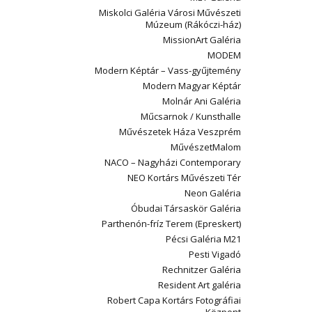
Miskolci Galéria Városi Művészeti
Múzeum (Rákóczi-ház)
MissionArt Galéria
MODEM
Modern Képtár – Vass-gyűjtemény
Modern Magyar Képtár
Molnár Ani Galéria
Műcsarnok / Kunsthalle
Művészetek Háza Veszprém
MűvészetMalom
NACO – Nagyházi Contemporary
NEO Kortárs Művészeti Tér
Neon Galéria
Óbudai Társaskör Galéria
Parthenón-fríz Terem (Epreskert)
Pécsi Galéria M21
Pesti Vigadó
Rechnitzer Galéria
Resident Art galéria
Robert Capa Kortárs Fotográfiai