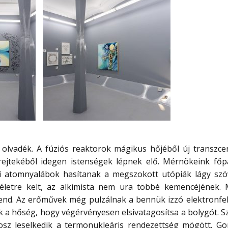
 olvadék. A fúziós reaktorok mágikus hőjéből új transzce
 rejtekéből idegen istenségek lépnek elő. Mérnökeink fő
i atomnyalábok hasítanak a megszokott utópiák lágy szö
letre kelt, az alkimista nem ura többé kemencéjének.
rend. Az erőművek még pulzálnak a bennük izzó elektronfel
 a hőség, hogy végérvényesen elsivatagosítsa a bolygót. Sz
osz leselkedik a termonukleáris rendezettség mögött. G