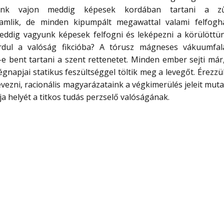
íváink vajon meddig képesek kordában tartani a zű
amlik, de minden kipumpált megawattal valami felfogha
Meddig vagyunk képesek felfogni és leképezni a körülöttün
rdul a valóság fikcióba? A tórusz mágneses vákuumfa
 bent tartani a szent rettenetet. Minden ember sejti már,
napjai statikus feszültséggel töltik meg a levegőt. Érezzü
ezni, racionális magyarázataink a végkimerülés jeleit muta
ja helyét a titkos tudás perzselő valóságának.