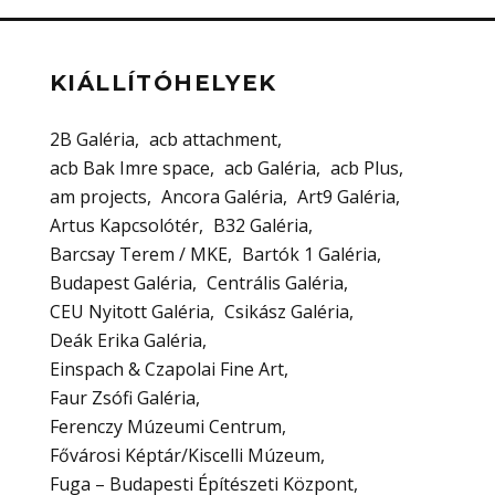
KIÁLLÍTÓHELYEK
2B Galéria
acb attachment
acb Bak Imre space
acb Galéria
acb Plus
am projects
Ancora Galéria
Art9 Galéria
Artus Kapcsolótér
B32 Galéria
Barcsay Terem / MKE
Bartók 1 Galéria
Budapest Galéria
Centrális Galéria
CEU Nyitott Galéria
Csikász Galéria
Deák Erika Galéria
Einspach & Czapolai Fine Art
Faur Zsófi Galéria
Ferenczy Múzeumi Centrum
Fővárosi Képtár/Kiscelli Múzeum
Fuga – Budapesti Építészeti Központ