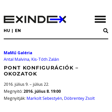
Skip
to
main
TOGGL
content
HU
EN
MaMű Galéria
Antal Malvina
,
Kis-Tóth Zalán
PONT KONFIGURÁCIÓK –
OKOZATOK
2016. július 9. – július 22.
Megnyitó
:
2016. július 8. 19:00
Megnyitják
:
Markolt Sebestyén
,
Döbrentey Zsolt