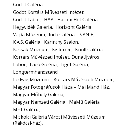
Godot Galéria
Godot Kortárs Művészeti Intézet
Godot Labor
HAB
Három Hét Galéria
Hegyvidék Galéria
Horizont Galéria
Vajda Múzeum
Inda Galéria
ISBN +
K.A.S. Galéria
Karinthy Szalon
Kassák Múzeum
Kisterem
Knoll Galéria
Kortárs Művészeti Intézet, Dunaújváros
Labor
Ladó Galéria
Liget Galéria
Longtermhandstand
Ludwig Múzeum – Kortárs Művészeti Múzeum
Magyar Fotográfusok Háza – Mai Manó Ház
Magyar Műhely Galéria
Magyar Nemzeti Galéria
MaMű Galéria
MET Galéria
Miskolci Galéria Városi Művészeti Múzeum
(Rákóczi-ház)