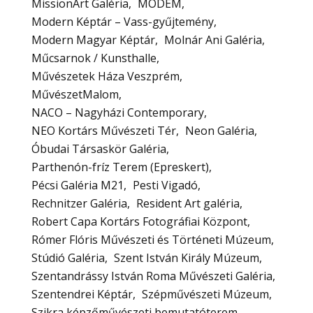
MissionArt Galéria
MODEM
Modern Képtár – Vass-gyűjtemény
Modern Magyar Képtár
Molnár Ani Galéria
Műcsarnok / Kunsthalle
Művészetek Háza Veszprém
MűvészetMalom
NACO – Nagyházi Contemporary
NEO Kortárs Művészeti Tér
Neon Galéria
Óbudai Társaskör Galéria
Parthenón-fríz Terem (Epreskert)
Pécsi Galéria M21
Pesti Vigadó
Rechnitzer Galéria
Resident Art galéria
Robert Capa Kortárs Fotográfiai Központ
Rómer Flóris Művészeti és Történeti Múzeum
Stúdió Galéria
Szent István Király Múzeum
Szentandrássy István Roma Művészeti Galéria
Szentendrei Képtár
Szépművészeti Múzeum
Szikra képzőművészeti bemutatóterem