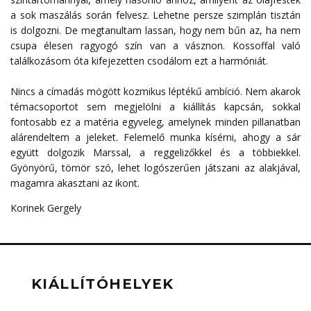
a sok maszálás során felvesz. Lehetne persze szimplán tisztán
is dolgozni. De megtanultam lassan, hogy nem bűn az, ha nem
csupa élesen ragyogó szín van a vásznon. Kossoffal való
találkozásom óta kifejezetten csodálom ezt a harmóniát.
Nincs a címadás mögött kozmikus léptékű ambíció. Nem akarok
témacsoportot sem megjelölni a kiállítás kapcsán, sokkal
fontosabb ez a matéria egyveleg, amelynek minden pillanatban
alárendeltem a jeleket. Felemelő munka kísérni, ahogy a sár
együtt dolgozik Marssal, a reggelizőkkel és a többiekkel.
Gyönyörű, tömör szó, lehet logószerűen játszani az alakjával,
magamra akasztani az ikont.
Korinek Gergely
KIÁLLÍTÓHELYEK