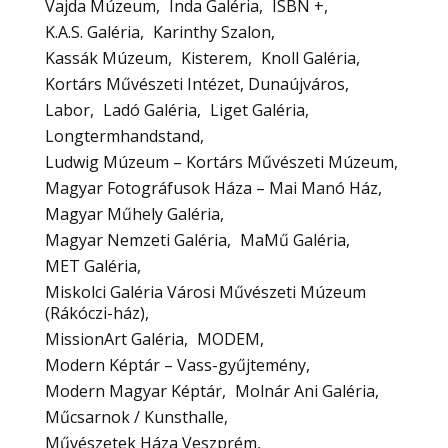
Vajda Múzeum
Inda Galéria
ISBN +
K.A.S. Galéria
Karinthy Szalon
Kassák Múzeum
Kisterem
Knoll Galéria
Kortárs Művészeti Intézet, Dunaújváros
Labor
Ladó Galéria
Liget Galéria
Longtermhandstand
Ludwig Múzeum – Kortárs Művészeti Múzeum
Magyar Fotográfusok Háza – Mai Manó Ház
Magyar Műhely Galéria
Magyar Nemzeti Galéria
MaMű Galéria
MET Galéria
Miskolci Galéria Városi Művészeti Múzeum
(Rákóczi-ház)
MissionArt Galéria
MODEM
Modern Képtár – Vass-gyűjtemény
Modern Magyar Képtár
Molnár Ani Galéria
Műcsarnok / Kunsthalle
Művészetek Háza Veszprém