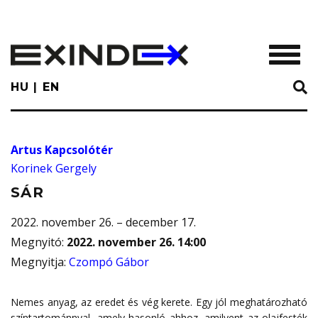
Skip
to
main
TOGGL
content
HU
EN
Artus Kapcsolótér
Korinek Gergely
SÁR
2022. november 26. – december 17.
Megnyitó
:
2022. november 26. 14:00
Megnyitja
:
Czompó Gábor
Nemes anyag, az eredet és vég kerete. Egy jól meghatározható
színtartománnyal, amely hasonló ahhoz, amilyent az olajfesték