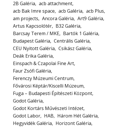
2B Galéria
acb attachment
acb Bak Imre space
acb Galéria
acb Plus
am projects
Ancora Galéria
Art9 Galéria
Artus Kapcsolótér
B32 Galéria
Barcsay Terem / MKE
Bartók 1 Galéria
Budapest Galéria
Centrális Galéria
CEU Nyitott Galéria
Csikász Galéria
Deák Erika Galéria
Einspach & Czapolai Fine Art
Faur Zsófi Galéria
Ferenczy Múzeumi Centrum
Fővárosi Képtár/Kiscelli Múzeum
Fuga – Budapesti Építészeti Központ
Godot Galéria
Godot Kortárs Művészeti Intézet
Godot Labor
HAB
Három Hét Galéria
Hegyvidék Galéria
Horizont Galéria