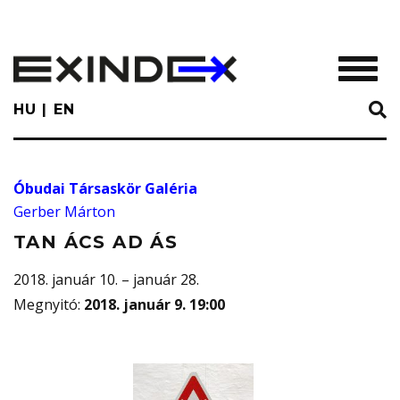
Skip
to
main
TOGGL
content
HU
EN
Óbudai Társaskör Galéria
Gerber Márton
TAN ÁCS AD ÁS
2018. január 10. – január 28.
Megnyitó
:
2018. január 9. 19:00