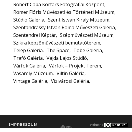
Robert Capa Kortárs Fotográfiai Központ
Rómer Flóris Művészeti és Történeti Múzeum
Stúdió Galéria
Szent István Király Múzeum
Szentandrássy István Roma Művészeti Galéria
Szentendrei Képtár
Szépművészeti Múzeum
Szikra képzőművészeti bemutatóterem
Telep Galéria
The Space
Tobe Galéria
Trafó Galéria
Vajda Lajos Stúdió
Várfok Galéria
Várfok – Projekt Terem
Vasarely Múzeum
Viltin Galéria
Vintage Galéria
Vízivárosi Galéria
IMPRESSZUM
exindex
KONTAKT
2000–2026 |
C3