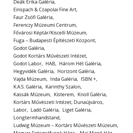
Deák Erika Galéria
Einspach & Czapolai Fine Art
Faur Zsófi Galéria
Ferenczy Múzeumi Centrum
Fővárosi Képtár/Kiscelli Múzeum
Fuga – Budapesti Építészeti Központ
Godot Galéria
Godot Kortárs Művészeti Intézet
Godot Labor
HAB
Három Hét Galéria
Hegyvidék Galéria
Horizont Galéria
Vajda Múzeum
Inda Galéria
ISBN +
K.A.S. Galéria
Karinthy Szalon
Kassák Múzeum
Kisterem
Knoll Galéria
Kortárs Művészeti Intézet, Dunaújváros
Labor
Ladó Galéria
Liget Galéria
Longtermhandstand
Ludwig Múzeum – Kortárs Művészeti Múzeum
Magyar Fotográfusok Háza – Mai Manó Ház