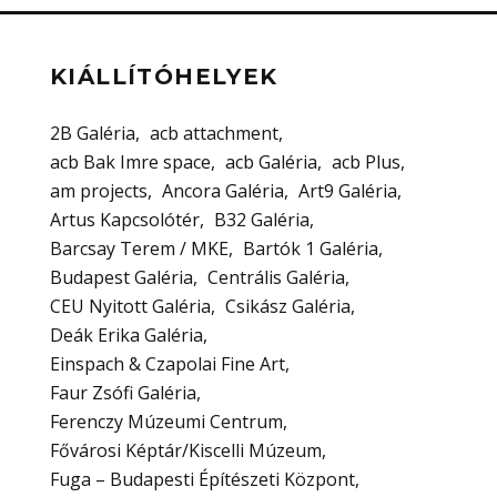
KIÁLLÍTÓHELYEK
2B Galéria
acb attachment
acb Bak Imre space
acb Galéria
acb Plus
am projects
Ancora Galéria
Art9 Galéria
Artus Kapcsolótér
B32 Galéria
Barcsay Terem / MKE
Bartók 1 Galéria
Budapest Galéria
Centrális Galéria
CEU Nyitott Galéria
Csikász Galéria
Deák Erika Galéria
Einspach & Czapolai Fine Art
Faur Zsófi Galéria
Ferenczy Múzeumi Centrum
Fővárosi Képtár/Kiscelli Múzeum
Fuga – Budapesti Építészeti Központ