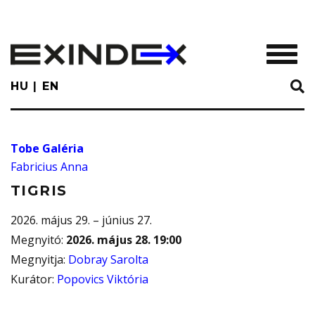
Skip
to
main
TOGGL
content
HU
EN
Tobe Galéria
Fabricius Anna
TIGRIS
2026. május 29. – június 27.
Megnyitó
:
2026. május 28. 19:00
Megnyitja
:
Dobray Sarolta
Kurátor
:
Popovics Viktória