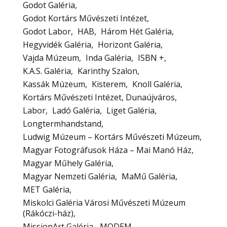
Godot Galéria
Godot Kortárs Művészeti Intézet
Godot Labor
HAB
Három Hét Galéria
Hegyvidék Galéria
Horizont Galéria
Vajda Múzeum
Inda Galéria
ISBN +
K.A.S. Galéria
Karinthy Szalon
Kassák Múzeum
Kisterem
Knoll Galéria
Kortárs Művészeti Intézet, Dunaújváros
Labor
Ladó Galéria
Liget Galéria
Longtermhandstand
Ludwig Múzeum – Kortárs Művészeti Múzeum
Magyar Fotográfusok Háza – Mai Manó Ház
Magyar Műhely Galéria
Magyar Nemzeti Galéria
MaMű Galéria
MET Galéria
Miskolci Galéria Városi Művészeti Múzeum
(Rákóczi-ház)
MissionArt Galéria
MODEM