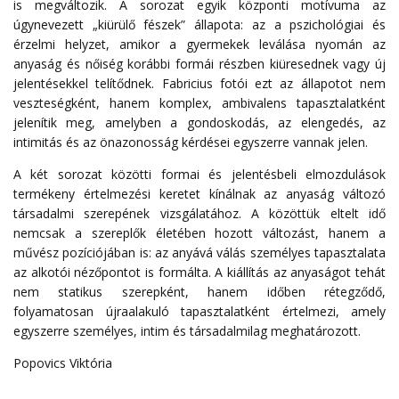
is megváltozik. A sorozat egyik központi motívuma az
úgynevezett „kiürülő fészek” állapota: az a pszichológiai és
érzelmi helyzet, amikor a gyermekek leválása nyomán az
anyaság és nőiség korábbi formái részben kiüresednek vagy új
jelentésekkel telítődnek. Fabricius fotói ezt az állapotot nem
veszteségként, hanem komplex, ambivalens tapasztalatként
jelenítik meg, amelyben a gondoskodás, az elengedés, az
intimitás és az önazonosság kérdései egyszerre vannak jelen.
A két sorozat közötti formai és jelentésbeli elmozdulások
termékeny értelmezési keretet kínálnak az anyaság változó
társadalmi szerepének vizsgálatához. A közöttük eltelt idő
nemcsak a szereplők életében hozott változást, hanem a
művész pozíciójában is: az anyává válás személyes tapasztalata
az alkotói nézőpontot is formálta. A kiállítás az anyaságot tehát
nem statikus szerepként, hanem időben rétegződő,
folyamatosan újraalakuló tapasztalatként értelmezi, amely
egyszerre személyes, intim és társadalmilag meghatározott.
Popovics Viktória