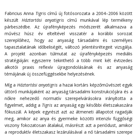
Fabricius Anna
Tigris
című új fotósorozata a 2004–2006 között
készült
Háztartási anyatigris
című munkával lép termékeny
párbeszédbe. Az újrafényképezés módszerét alkalmazva a
művész húsz év elteltével visszatér a korábbi sorozat
szereplőihez, hogy az anyaság társadalmi és személyes
tapasztalatának időbeliségét, változó jelentésrétegeit vizsgálja.
A projekt azonban túlmutat az újrafényképezés mediális
stratégiáján: egyszerre tekinthető a több mint két évtizedes
alkotói praxis reflexív újragondolásának és az anyaság
témájának új összefüggésekbe helyezésének.
Míg a
Háztartási anyatigris
a hazai kortárs képzőművészet egyik
úttörő munkájaként az anyaság társadalmi konstrukciójára és a
nőkre nehezedő normatív szerepelvárásokra irányította a
figyelmet, addig a
Tigris
az anyaság egy későbbi életszakaszára
fókuszál. A képek egyrészt azt az átmeneti állapotot ragadják
meg, amikor az anya és gyermeke közötti intenzív függőségi
viszony fokozatosan átalakul, másrészt azt a periódust, amikor
a reproduktív életszakasz lezárulásával a nő társadalmi szerepe