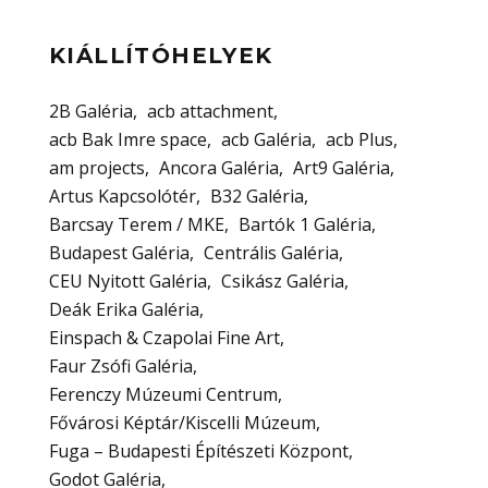
KIÁLLÍTÓHELYEK
2B Galéria
acb attachment
acb Bak Imre space
acb Galéria
acb Plus
am projects
Ancora Galéria
Art9 Galéria
Artus Kapcsolótér
B32 Galéria
Barcsay Terem / MKE
Bartók 1 Galéria
Budapest Galéria
Centrális Galéria
CEU Nyitott Galéria
Csikász Galéria
Deák Erika Galéria
Einspach & Czapolai Fine Art
Faur Zsófi Galéria
Ferenczy Múzeumi Centrum
Fővárosi Képtár/Kiscelli Múzeum
Fuga – Budapesti Építészeti Központ
Godot Galéria