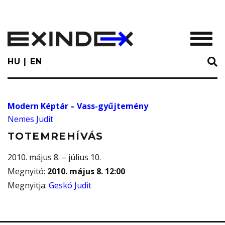
Skip
to
main
TOGGL
content
HU
EN
Modern Képtár – Vass-gyűjtemény
Nemes Judit
TOTEMREHÍVÁS
2010. május 8. – július 10.
Megnyitó
:
2010. május 8. 12:00
Megnyitja
:
Geskó Judit