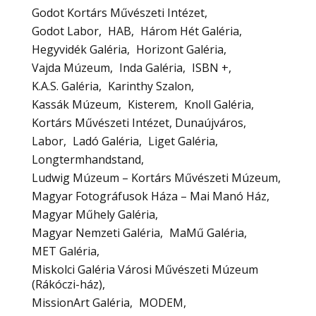
Godot Kortárs Művészeti Intézet
Godot Labor
HAB
Három Hét Galéria
Hegyvidék Galéria
Horizont Galéria
Vajda Múzeum
Inda Galéria
ISBN +
K.A.S. Galéria
Karinthy Szalon
Kassák Múzeum
Kisterem
Knoll Galéria
Kortárs Művészeti Intézet, Dunaújváros
Labor
Ladó Galéria
Liget Galéria
Longtermhandstand
Ludwig Múzeum – Kortárs Művészeti Múzeum
Magyar Fotográfusok Háza – Mai Manó Ház
Magyar Műhely Galéria
Magyar Nemzeti Galéria
MaMű Galéria
MET Galéria
Miskolci Galéria Városi Művészeti Múzeum
(Rákóczi-ház)
MissionArt Galéria
MODEM