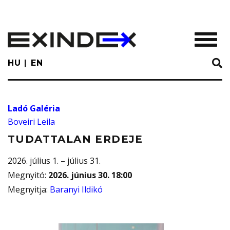
Skip
to
main
TOGGL
content
HU
EN
Ladó Galéria
Boveiri Leila
TUDATTALAN ERDEJE
2026. július 1. – július 31.
Megnyitó
:
2026. június 30. 18:00
Megnyitja
:
Baranyi Ildikó