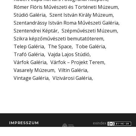
Rómer Flóris Művészeti és Történeti Múzeum
Stúdió Galéria
Szent István Király Múzeum
Szentandrássy István Roma Művészeti Galéria
Szentendrei Képtár
Szépművészeti Múzeum
Szikra képzőművészeti bemutatóterem
Telep Galéria
The Space
Tobe Galéria
Trafó Galéria
Vajda Lajos Stúdió
Várfok Galéria
Várfok – Projekt Terem
Vasarely Múzeum
Viltin Galéria
Vintage Galéria
Vízivárosi Galéria
IMPRESSZUM
exindex
KONTAKT
2000–2026 |
C3