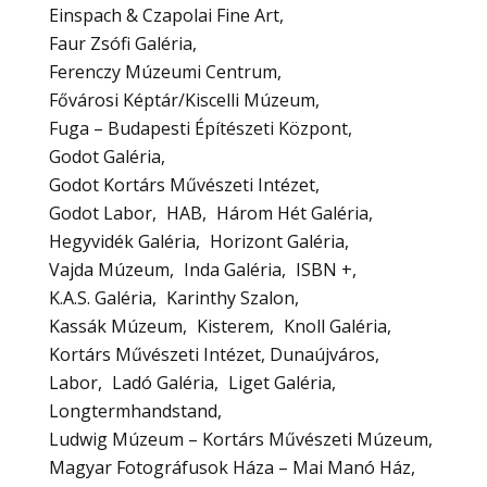
Einspach & Czapolai Fine Art
Faur Zsófi Galéria
Ferenczy Múzeumi Centrum
Fővárosi Képtár/Kiscelli Múzeum
Fuga – Budapesti Építészeti Központ
Godot Galéria
Godot Kortárs Művészeti Intézet
Godot Labor
HAB
Három Hét Galéria
Hegyvidék Galéria
Horizont Galéria
Vajda Múzeum
Inda Galéria
ISBN +
K.A.S. Galéria
Karinthy Szalon
Kassák Múzeum
Kisterem
Knoll Galéria
Kortárs Művészeti Intézet, Dunaújváros
Labor
Ladó Galéria
Liget Galéria
Longtermhandstand
Ludwig Múzeum – Kortárs Művészeti Múzeum
Magyar Fotográfusok Háza – Mai Manó Ház