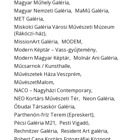
Magyar Műhely Galéria
Magyar Nemzeti Galéria
MaMű Galéria
MET Galéria
Miskolci Galéria Városi Művészeti Múzeum
(Rákóczi-ház)
MissionArt Galéria
MODEM
Modern Képtár – Vass-gyűjtemény
Modern Magyar Képtár
Molnár Ani Galéria
Műcsarnok / Kunsthalle
Művészetek Háza Veszprém
MűvészetMalom
NACO – Nagyházi Contemporary
NEO Kortárs Művészeti Tér
Neon Galéria
Óbudai Társaskör Galéria
Parthenón-fríz Terem (Epreskert)
Pécsi Galéria M21
Pesti Vigadó
Rechnitzer Galéria
Resident Art galéria
Robert Capa Kortárs Fotográfiai Központ