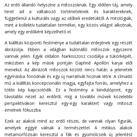
Az erdő állandó helyszíne a mítoszoknak. Egy időtlen táj, amely
teret ad a váltakozó történeteknek és karaktereknek,
függetlenül a kulturális vagy az időbeli eredetüktől. A mitológiák,
mint a kollektív tudattalan termékei, egy közös világot alkotnak,
amely egy erdőként képzelhető el.
A kiállítás központi festménye a tudattalan erdejének egy részét
ábrázolja. Ebben a világban különálló mítoszok egyszerre
vannak jelen. Egyik oldalon Narkisszosz csodálja a tükörképét,
miközben a kép másik pontján Daphné Apollón karjai elől
menekül. Az ábrázolt mítoszok között nincs határ; a jelenetek
egymásba fonódnak és egy új narratívát hoznak létre. A címadó
mű a kiállítás koncepcionális magja, egyfajta forrás, amelyhez a
többi kép kapcsolódik. Ez a festmény a kiindulópont, egy
távolabbi nézet az erdőről, míg a további művek közelebbi
perspektívákon keresztül egy-egy karaktert vagy mítoszt
emelnek fókuszba.
Ezek az alakok mind az erdő részei, de vannak olyan figurák,
amelyek eggyé válnak a természettel. A mitikus alakok
metamorfózisán keresztül a fák és gyümölcseik új jelentést