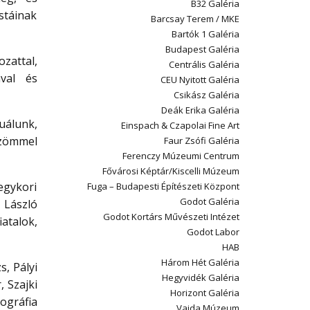
B32 Galéria
istáinak
Barcsay Terem / MKE
Bartók 1 Galéria
Budapest Galéria
zattal,
Centrális Galéria
ával és
CEU Nyitott Galéria
Csikász Galéria
Deák Erika Galéria
ruálunk,
Einspach & Czapolai Fine Art
 zömmel
Faur Zsófi Galéria
Ferenczy Múzeumi Centrum
Fővárosi Képtár/Kiscelli Múzeum
egykori
Fuga – Budapesti Építészeti Központ
Godot Galéria
 László
Godot Kortárs Művészeti Intézet
atalok,
Godot Labor
HAB
Három Hét Galéria
, Pályi
Hegyvidék Galéria
 Szajki
Horizont Galéria
tográfia
Vajda Múzeum