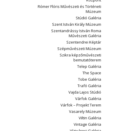
Központ
Rómer Flóris Művészeti és Történeti
Múzeum
Stúdió Galéria
Szent István Király Múzeum
Szentandrássy István Roma
Művészeti Galéria
Szentendrei Képtár
Szépművészeti Múzeum
Szikra képzőművészeti
bemutatóterem
Telep Galéria
The Space
Tobe Galéria
Trafó Galéria
Vajda Lajos Stúdió
Várfok Galéria
Várfok – Projekt Terem
Vasarely Múzeum
Viltin Galéria
Vintage Galéria
Vízivárosi Galéria