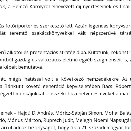
tók, a Hemző Károlyról elnevezett díj nyerteseinek és final
 fotóriporter és szerkesztő lett. Aztán legendás könyvsoro
lát teremtő szakácskönyvekkel vált népszerűvé társ
erű alkotói és prezentációs stratégiáiba. Kutatunk, rekonst
pontból gazdag és változatos életmű egyéb szegmenseit is,
ge képeit bemutatva.
át, mégis hatással volt a következő nemzedékekre. Az 
 a Bánkutit követő generáció képviseletében Bácsi Róbert
gzett munkájukkal – összekötik a hetvenes éveket a mai fi
seinek – Hajdú D. András, Móricz-Sabján Simon, Mohai Balázs
ászló, Mónus Márton, Ruprech Judit, Melegh Noémi Napsugár,
ái arról adnak bizonyságot, hogy ők a 21. századi magyar fo