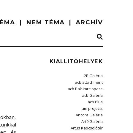
ÉMA
NEM TÉMA
ARCHÍV
KIÁLLÍTÓHELYEK
2B Galéria
acb attachment
acb Bak Imre space
acb Galéria
acb Plus
am projects
Ancora Galéria
nokban,
Art9 Galéria
tunkkal
Artus Kapcsolótér
meg, és