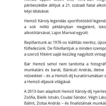
párbeszédbe állítjuk a 21. századi fiatal alko
képi látásával.
Hemző Károly legendás sportfotósból legendás
a sok millió példányban megjelent, isko
alkotótársával, Lajos Marival együtt.
Bepillantunk az 1976-os kiállítás merész, újsz
fölfedezünk. De fölvillantjuk a minden szem
a szerző főként saját kezűleg nagyított vinta
Bár Hemző sehol nem tanította a fotográfi
munkatárs és barát, Bánkuti András, illetve
műveikkel – és a Hemző-díj kuratóriumában vé
a Hemző-díjasok világával.
A 2013-ban alapított Hemző Károly-díj nyerte
Zsófia, Bielik István, Csudai Sándor, Végh L
Bálint, Zoltai András – és finalistáinak munk