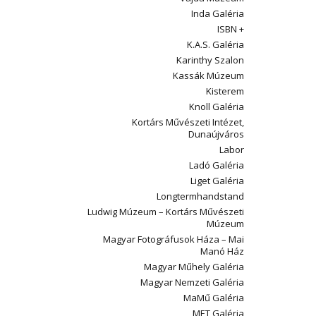
Inda Galéria
ISBN +
K.A.S. Galéria
Karinthy Szalon
Kassák Múzeum
Kisterem
Knoll Galéria
Kortárs Művészeti Intézet,
Dunaújváros
Labor
Ladó Galéria
Liget Galéria
Longtermhandstand
Ludwig Múzeum – Kortárs Művészeti
Múzeum
Magyar Fotográfusok Háza – Mai
Manó Ház
Magyar Műhely Galéria
Magyar Nemzeti Galéria
MaMű Galéria
MET Galéria