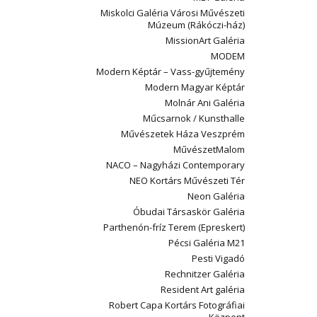
Miskolci Galéria Városi Művészeti
Múzeum (Rákóczi-ház)
MissionArt Galéria
MODEM
Modern Képtár – Vass-gyűjtemény
Modern Magyar Képtár
Molnár Ani Galéria
Műcsarnok / Kunsthalle
Művészetek Háza Veszprém
MűvészetMalom
NACO – Nagyházi Contemporary
NEO Kortárs Művészeti Tér
Neon Galéria
Óbudai Társaskör Galéria
Parthenón-fríz Terem (Epreskert)
Pécsi Galéria M21
Pesti Vigadó
Rechnitzer Galéria
Resident Art galéria
Robert Capa Kortárs Fotográfiai