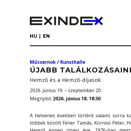
Skip
to
main
content
HU
EN
Műcsarnok / Kunsthalle
ÚJABB TALÁLKOZÁSAINK
Hemző és a Hemző-díjasok
2026. június 19. – szeptember 20.
Megnyitó
:
2026. június 18. 18:30
A hetvenes években történt valami: sorra k
többek között Féner Tamás, Korniss Péter, Ho
Hemző éppen ötven éve, 1976-ban megn