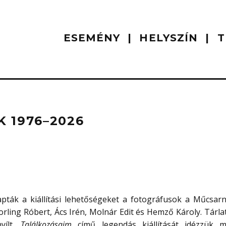
ESEMÉNY
HELYSZÍN
T
 1976–2026
apták a kiállítási lehetőségeket a fotográfusok a Műcsar
rling Róbert, Ács Irén, Molnár Edit és Hemző Károly. Tárla
yílt,
Találkozásaim
című legendás kiállítását idézzük 