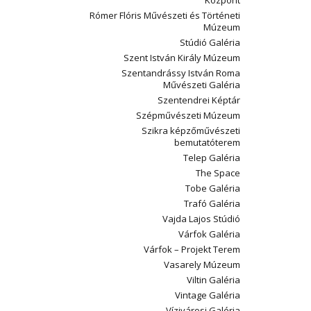
Központ
Rómer Flóris Művészeti és Történeti
Múzeum
Stúdió Galéria
Szent István Király Múzeum
Szentandrássy István Roma
Művészeti Galéria
Szentendrei Képtár
Szépművészeti Múzeum
Szikra képzőművészeti
bemutatóterem
Telep Galéria
The Space
Tobe Galéria
Trafó Galéria
Vajda Lajos Stúdió
Várfok Galéria
Várfok – Projekt Terem
Vasarely Múzeum
Viltin Galéria
Vintage Galéria
Vízivárosi Galéria