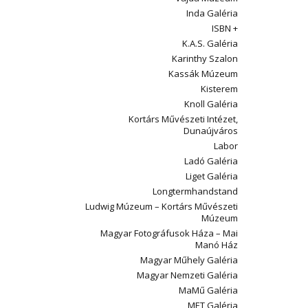
Inda Galéria
ISBN +
K.A.S. Galéria
Karinthy Szalon
Kassák Múzeum
Kisterem
Knoll Galéria
Kortárs Művészeti Intézet,
Dunaújváros
Labor
Ladó Galéria
Liget Galéria
Longtermhandstand
Ludwig Múzeum – Kortárs Művészeti
Múzeum
Magyar Fotográfusok Háza – Mai
Manó Ház
Magyar Műhely Galéria
Magyar Nemzeti Galéria
MaMű Galéria
MET Galéria