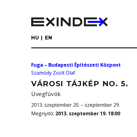
Skip
to
main
content
HU
EN
Fuga – Budapesti Építészeti Központ
Szamódy Zsolt Olaf
VÁROSI TÁJKÉP NO. 5.
Üvegfúvók
2013. szeptember 20. – szeptember 29.
Megnyitó
:
2013. szeptember 19. 18:00