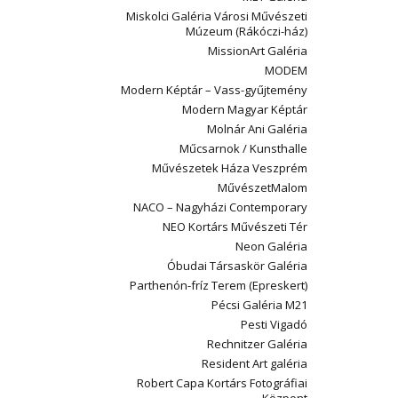
Miskolci Galéria Városi Művészeti
Múzeum (Rákóczi-ház)
MissionArt Galéria
MODEM
Modern Képtár – Vass-gyűjtemény
Modern Magyar Képtár
Molnár Ani Galéria
Műcsarnok / Kunsthalle
Művészetek Háza Veszprém
MűvészetMalom
NACO – Nagyházi Contemporary
NEO Kortárs Művészeti Tér
Neon Galéria
Óbudai Társaskör Galéria
Parthenón-fríz Terem (Epreskert)
Pécsi Galéria M21
Pesti Vigadó
Rechnitzer Galéria
Resident Art galéria
Robert Capa Kortárs Fotográfiai