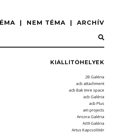
ÉMA
NEM TÉMA
ARCHÍV
KIÁLLÍTÓHELYEK
2B Galéria
acb attachment
acb Bak Imre space
acb Galéria
acb Plus
am projects
Ancora Galéria
Art9 Galéria
Artus Kapcsolótér