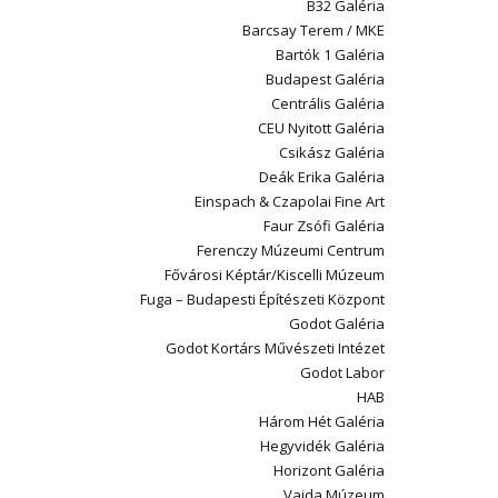
B32 Galéria
Barcsay Terem / MKE
Bartók 1 Galéria
Budapest Galéria
Centrális Galéria
CEU Nyitott Galéria
Csikász Galéria
Deák Erika Galéria
Einspach & Czapolai Fine Art
Faur Zsófi Galéria
Ferenczy Múzeumi Centrum
Fővárosi Képtár/Kiscelli Múzeum
Fuga – Budapesti Építészeti Központ
Godot Galéria
Godot Kortárs Művészeti Intézet
Godot Labor
HAB
Három Hét Galéria
Hegyvidék Galéria
Horizont Galéria
Vajda Múzeum