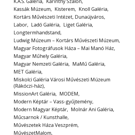
K.A.S. Galéria
Karinthy Szalon
Kassák Múzeum
Kisterem
Knoll Galéria
Kortárs Művészeti Intézet, Dunaújváros
Labor
Ladó Galéria
Liget Galéria
Longtermhandstand
Ludwig Múzeum – Kortárs Művészeti Múzeum
Magyar Fotográfusok Háza – Mai Manó Ház
Magyar Műhely Galéria
Magyar Nemzeti Galéria
MaMű Galéria
MET Galéria
Miskolci Galéria Városi Művészeti Múzeum
(Rákóczi-ház)
MissionArt Galéria
MODEM
Modern Képtár – Vass-gyűjtemény
Modern Magyar Képtár
Molnár Ani Galéria
Műcsarnok / Kunsthalle
Művészetek Háza Veszprém
MűvészetMalom