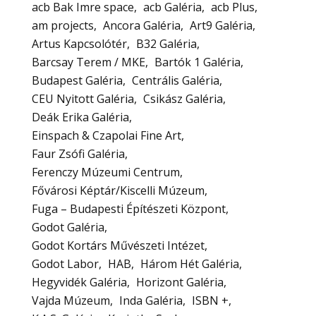
acb Bak Imre space
acb Galéria
acb Plus
am projects
Ancora Galéria
Art9 Galéria
Artus Kapcsolótér
B32 Galéria
Barcsay Terem / MKE
Bartók 1 Galéria
Budapest Galéria
Centrális Galéria
CEU Nyitott Galéria
Csikász Galéria
Deák Erika Galéria
Einspach & Czapolai Fine Art
Faur Zsófi Galéria
Ferenczy Múzeumi Centrum
Fővárosi Képtár/Kiscelli Múzeum
Fuga – Budapesti Építészeti Központ
Godot Galéria
Godot Kortárs Művészeti Intézet
Godot Labor
HAB
Három Hét Galéria
Hegyvidék Galéria
Horizont Galéria
Vajda Múzeum
Inda Galéria
ISBN +