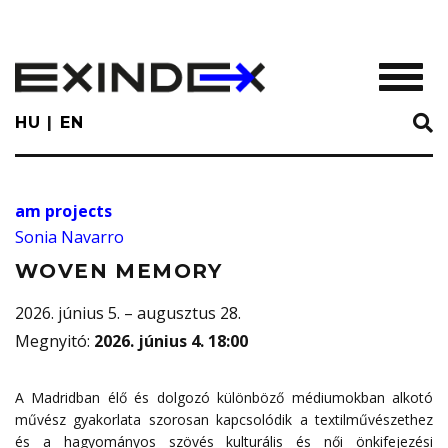
Skip
to
main
TOGGL
content
HU
EN
am projects
Sonia Navarro
WOVEN MEMORY
2026. június 5. – augusztus 28.
Megnyitó
:
2026. június 4. 18:00
A Madridban élő és dolgozó különböző médiumokban alkotó
művész gyakorlata szorosan kapcsolódik a textilművészethez
és a hagyományos szövés kulturális és női önkifejezési