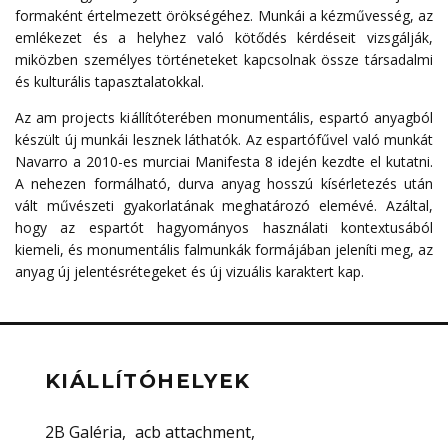
formaként értelmezett örökségéhez. Munkái a kézművesség, az
emlékezet és a helyhez való kötődés kérdéseit vizsgálják,
miközben személyes történeteket kapcsolnak össze társadalmi
és kulturális tapasztalatokkal.
Az am projects kiállítóterében monumentális, espartó anyagból
készült új munkái lesznek láthatók. Az espartófűvel való munkát
Navarro a 2010-es murciai Manifesta 8 idején kezdte el kutatni.
A nehezen formálható, durva anyag hosszú kísérletezés után
vált művészeti gyakorlatának meghatározó elemévé. Azáltal,
hogy az espartót hagyományos használati kontextusából
kiemeli, és monumentális falmunkák formájában jeleníti meg, az
anyag új jelentésrétegeket és új vizuális karaktert kap.
KIÁLLÍTÓHELYEK
2B Galéria
acb attachment