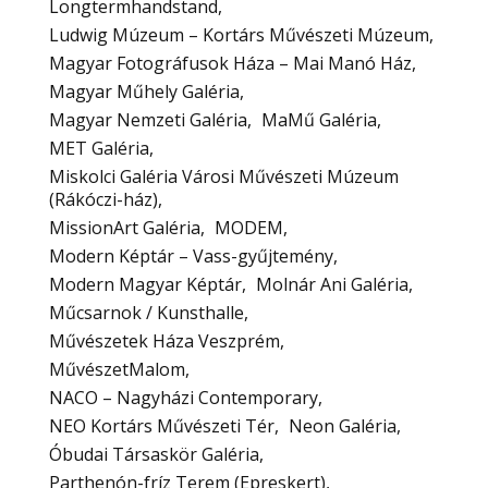
Longtermhandstand
Ludwig Múzeum – Kortárs Művészeti Múzeum
Magyar Fotográfusok Háza – Mai Manó Ház
Magyar Műhely Galéria
Magyar Nemzeti Galéria
MaMű Galéria
MET Galéria
Miskolci Galéria Városi Művészeti Múzeum
(Rákóczi-ház)
MissionArt Galéria
MODEM
Modern Képtár – Vass-gyűjtemény
Modern Magyar Képtár
Molnár Ani Galéria
Műcsarnok / Kunsthalle
Művészetek Háza Veszprém
MűvészetMalom
NACO – Nagyházi Contemporary
NEO Kortárs Művészeti Tér
Neon Galéria
Óbudai Társaskör Galéria
Parthenón-fríz Terem (Epreskert)