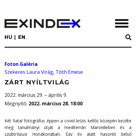
Skip
to
main
TOGGL
content
HU
EN
Foton Galéria
Szekeres Laura Virág
,
Tóth Emese
ZÁRT NYÍLTVILÁG
2022. március 29. – április 9.
Megnyitó
:
2022. március 28. 18:00
Két fiatal fotográfus éppen a covid krízis kellős közepén kezdte
meg tanulmányi útját a mediterrán Marseilleben és a
szubtrópusi Hongkongban. Egy év alatt hasonló belső