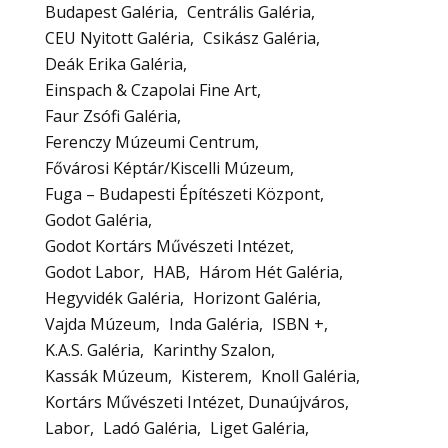
Budapest Galéria
Centrális Galéria
CEU Nyitott Galéria
Csikász Galéria
Deák Erika Galéria
Einspach & Czapolai Fine Art
Faur Zsófi Galéria
Ferenczy Múzeumi Centrum
Fővárosi Képtár/Kiscelli Múzeum
Fuga – Budapesti Építészeti Központ
Godot Galéria
Godot Kortárs Művészeti Intézet
Godot Labor
HAB
Három Hét Galéria
Hegyvidék Galéria
Horizont Galéria
Vajda Múzeum
Inda Galéria
ISBN +
K.A.S. Galéria
Karinthy Szalon
Kassák Múzeum
Kisterem
Knoll Galéria
Kortárs Művészeti Intézet, Dunaújváros
Labor
Ladó Galéria
Liget Galéria