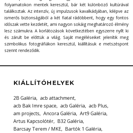
folyamatokon mentek keresztül, bár két különböző kultúrával
találkoztak. Az intenzív, új impulzusok kavalkádjában, kilépve az
ismerős biztonságából a két fiatal rádöbbent, hogy egy fontos
időszak vette kezdetét, ami nagyon sokáig meghatározó élmény
lesz számukra. A korlátozások következtében egyszerre nyílt ki
és zárult be előttük a világ. Saját megéléseiket jelenítik meg
szimbolikus fotográfiákon keresztül, kiállításuk e metszéspont
szerint rendeződik.
KIÁLLÍTÓHELYEK
2B Galéria
acb attachment
acb Bak Imre space
acb Galéria
acb Plus
am projects
Ancora Galéria
Art9 Galéria
Artus Kapcsolótér
B32 Galéria
Barcsay Terem / MKE
Bartók 1 Galéria