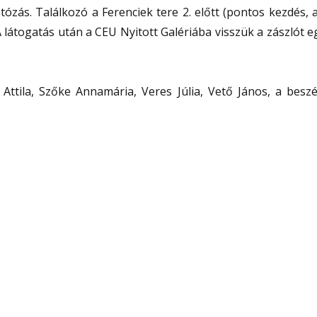
otózás. Találkozó a Ferenciek tere 2. előtt (pontos kezdés,
látogatás után a CEU Nyitott Galériába visszük a zászlót e
Attila, Szőke Annamária, Veres Júlia, Vető János, a beszé