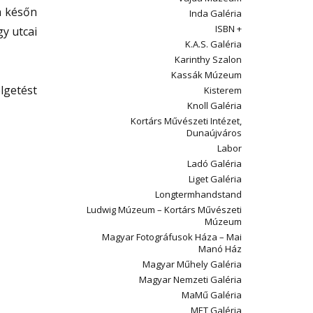
 a későn
Inda Galéria
ISBN +
gy utcai
K.A.S. Galéria
Karinthy Szalon
Kassák Múzeum
lgetést
Kisterem
Knoll Galéria
Kortárs Művészeti Intézet,
Dunaújváros
Labor
Ladó Galéria
Liget Galéria
Longtermhandstand
Ludwig Múzeum – Kortárs Művészeti
Múzeum
Magyar Fotográfusok Háza – Mai
Manó Ház
Magyar Műhely Galéria
Magyar Nemzeti Galéria
MaMű Galéria
MET Galéria