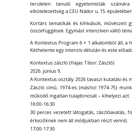
területen tanuló egyetemisták számára 
elkötelezettség a CEU Nádor u. 15. épületébe
Kortárs tematikák és kihívások, művészeti gy
összefüggések. Egymást intenzíven váltó témá
A Kontextus Program 6 + 1 alkalomból áll, a 
Kéthetente egy intenzív délután és este előad
Kontextus zászló (Hajas Tibor: Zászló)
2026. június 9.
A Kontextus osztály 2026 tavaszi kutatási és
Zászló című, 1974-es (máshol 1974-75) munká
működő ingatlan tulajdonosát – kihelyezi azt.
16:00-16:30
30 perces vezetett látogatás, zászlóavatás, f
érkezőknek nem áll módjukban részt venni).
17:00-17:30