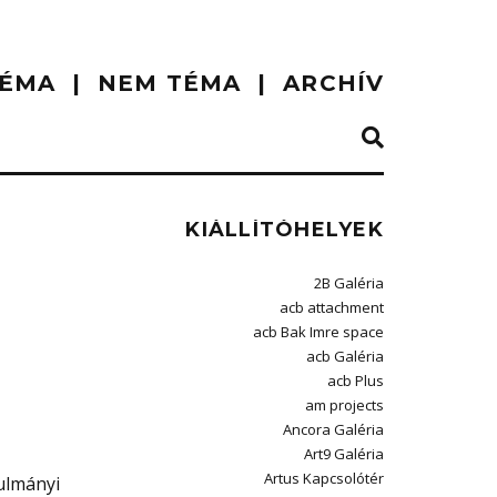
ÉMA
NEM TÉMA
ARCHÍV
KIÁLLÍTÓHELYEK
2B Galéria
acb attachment
acb Bak Imre space
acb Galéria
acb Plus
am projects
Ancora Galéria
Art9 Galéria
Artus Kapcsolótér
ulmányi