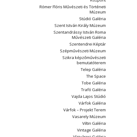
Központ
Rómer Flóris Művészeti és Történeti
Múzeum
Stúdió Galéria
Szent István Király Múzeum
Szentandrássy István Roma
Művészeti Galéria
Szentendrei Képtár
Szépművészeti Múzeum
Szikra képzőművészeti
bemutatóterem
Telep Galéria
The Space
Tobe Galéria
Trafó Galéria
Vajda Lajos Stúdió
Várfok Galéria
Várfok – Projekt Terem
Vasarely Múzeum
Viltin Galéria
Vintage Galéria
Vízivárosi Galéria