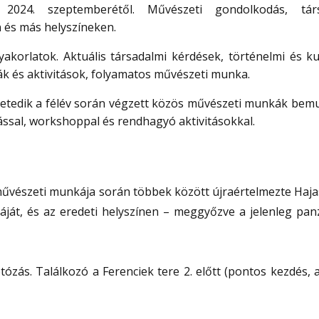
2024. szeptemberétől.
Művészeti gondolkodás, tár
n és más helyszíneken.
akorlatok. Aktuális társadalmi kérdések, történelmi és kul
k és aktivitások, folyamatos művészeti munka.
hetedik a félév során végzett közös művészeti munkák bemu
ással, workshoppal és rendhagyó aktivitásokkal.
 művészeti munkája során többek között újraértelmezte Haja
ját, és az eredeti helyszínen – meggyőzve a jelenleg pan
otózás. Találkozó a Ferenciek tere 2. előtt (pontos kezdés,