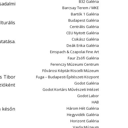
B32 Galéria
sadalmi
Barcsay Terem / MKE
Bartók 1 Galéria
Budapest Galéria
turális
Centrális Galéria
CEU Nyitott Galéria
Csikász Galéria
tatása.
Deák Erika Galéria
Einspach & Czapolai Fine Art
Faur Zsófi Galéria
Ferenczy Múzeumi Centrum
Fővárosi Képtár/Kiscelli Múzeum
s Tibor
Fuga – Budapesti Építészeti Központ
Godot Galéria
zióként
Godot Kortárs Művészeti Intézet
Godot Labor
HAB
 a későn
Három Hét Galéria
Hegyvidék Galéria
Horizont Galéria
Vajda Múzeum