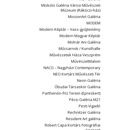
Miskolci Galéria Városi Művészeti
Múzeum (Rákóczi-ház)
MissionArt Galéria
MODEM
Modern Képtár – Vass-gyűjtemény
Modern Magyar Képtár
Molnár Ani Galéria
Műcsarnok / Kunsthalle
Művészetek Háza Veszprém
MűvészetMalom
NACO – Nagyházi Contemporary
NEO Kortárs Művészeti Tér
Neon Galéria
Óbudai Társaskör Galéria
Parthenón-fríz Terem (Epreskert)
Pécsi Galéria M21
Pesti Vigadó
Rechnitzer Galéria
Resident Art galéria
Robert Capa Kortárs Fotográfiai