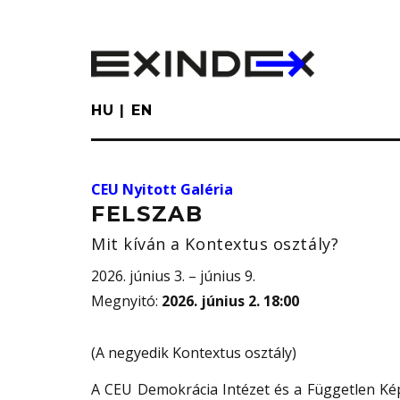
Skip
to
main
content
HU
EN
CEU Nyitott Galéria
FELSZAB
Mit kíván a Kontextus osztály?
2026. június 3. – június 9.
Megnyitó
:
2026. június 2. 18:00
(A negyedik Kontextus osztály)
A CEU Demokrácia Intézet és a Független Ké