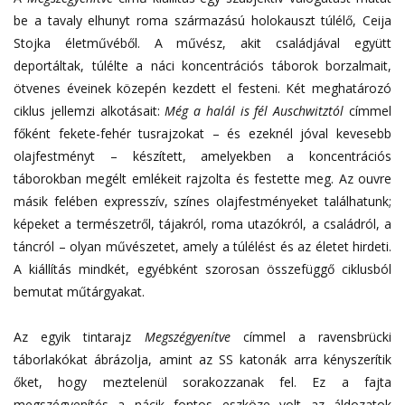
be a tavaly elhunyt roma származású holokauszt túlélő, Ceija
Stojka életművéből. A művész, akit családjával együtt
deportáltak, túlélte a náci koncentrációs táborok borzalmait,
ötvenes éveinek közepén kezdett el festeni. Két meghatározó
ciklus jellemzi alkotásait:
Még a halál is fél Auschwitztól
címmel
főként fekete-fehér tusrajzokat – és ezeknél jóval kevesebb
olajfestményt – készített, amelyekben a koncentrációs
táborokban megélt emlékeit rajzolta és festette meg. Az ouvre
másik felében expresszív, színes olajfestményeket találhatunk;
képeket a természetről, tájakról, roma utazókról, a családról, a
táncról – olyan művészetet, amely a túlélést és az életet hirdeti.
A kiállítás mindkét, egyébként szorosan összefüggő ciklusból
bemutat műtárgyakat.
Az egyik tintarajz
Megszégyenítve
címmel a ravensbrücki
táborlakókat ábrázolja, amint az SS katonák arra kényszerítik
őket, hogy meztelenül sorakozzanak fel. Ez a fajta
megszégyenítés a nácik fontos eszköze volt az áldozatok