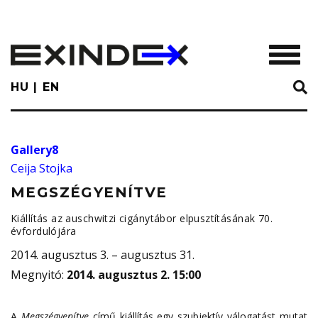
Skip
to
main
TOGGL
content
HU
EN
Gallery8
Ceija Stojka
MEGSZÉGYENÍTVE
Kiállítás az auschwitzi cigánytábor elpusztításának 70.
évfordulójára
2014. augusztus 3. – augusztus 31.
Megnyitó
:
2014. augusztus 2. 15:00
A
Megszégyenítve
című kiállítás egy szubjektív válogatást mutat