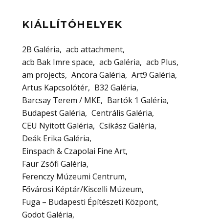
KIÁLLÍTÓHELYEK
2B Galéria
acb attachment
acb Bak Imre space
acb Galéria
acb Plus
am projects
Ancora Galéria
Art9 Galéria
Artus Kapcsolótér
B32 Galéria
Barcsay Terem / MKE
Bartók 1 Galéria
Budapest Galéria
Centrális Galéria
CEU Nyitott Galéria
Csikász Galéria
Deák Erika Galéria
Einspach & Czapolai Fine Art
Faur Zsófi Galéria
Ferenczy Múzeumi Centrum
Fővárosi Képtár/Kiscelli Múzeum
Fuga – Budapesti Építészeti Központ
Godot Galéria