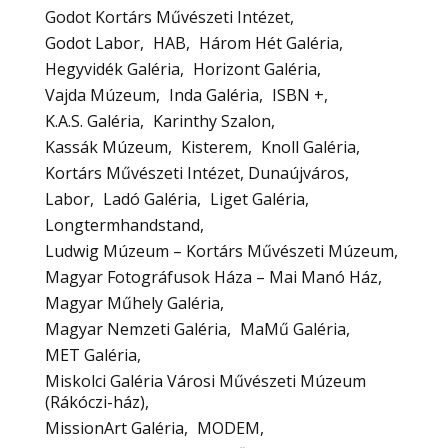
Godot Kortárs Művészeti Intézet
Godot Labor
HAB
Három Hét Galéria
Hegyvidék Galéria
Horizont Galéria
Vajda Múzeum
Inda Galéria
ISBN +
K.A.S. Galéria
Karinthy Szalon
Kassák Múzeum
Kisterem
Knoll Galéria
Kortárs Művészeti Intézet, Dunaújváros
Labor
Ladó Galéria
Liget Galéria
Longtermhandstand
Ludwig Múzeum – Kortárs Művészeti Múzeum
Magyar Fotográfusok Háza – Mai Manó Ház
Magyar Műhely Galéria
Magyar Nemzeti Galéria
MaMű Galéria
MET Galéria
Miskolci Galéria Városi Művészeti Múzeum
(Rákóczi-ház)
MissionArt Galéria
MODEM