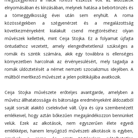
elnyomásában és kínzásában, melynek hatása a bebörtönzés és
a tömeggyilkosság évei után sem enyhült. A roma
közösségekben a szégyenérzet és a megalázottság
következményeként kialakult csend megtöréséhez olyan
művészek kellettek, mint Ceija Stojka. Ez a folyamat újfajta
öntudathoz vezetett, amely elengedhetetlenül szükséges a
romák és szintik számára, akik egy továbbra is ellenséges
környezetben harcolnak az érvényesülésért, mely tagadja a
romák üldöztetését a német nemzeti szocializmus idejében. A
múltból merítkező művészet a jelen politikájába avatkozik.
Ceija Stojka művészete erőteljes avantgarde, amelyben a
művész állhatatossága és bátorsága eredményeként áldozatból
saját sorsát alakító cselekvővé vált. Újra és újra szembenézett
emlékeivel, hogy aztán bőkezűen megajándékozzon bennünket
velük. Ezek az alkotások, nem egyszerűen élete egyedi
emlékképei, hanem lenyűgöző művészeti alkotások is egyben,