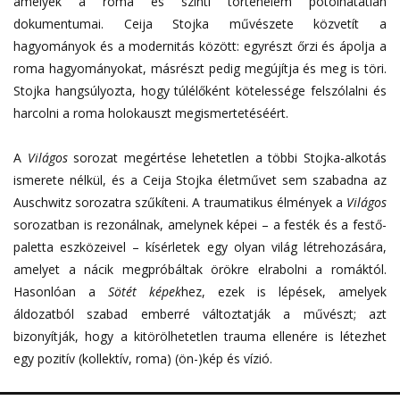
amelyek a roma és szinti történelem pótolhatatlan
dokumentumai. Ceija Stojka művészete közvetít a
hagyományok és a modernitás között: egyrészt őrzi és ápolja a
roma hagyományokat, másrészt pedig megújítja és meg is töri.
Stojka hangsúlyozta, hogy túlélőként kötelessége felszólalni és
harcolni a roma holokauszt megismertetéséért.
A
Világos
sorozat megértése lehetetlen a többi Stojka-alkotás
ismerete nélkül, és a Ceija Stojka életművet sem szabadna az
Auschwitz sorozatra szűkíteni. A traumatikus élmények a
Világos
sorozatban is rezonálnak, amelynek képei – a festék és a festő-
paletta eszközeivel – kísérletek egy olyan világ létrehozására,
amelyet a nácik megpróbáltak örökre elrabolni a romáktól.
Hasonlóan a
Sötét képek
hez, ezek is lépések, amelyek
áldozatból szabad emberré változtatják a művészt; azt
bizonyítják, hogy a kitörölhetetlen trauma ellenére is létezhet
egy pozitív (kollektív, roma) (ön-)kép és vízió.