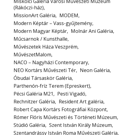
Miskolci Galéria Városi Művészeti Múzeum
(Rákóczi-ház)
MissionArt Galéria
MODEM
Modern Képtár – Vass-gyűjtemény
Modern Magyar Képtár
Molnár Ani Galéria
Műcsarnok / Kunsthalle
Művészetek Háza Veszprém
MűvészetMalom
NACO – Nagyházi Contemporary
NEO Kortárs Művészeti Tér
Neon Galéria
Óbudai Társaskör Galéria
Parthenón-fríz Terem (Epreskert)
Pécsi Galéria M21
Pesti Vigadó
Rechnitzer Galéria
Resident Art galéria
Robert Capa Kortárs Fotográfiai Központ
Rómer Flóris Művészeti és Történeti Múzeum
Stúdió Galéria
Szent István Király Múzeum
Szentandrássy István Roma Művészeti Galéria