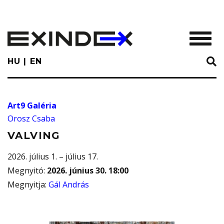
Skip
to
main
TOGGL
content
HU
EN
Art9 Galéria
Orosz Csaba
VALVING
2026. július 1. – július 17.
Megnyitó
:
2026. június 30. 18:00
Megnyitja
:
Gál András