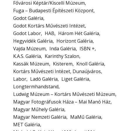
Fővárosi Képtár/Kiscelli Múzeum
Fuga – Budapesti Építészeti Központ
Godot Galéria
Godot Kortárs Művészeti Intézet
Godot Labor
HAB
Három Hét Galéria
Hegyvidék Galéria
Horizont Galéria
Vajda Múzeum
Inda Galéria
ISBN +
K.A.S. Galéria
Karinthy Szalon
Kassák Múzeum
Kisterem
Knoll Galéria
Kortárs Művészeti Intézet, Dunaújváros
Labor
Ladó Galéria
Liget Galéria
Longtermhandstand
Ludwig Múzeum – Kortárs Művészeti Múzeum
Magyar Fotográfusok Háza – Mai Manó Ház
Magyar Műhely Galéria
Magyar Nemzeti Galéria
MaMű Galéria
MET Galéria