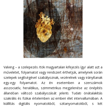
Valving – a szelepezés /tök magyartalan kifejezés így/ alatt azt a
műveletet, folyamatot vagy rendszert érthetjük, amelynek során
szelepek segítségével szabályoznak, vezérelnek vagy irányítanak
egy-egy folyamatot. Az én esetemben a szerszámok
asszociatív, heraldikus, szimmetrikus megjelenése az önépítés
állandóan változó szabályozását jelenti. Tudati önátalakítás
szakrális és fizikai értelemben az emberi élet intervallumában. A
kiállítás digitális nyomatokból, szitanyomatokból, s két