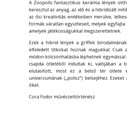
A Zoopolis fantasztikus kerámia lények ot
keresztül az anyag, az idő és a hibridizált mit
az ősi kreativitás emlékeiben merülve, lelkes
formák váratlan együtteseit, melyek egyfajta
amelyek játékosságukkal megszerettetnek.
Ezek a hibrid lények a griffek birodalmána
elfeledett titkokat hoznak magukkal. Csak a
módon kölcsönhatásba léphetnek egymással a 
csapda ötletéből indultak ki, valójában a b
elutasított, most ez a belső tér ötlete e
univerzumának („polisz”) belsejéhez. Ezeket 
őket.
Cora Fodor művészettörténész