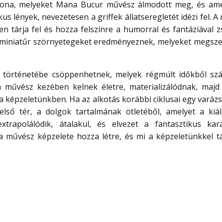
thona, melyeket Mana Bucur művész álmodott meg, és am
ikus lények, nevezetesen a griffek állatseregletét idézi fel. 
en tárja fel és hozza felszínre a humorral és fantáziával z
 miniatűr szörnyetegeket eredményeznek, melyeket megszelí
k történetébe csöppenhetnek, melyek régmúlt időkből sz
 művész kezében kelnek életre, materializálódnak, majd k
képzeletünkben. Ha az alkotás korábbi ciklusai egy varáz
első tér, a dolgok tartalmának ötletéből, amelyet a kiáll
xtrapolálódik, átalakul, és elvezet a fantasztikus kar
a művész képzelete hozza létre, és mi a képzeletünkkel tá