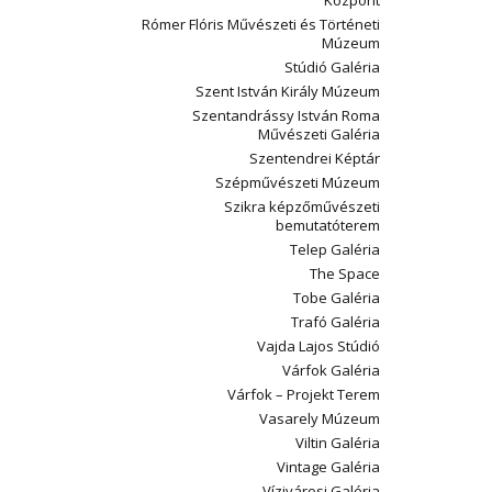
Központ
Rómer Flóris Művészeti és Történeti
Múzeum
Stúdió Galéria
Szent István Király Múzeum
Szentandrássy István Roma
Művészeti Galéria
Szentendrei Képtár
Szépművészeti Múzeum
Szikra képzőművészeti
bemutatóterem
Telep Galéria
The Space
Tobe Galéria
Trafó Galéria
Vajda Lajos Stúdió
Várfok Galéria
Várfok – Projekt Terem
Vasarely Múzeum
Viltin Galéria
Vintage Galéria
Vízivárosi Galéria