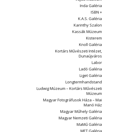
Inda Galéria
ISBN +
K.A.S. Galéria
Karinthy Szalon
Kassák Múzeum
Kisterem
Knoll Galéria
Kortárs Művészeti Intézet,
Dunaújváros
Labor
Ladó Galéria
Liget Galéria
Longtermhandstand
Ludwig Múzeum – Kortárs Művészeti
Múzeum
Magyar Fotográfusok Háza – Mai
Manó Ház
Magyar Műhely Galéria
Magyar Nemzeti Galéria
MaMű Galéria
MET Galéria