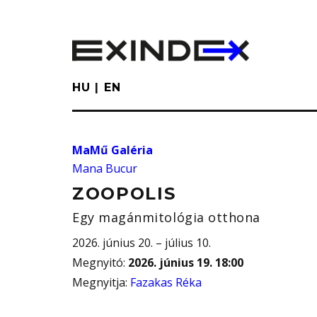
Skip
to
main
content
HU
EN
MaMű Galéria
Mana Bucur
ZOOPOLIS
Egy magánmitológia otthona
2026. június 20. – július 10.
Megnyitó
:
2026. június 19. 18:00
Megnyitja
:
Fazakas Réka