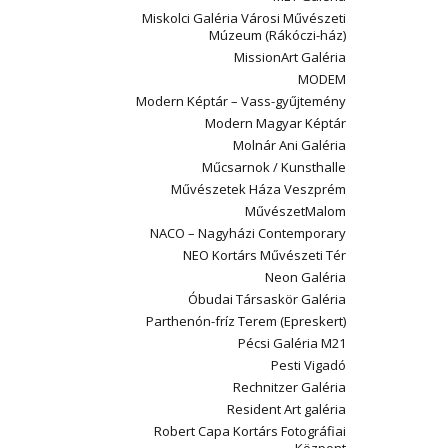
Miskolci Galéria Városi Művészeti
Múzeum (Rákóczi-ház)
MissionArt Galéria
MODEM
Modern Képtár – Vass-gyűjtemény
Modern Magyar Képtár
Molnár Ani Galéria
Műcsarnok / Kunsthalle
Művészetek Háza Veszprém
MűvészetMalom
NACO – Nagyházi Contemporary
NEO Kortárs Művészeti Tér
Neon Galéria
Óbudai Társaskör Galéria
Parthenón-fríz Terem (Epreskert)
Pécsi Galéria M21
Pesti Vigadó
Rechnitzer Galéria
Resident Art galéria
Robert Capa Kortárs Fotográfiai