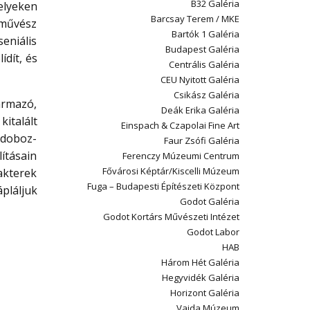
B32 Galéria
elyeken
Barcsay Terem / MKE
A művész
Bartók 1 Galéria
seniális
Budapest Galéria
dít, és
Centrális Galéria
CEU Nyitott Galéria
Csikász Galéria
ármazó,
Deák Erika Galéria
italált
Einspach & Czapolai Fine Art
sdoboz-
Faur Zsófi Galéria
ításain
Ferenczy Múzeumi Centrum
Fővárosi Képtár/Kiscelli Múzeum
akterek
Fuga – Budapesti Építészeti Központ
pláljuk
Godot Galéria
Godot Kortárs Művészeti Intézet
Godot Labor
HAB
Három Hét Galéria
Hegyvidék Galéria
Horizont Galéria
Vajda Múzeum