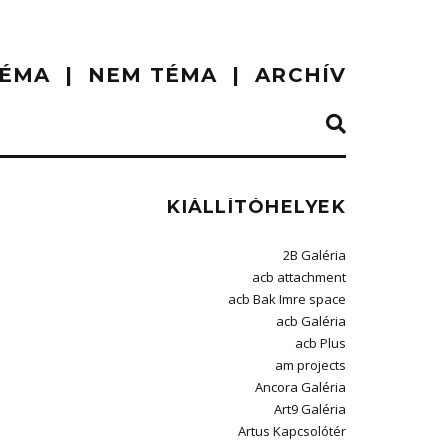
ÉMA
NEM TÉMA
ARCHÍV
KIÁLLÍTÓHELYEK
2B Galéria
acb attachment
acb Bak Imre space
acb Galéria
acb Plus
am projects
Ancora Galéria
Art9 Galéria
Artus Kapcsolótér