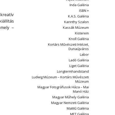
Inda Galéria
ISBN +
kreatív
K.A.S. Galéria
iállítás
Karinthy Szalon
amely –
Kassák Múzeum
Kisterem
Knoll Galéria
Kortárs Művészeti Intézet,
Dunaújváros
Labor
Ladó Galéria
Liget Galéria
Longtermhandstand
Ludwig Múzeum – Kortárs Művészeti
Múzeum
Magyar Fotográfusok Háza – Mai
Manó Ház
Magyar Műhely Galéria
Magyar Nemzeti Galéria
MaMű Galéria
MET Galéria