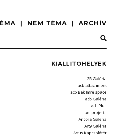
ÉMA
NEM TÉMA
ARCHÍV
KIÁLLÍTÓHELYEK
2B Galéria
acb attachment
acb Bak Imre space
acb Galéria
acb Plus
am projects
Ancora Galéria
Art9 Galéria
Artus Kapcsolótér