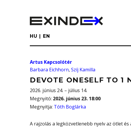
Skip
to
main
content
HU
EN
Artus Kapcsolótér
Barbara Eichhorn
,
Szíj Kamilla
DEVOTE ONESELF TO 1 
2026. június 24. – július 14.
Megnyitó
:
2026. június 23. 18:00
Megnyitja
:
Tóth Boglárka
A rajzolás a legközvetlenebb nyelv az ötlet és a