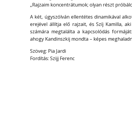
„Rajzaim koncentrátumok; olyan részt próbálo
A két, úgyszólván ellentétes dinamikával alk
erejével állítja elő rajzait, és Szíj Kamilla, a
számára megtalálta a kapcsolódás formáját:
ahogy Kandinszkij mondta – képes meghaladni 
Szöveg: Pia Jardi
Fordítás: Szijj Ferenc