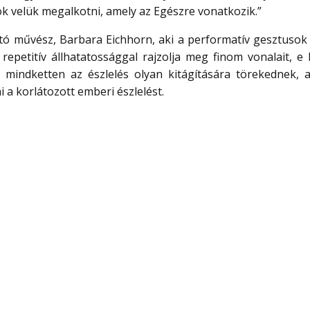
k velük megalkotni, amely az Egészre vonatkozik.”
otó művész, Barbara Eichhorn, aki a performatív gesztusok 
ki repetitív állhatatossággal rajzolja meg finom vonalait, e k
 mindketten az észlelés olyan kitágítására törekednek, 
a korlátozott emberi észlelést.