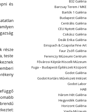
B32 Galéria
opni és
Barcsay Terem / MKE
Bartók 1 Galéria
Budapest Galéria
hatatlan
Centrális Galéria
amilyen
CEU Nyitott Galéria
igazság
Csikász Galéria
Deák Erika Galéria
Einspach & Czapolai Fine Art
k része
Faur Zsófi Galéria
a, teste
Ferenczy Múzeumi Centrum
etkeznek
Fővárosi Képtár/Kiscelli Múzeum
Fuga – Budapesti Építészeti Központ
 emberi
Godot Galéria
örékeny
Godot Kortárs Művészeti Intézet
Godot Labor
HAB
zefüggő
Három Hét Galéria
finomabb
Hegyvidék Galéria
bbrendű
Horizont Galéria
keztet:
Vajda Múzeum