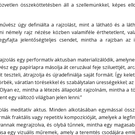
közvetlen összeköttetésben áll a szellemünkkel, képes ell
művész úgy definiálta a rajzolást, mint a látható és a lát
zni némely rajz nézése közben valamiféle érthetetlent, val
egyfajta jelentőségteljes csendet, mintha a rajzban az 
rajzolás egy performatív aktusban materializálódik, amelyne
vész egy papírlapra másolja át ceruzával feje sziluettjét, arc
it teszteli, átrajzolja és újradefiniálja saját formáit. Így kel
rbék, váratlan törésekkel és szabálytalan ürességekkel; az
„Olyan ez, mintha a létezés állapotát rajzolnám, mintha a t
ent egy változó világban jelen lenni.”
jzolás meditatív aktus. Minden alkotásában egymással öss
ormák fraktális vagy repetitív kompozícióját, amelyek a leg
vannak megrajzolva, és olybá tűnnek, mintha egy magasa
a egy vizuális műremek, amely a teremtés csodájára emlé