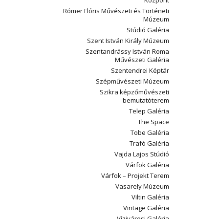
Központ
Rómer Flóris Művészeti és Történeti
Múzeum
Stúdió Galéria
Szent István Király Múzeum
Szentandrássy István Roma
Művészeti Galéria
Szentendrei Képtár
Szépművészeti Múzeum
Szikra képzőművészeti
bemutatóterem
Telep Galéria
The Space
Tobe Galéria
Trafó Galéria
Vajda Lajos Stúdió
Várfok Galéria
Várfok – Projekt Terem
Vasarely Múzeum
Viltin Galéria
Vintage Galéria
Vízivárosi Galéria