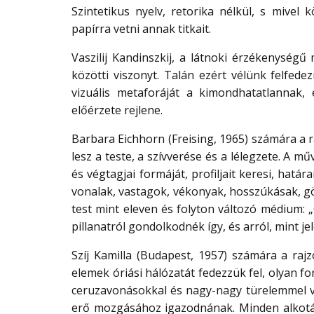
Szintetikus nyelv, retorika nélkül, s mivel 
papírra vetni annak titkait.
Vaszilij Kandinszkij, a látnoki érzékenységű 
közötti viszonyt. Talán ezért vélünk felfede
vizuális metaforáját a kimondhatatlannak, 
előérzete rejlene.
Barbara Eichhorn (Freising, 1965) számára a 
lesz a teste, a szívverése és a lélegzete. A mű
és végtagjai formáját, profiljait keresi, határa
vonalak, vastagok, vékonyak, hosszúkásak, gö
test mint eleven és folyton változó médium: 
pillanatról gondolkodnék így, és arról, mint jel
Szíj Kamilla (Budapest, 1957) számára a ra
elemek óriási hálózatát fedezzük fel, olyan f
ceruzavonásokkal és nagy-nagy türelemmel 
erő mozgásához igazodnának. Minden alkotás