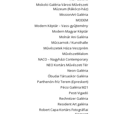
Miskolci Galéria Városi Művészeti
Múzeum (Rákóczi-ház)
MissionArt Galéria
MODEM
Modern Képtár – Vass-gyűjtemény
Modern Magyar Képtár
Molnár Ani Galéria
Műcsarnok / Kunsthalle
Művészetek Háza Veszprém
MűvészetMalom
NACO – Nagyházi Contemporary
NEO Kortárs Művészeti Tér
Neon Galéria
Óbudai Társaskör Galéria
Parthenón-fríz Terem (Epreskert)
Pécsi Galéria M21
Pesti Vigadó
Rechnitzer Galéria
Resident Art galéria
Robert Capa Kortárs Fotográfiai