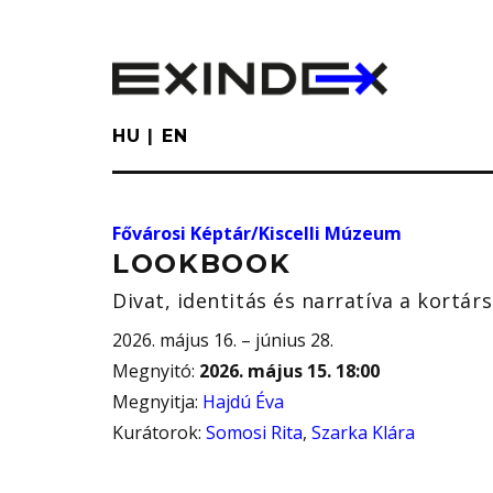
Skip
to
main
content
HU
EN
Fővárosi Képtár/Kiscelli Múzeum
LOOKBOOK
Divat, identitás és narratíva a kortá
2026. május 16. – június 28.
Megnyitó
:
2026. május 15. 18:00
Megnyitja
:
Hajdú Éva
Kurátorok
:
Somosi Rita
,
Szarka Klára