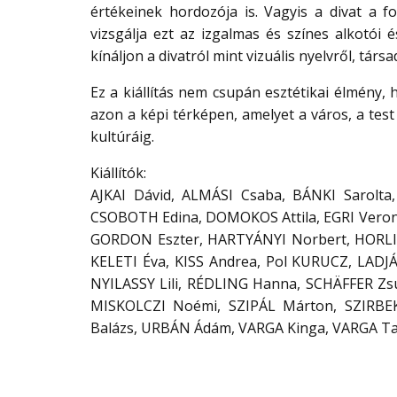
értékeinek hordozója is. Vagyis a divat a f
vizsgálja ezt az izgalmas és színes alkotói
kínáljon a divatról mint vizuális nyelvről, társ
Ez a kiállítás nem csupán esztétikai élmény
azon a képi térképen, amelyet a város, a test 
kultúráig.
Kiállítók:
AJKAI Dávid, ALMÁSI Csaba, BÁNKI Sarolta
CSOBOTH Edina, DOMOKOS Attila, EGRI Veron
GORDON Eszter, HARTYÁNYI Norbert, HORLIN
KELETI Éva, KISS Andrea, Pol KURUCZ, LAD
NYILASSY Lili, RÉDLING Hanna, SCHÄFFER Zs
MISKOLCZI Noémi, SZIPÁL Márton, SZIRBE
Balázs, URBÁN Ádám, VARGA Kinga, VARGA T