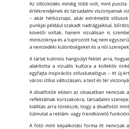
Az öltözködés mindig több volt, mint puszta 
értékrendjének és társadalmi viszonyainak vi
– akár hétköznapi, akár extrémebb stílusok 
punkjai például szakadt nadrágjaikkal, bőrdzs
követői voltak, hanem vizuálisan is szem
miniszoknya és a tupírozott haj nem egyszerű
a nemzedéki különbségeket és a női szerepek á
A tárlat különös hangsúlyt fektet arra, hogya
alakította a vizuális kultúra a kollektív ön
egyfajta inspirációs stíluskatalógus – itt új ér
városi stílus változásain, a test és tér viszon
A divatfotók ebben az olvasatban nemcsak a
reflektálnak korszakokra, társadalmi szerepe
kiállítás arra törekszik, hogy a divatfotót m
túlmutat a reklám- vagy trendkövető funkción
A fotó mint képalkotási forma itt nemcsak a