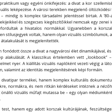
praktikum vagy egyéni önkifejezés: a divat a kor szellemis
zuális leképezése. A városi terekben megjelenő öltözködési
– mindig is komplex társadalmi jelentéssel bírtak. A ’80-
ekijeikkel és szegecses kiegészítőikkel nemcsak egy zenei 
befordultak a hivatalos normákkal. Ugyanebben a korsz
en stílusjegyek voltak, hanem olyan vizuális szimbólumok, 
talakulását is megjelenítették.
n fonódott össze a divat a nagyvárosi élet dinamikájával, é
kép alakulását. A klasszikus értelemben vett „lookbook” –
telmet nyer. A kiállítás vizuális naplóként vezeti végig a lát
yán, valamint az identitás megjelenítésének képi formáin.
 divatipar termékei, hanem komplex kulturális dokumentu
kre, normákra, és nem ritkán kérdéseket intéznek a nézőhö
int önálló vizuális műfajt mutassa be – egy olyan médiumkén
.
 test, hanem egy adott korszak kultúrájának, feszültsége