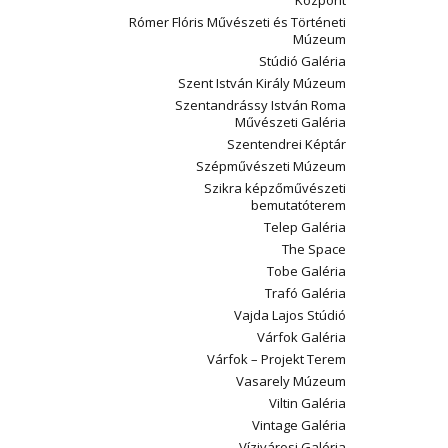
Központ
Rómer Flóris Művészeti és Történeti
Múzeum
Stúdió Galéria
Szent István Király Múzeum
Szentandrássy István Roma
Művészeti Galéria
Szentendrei Képtár
Szépművészeti Múzeum
Szikra képzőművészeti
bemutatóterem
Telep Galéria
The Space
Tobe Galéria
Trafó Galéria
Vajda Lajos Stúdió
Várfok Galéria
Várfok – Projekt Terem
Vasarely Múzeum
Viltin Galéria
Vintage Galéria
Vízivárosi Galéria