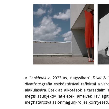
A
Lookbook
a 2023-as, nagysikerű
Divat & 
divatfotográfia eszköztárával reflektál a váro
alakulására. Ezek az alkotások a társadalmi
mégis szubjektív látleletek, amelyek rávilág
meghatározva az önmagunkról és környezetün