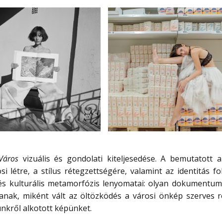
Város
vizuális és gondolati kiteljesedése. A bemutatott 
si létre, a stílus rétegzettségére, valamint az identitás f
 és kulturális metamorfózis lenyomatai: olyan dokumentum
ítanak, miként vált az öltözködés a városi önkép szerves r
kről alkotott képünket.