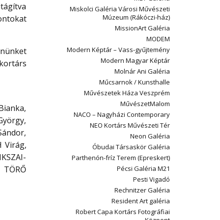
tágítva
Miskolci Galéria Városi Művészeti
Múzeum (Rákóczi-ház)
ontokat
MissionArt Galéria
MODEM
Modern Képtár – Vass-gyűjtemény
nnünket
Modern Magyar Képtár
 kortárs
Molnár Ani Galéria
Műcsarnok / Kunsthalle
Művészetek Háza Veszprém
MűvészetMalom
Bianka,
NACO – Nagyházi Contemporary
György,
NEO Kortárs Művészeti Tér
Sándor,
Neon Galéria
 Virág,
Óbudai Társaskör Galéria
IKSZAI-
Parthenón-fríz Terem (Epreskert)
, TÖRŐ
Pécsi Galéria M21
Pesti Vigadó
Rechnitzer Galéria
Resident Art galéria
Robert Capa Kortárs Fotográfiai