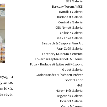
B32 Galéria
Barcsay Terem / MKE
Bartók 1 Galéria
Budapest Galéria
Centrális Galéria
CEU Nyitott Galéria
Csikász Galéria
Deák Erika Galéria
Einspach & Czapolai Fine Art
Faur Zsófi Galéria
Ferenczy Múzeumi Centrum
Fővárosi Képtár/Kiscelli Múzeum
Fuga – Budapesti Építészeti Központ
Godot Galéria
Godot Kortárs Művészeti Intézet
anyag a
Godot Labor
olytonos
HAB
értékű,
Három Hét Galéria
észévé,
Hegyvidék Galéria
Horizont Galéria
Vajda Múzeum