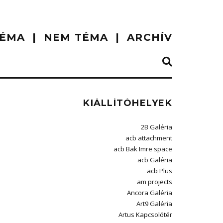
ÉMA
NEM TÉMA
ARCHÍV
KIÁLLÍTÓHELYEK
2B Galéria
acb attachment
acb Bak Imre space
acb Galéria
acb Plus
am projects
Ancora Galéria
Art9 Galéria
Artus Kapcsolótér