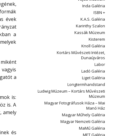
égének,
Inda Galéria
 formák
ISBN +
as évek
K.A.S. Galéria
Karinthy Szalon
irányzat
Kassák Múzeum
akban a
Kisterem
amelyek
Knoll Galéria
Kortárs Művészeti Intézet,
Dunaújváros
s miként
Labor
 vagyis
Ladó Galéria
ogatót a
Liget Galéria
Longtermhandstand
Ludwig Múzeum – Kortárs Művészeti
Múzeum
mok is:
Magyar Fotográfusok Háza – Mai
z is. A
Manó Ház
t, amely
Magyar Műhely Galéria
Magyar Nemzeti Galéria
MaMű Galéria
inek és
MET Galéria