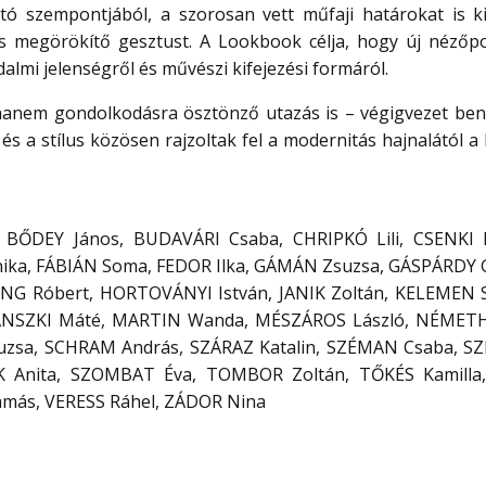
otó szempontjából, a szorosan vett műfaji határokat is ki
 és megörökítő gesztust. A Lookbook célja, hogy új nézőp
adalmi jelenségről és művészi kifejezési formáról.
, hanem gondolkodásra ösztönző utazás is – végigvezet be
és a stílus közösen rajzoltak fel a modernitás hajnalától a
, BŐDEY János, BUDAVÁRI Csaba, CHRIPKÓ Lili, CSENKI 
ika, FÁBIÁN Soma, FEDOR Ilka, GÁMÁN Zsuzsa, GÁSPÁRDY 
G Róbert, HORTOVÁNYI István, JANIK Zoltán, KELEMEN 
JÁNSZKI Máté, MARTIN Wanda, MÉSZÁROS László, NÉMETH
uzsa, SCHRAM András, SZÁRAZ Katalin, SZÉMAN Csaba, SZ
K Anita, SZOMBAT Éva, TOMBOR Zoltán, TŐKÉS Kamilla
amás, VERESS Ráhel, ZÁDOR Nina