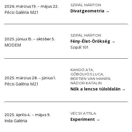
SZIPÁL MÁRTON
2026. március 19. ‒ május 22.
Divatgeometria
→
Pécsi Galéria M21
SZIPÁL MÁRTON
2025. június 15. ‒ október 5.
Fény-Élet-Örökség
→
MODEM
Szipál 101
KANDÓ ATA
,
GŐBÖLYÖS LUCA
,
2025. március 28. ‒ június 1.
BERTIEN VAN MANEN
,
NÁDOR KATALIN
Pécsi Galéria M21
Nők a lencse túloldalán
→
VÉCSY ATTILA
2025. április 4. ‒ május 9.
Experiment
→
Inda Galéria