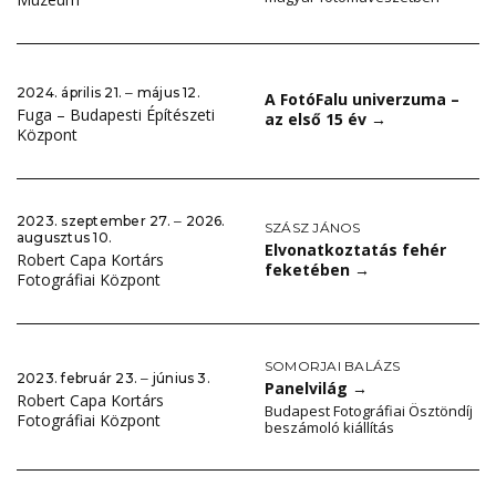
2024. április 21. ‒ május 12.
A FotóFalu univerzuma –
Fuga – Budapesti Építészeti
az első 15 év
→
Központ
2023. szeptember 27. ‒ 2026.
SZÁSZ JÁNOS
augusztus 10.
Elvonatkoztatás fehér
Robert Capa Kortárs
feketében
→
Fotográfiai Központ
SOMORJAI BALÁZS
2023. február 23. ‒ június 3.
Panelvilág
→
Robert Capa Kortárs
Budapest Fotográfiai Ösztöndíj
Fotográfiai Központ
beszámoló kiállítás