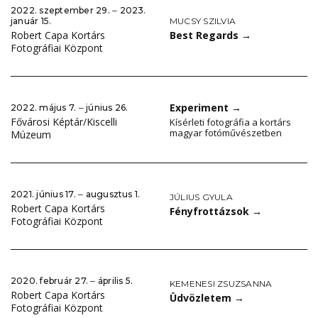
2022. szeptember 29. ‒ 2023.
MUCSY SZILVIA
január 15.
Best Regards
→
Robert Capa Kortárs
Fotográfiai Központ
Experiment
→
2022. május 7. ‒ június 26.
Fővárosi Képtár/Kiscelli
Kísérleti fotográfia a kortárs
magyar fotóművészetben
Múzeum
2021. június 17. ‒ augusztus 1.
JÚLIUS GYULA
Robert Capa Kortárs
Fényfrottázsok
→
Fotográfiai Központ
2020. február 27. ‒ április 5.
KEMENESI ZSUZSANNA
Robert Capa Kortárs
Üdvözletem
→
Fotográfiai Központ