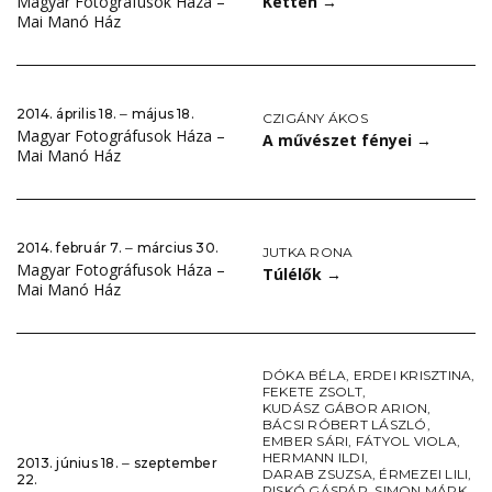
Ketten
→
Magyar Fotográfusok Háza –
Mai Manó Ház
2014. április 18. ‒ május 18.
CZIGÁNY ÁKOS
Magyar Fotográfusok Háza –
A művészet fényei
→
Mai Manó Ház
2014. február 7. ‒ március 30.
JUTKA RONA
Magyar Fotográfusok Háza –
Túlélők
→
Mai Manó Ház
DÓKA BÉLA
,
ERDEI KRISZTINA
,
FEKETE ZSOLT
,
KUDÁSZ GÁBOR ARION
,
BÁCSI RÓBERT LÁSZLÓ
,
EMBER SÁRI
,
FÁTYOL VIOLA
,
HERMANN ILDI
,
2013. június 18. ‒ szeptember
DARAB ZSUZSA
,
ÉRMEZEI LILI
,
22.
RISKÓ GÁSPÁR
,
SIMON MÁRK