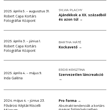
SYLVIA PLACHY
2025. április 5. ‒ augusztus 31.
Ajándékok a XX. századból
Robert Capa Kortárs
és azon túl
→
Fotográfiai Központ
2025. április 3. ‒ június 1.
BARTHA MÁTÉ
Robert Capa Kortárs
Kockavető
→
Fotográfiai Központ
ERDEI KRISZTINA
2025. április 4. ‒ május 9.
Szervezetlen láncreakció
Inda Galéria
→
Pro forma
→
2024. május 4. ‒ június 23.
Fővárosi Képtár/Kiscelli
Absztrakt tendenciák a kortárs
magyar fotóművészetben
Múzeum