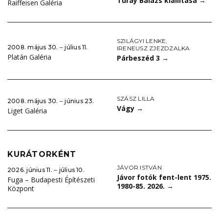
Turay Balázs kiállítása
→
Raiffeisen Galéria
SZILÁGYI LENKE
,
2008. május 30. ‒ július 11.
IRENEUSZ ZJEZDZALKA
Platán Galéria
Párbeszéd 3
→
SZÁSZ LILLA
2008. május 30. ‒ június 23.
Vágy
→
Liget Galéria
KURÁTORKÉNT
JÁVOR ISTVÁN
2026. június 11. ‒ július 10.
Jávor fotók fent-lent 1975.
Fuga – Budapesti Építészeti
1980-85. 2026.
→
Központ