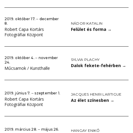
2019. október 17. ‒ december
NÁDOR KATALIN
8.
Felület és forma
→
Robert Capa Kortárs
Fotográfiai Központ
2019. október 4. ‒ november
SYLVIA PLACHY
24.
Dalok fekete-fehérben
→
Műcsarnok / Kunsthalle
2019. június 7. ‒ szeptember 1.
JACQUES HENRI LARTIGUE
Robert Capa Kortárs
Az élet színesben
→
Fotográfiai Központ
2019. március 28. ‒ május 26.
HANGAY ENIKŐ