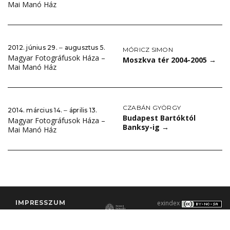
Mai Manó Ház
2012. június 29. ‒ augusztus 5.
MÓRICZ SIMON
Magyar Fotográfusok Háza –
Moszkva tér 2004-2005
→
Mai Manó Ház
CZABÁN GYÖRGY
2014. március 14. ‒ április 13.
Budapest Bartóktól
Magyar Fotográfusok Háza –
Banksy-ig
→
Mai Manó Ház
IMPRESSZUM
exindex
KONTAKT
2000–2026 |
C3