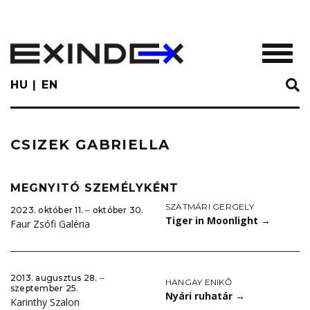
Skip
to
main
TOGGL
content
HU
EN
CSIZEK GABRIELLA
MEGNYITÓ SZEMÉLYKÉNT
SZATMÁRI GERGELY
2023. október 11. ‒ október 30.
Tiger in Moonlight
→
Faur Zsófi Galéria
2013. augusztus 28. ‒
HANGAY ENIKŐ
szeptember 25.
Nyári ruhatár
→
Karinthy Szalon