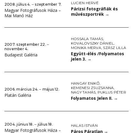
LUCIEN HERVÉ
2008. július 4. ‒ szeptember 7.
Párizsi fotográfiák és
Magyar Fotográfusok Háza –
művészportrék
→
Mai Manó Ház
HOSSALA TAMÁS
,
KOVALOVSZKY DÁNIEL
,
2007. szeptember 22. ‒
MONIKA MERVA
,
SZÁSZ LILLA
november 4.
Együtt-élés /Folyamatos
Budapest Galéria
jelen 3.
→
HANGAY ENIKŐ
,
KEMENESI ZSUZSANNA
,
2006. március 24. ‒ május 12.
NAGY TAMÁS
,
PUKLUS PÉTER
Platán Galéria
Folyamatos Jelen II.
→
2004. június 18. ‒ július 18.
HALAS ISTVÁN
Magyar Fotográfusok Háza –
Páros Páratlan
→