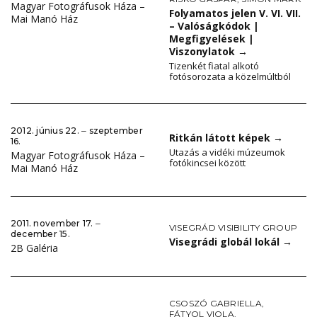
Magyar Fotográfusok Háza –
Folyamatos jelen V. VI. VII.
Mai Manó Ház
– Valóságkódok |
Megfigyelések |
Viszonylatok
→
Tizenkét fiatal alkotó
fotósorozata a közelmúltból
2012. június 22. ‒ szeptember
Ritkán látott képek
→
16.
Utazás a vidéki múzeumok
Magyar Fotográfusok Háza –
fotókincsei között
Mai Manó Ház
2011. november 17. ‒
VISEGRÁD VISIBILITY GROUP
december 15.
Visegrádi globál lokál
→
2B Galéria
CSOSZÓ GABRIELLA
,
FÁTYOL VIOLA
,