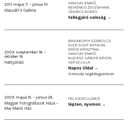
HANGAY ENIKŐ
,
2011. május 7. ‒ június 10.
KEMENESI ZSUZSANNA
,
Klauzál13 Galéria
SZABICS ÁGNES
Fellegjáró valóság
→
BARAKONYI SZABOLCS
,
ELEK JUDIT KATALIN
,
ERDEI KRISZTINA
,
2009. szeptember 18. ‒
HANGAY ENIKŐ
,
október 16.
KUDÁSZ GÁBOR ARION
,
HattyúHáz
SZÁSZ LILLA
Napos Oldal
→
A mosoly segédegyenesei
2009. május 15. ‒ június 28.
FELICIDES ILDIKÓ
Magyar Fotográfusok Háza –
lépten, nyomon
→
Mai Manó Ház