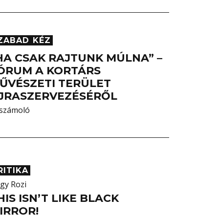
ZABAD KÉZ
HA CSAK RAJTUNK MÚLNA” –
ÓRUM A KORTÁRS
ŰVÉSZETI TERÜLET
JRASZERVEZÉSÉRŐL
számoló
RITIKA
gy Rozi
HIS ISN’T LIKE BLACK
IRROR!