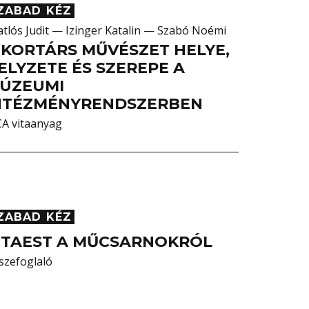
ZABAD KÉZ
atlós Judit — Izinger Katalin — Szabó Noémi
 KORTÁRS MŰVÉSZET HELYE,
ELYZETE ÉS SZEREPE A
ÚZEUMI
NTÉZMÉNYRENDSZERBEN
CA vitaanyag
ZABAD KÉZ
ITAEST A MŰCSARNOKRÓL
szefoglaló