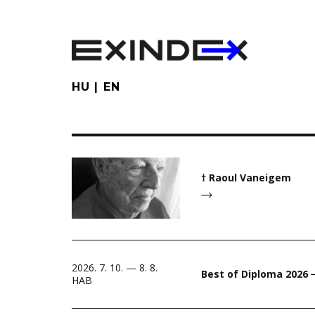
Skip
to
main
content
HU
EN
† Raoul Vaneigem
2026. 7. 10. — 8. 8.
Best of Diploma 2026
HAB