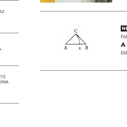
SZ
N
Fö
A
El
NTÓ
ONIA