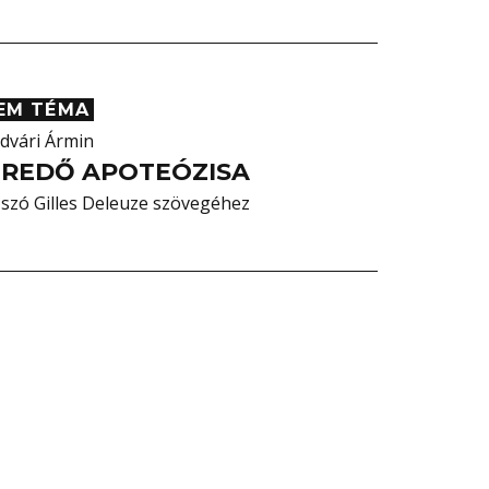
EM TÉMA
ldvári Ármin
 REDŐ APOTEÓZISA
őszó Gilles Deleuze szövegéhez