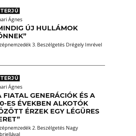
NTERJÚ
hari Ágnes
MINDIG ÚJ HULLÁMOK
ÖNNEK”
zépnemzedék 3. Beszélgetés Drégely Imrével
NTERJÚ
hari Ágnes
A FIATAL GENERÁCIÓK ÉS A
90-ES ÉVEKBEN ALKOTÓK
ÖZÖTT ÉRZEK EGY LÉGÜRES
ERET”
zépnemzedék 2. Beszélgetés Nagy
riellával