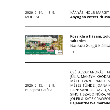
2026. 6. 14. — 8. 9.
KÁNYÁSI HOLB MARGIT
MODEM
Anyagba vetett rítus
Kőszikla a házam, zö
takaróm
Bánkúti Gergő kiállít
CSÉFALVAY ANDRÁS, J
JÚLIA, MAKSYM KHODA
MÁTÉ, EVA & FRANCO 
2026. 5. 15. — 8. 9.
MÉZES TÜNDE, JOANA 
Budapest Galéria
PAPP SÁNDOR DÁVID, 
SINGH, SZABÓ NÓRA, 
JOLER & KATE CRAWFO
Bejelentkezve marad