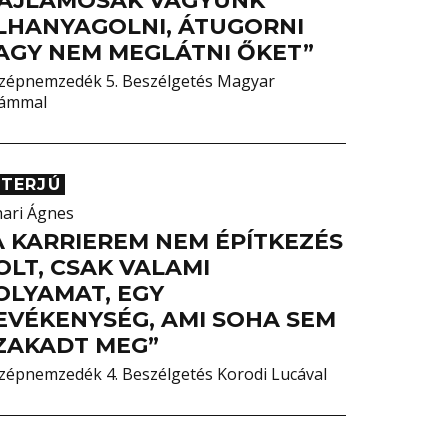
AJLAMOSAK VAGYUNK
LHANYAGOLNI, ÁTUGORNI
AGY NEM MEGLÁTNI ŐKET”
zépnemzedék 5. Beszélgetés Magyar
ámmal
NTERJÚ
hari Ágnes
A KARRIEREM NEM ÉPÍTKEZÉS
OLT, CSAK VALAMI
OLYAMAT, EGY
EVÉKENYSÉG, AMI SOHA SEM
ZAKADT MEG”
zépnemzedék 4. Beszélgetés Korodi Lucával