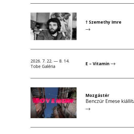
† Szemethy Imre
2026. 7. 22. — 8. 14.
E – Vitamin
Tobe Galéria
Mozgástér
Benczúr Emese kiállí