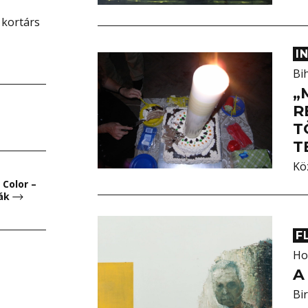
 kortárs
I
Bi
„
R
T
T
Kö
Color –
iák
F
Ho
A
Bir