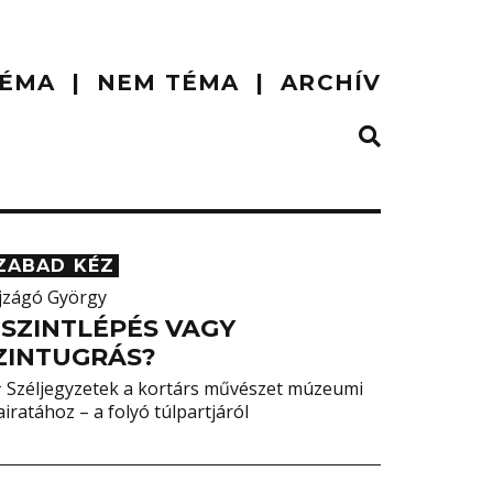
ÉMA
NEM TÉMA
ARCHÍV
ZABAD KÉZ
jzágó György
 SZINTLÉPÉS VAGY
ZINTUGRÁS?
 Széljegyzetek a kortárs művészet múzeumi
airatához – a folyó túlpartjáról