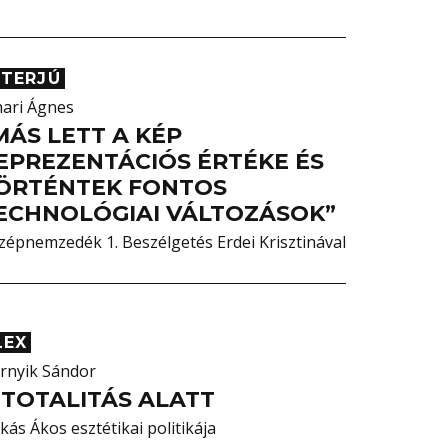
NTERJÚ
hari Ágnes
MÁS LETT A KÉP
EPREZENTÁCIÓS ÉRTÉKE ÉS
ÖRTÉNTEK FONTOS
ECHNOLÓGIAI VÁLTOZÁSOK”
zépnemzedék 1. Beszélgetés Erdei Krisztinával
LEX
rnyik Sándor
 TOTALITÁS ALATT
kás Ákos esztétikai politikája