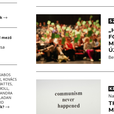
ok
S
„
F
ld mező
M
ása
Ú
Be
AKABOS
K, KOVÁCS
MATTES,
MOLL,
K
SANDRA
Na
VLADAN
T
RD
ok?
M