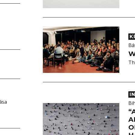
K
Bá
W
Thi
I
tása
Bi
“
A
O