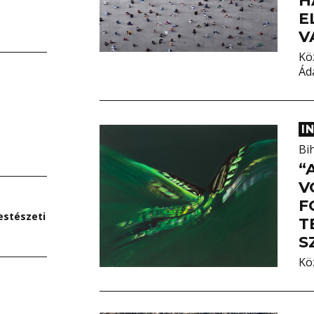
H
E
V
Kö
Ád
I
Bi
“
V
F
estészeti
T
S
Kö