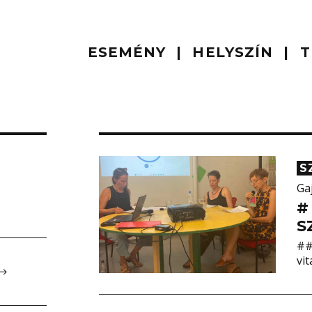
ESEMÉNY
HELYSZÍN
T
S
Ga
#
S
##
vit