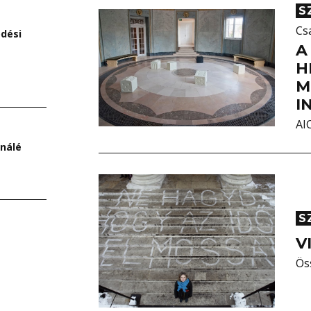
S
Cs
ödési
A
H
M
I
AI
nnálé
S
V
Ös