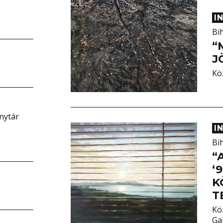
I
Bi
“
J
Kö
nytár
I
Bi
“
‘
K
T
Kö
Gab