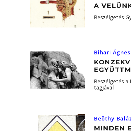
A VELÜNK
Beszélgetés Gy
Bihari Ágnes
KONZEKV
EGYÜTTM
Beszélgetés a 
tagjával
Beöthy Balá
MINDEN 