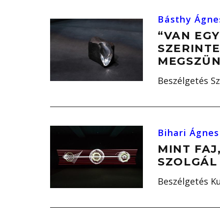
Básthy Ágne
“VAN EGY
SZERINTE
MEGSZÜN
Beszélgetés Sza
Bihari Ágnes
MINT FAJ
SZOLGÁL
Beszélgetés Ku