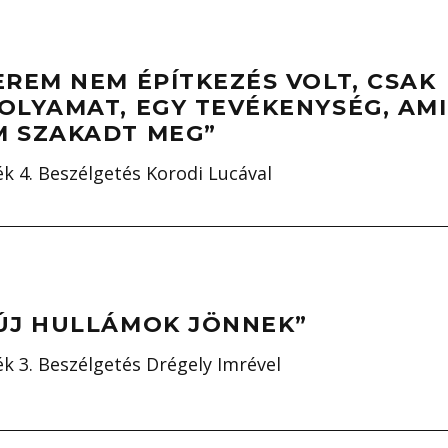
EREM NEM ÉPÍTKEZÉS VOLT, CSAK
OLYAMAT, EGY TEVÉKENYSÉG, AMI
M SZAKADT MEG”
 4. Beszélgetés Korodi Lucával
 ÚJ HULLÁMOK JÖNNEK”
 3. Beszélgetés Drégely Imrével