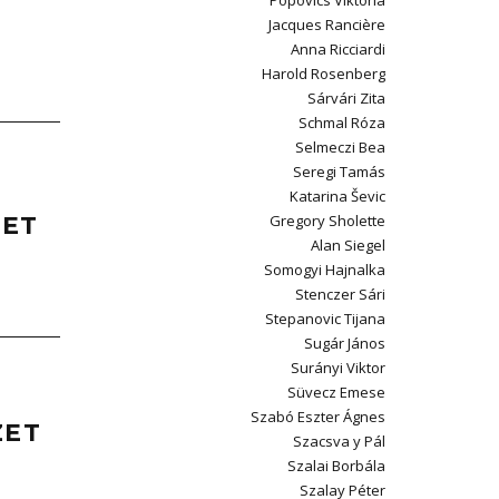
Popovics Viktória
Jacques Rancière
Anna Ricciardi
Harold Rosenberg
Sárvári Zita
Schmal Róza
Selmeczi Bea
Seregi Tamás
Katarina Ševic
PET
Gregory Sholette
Alan Siegel
Somogyi Hajnalka
Stenczer Sári
Stepanovic Tijana
Sugár János
Surányi Viktor
Süvecz Emese
Szabó Eszter Ágnes
ZET
Szacsva y Pál
Szalai Borbála
Szalay Péter