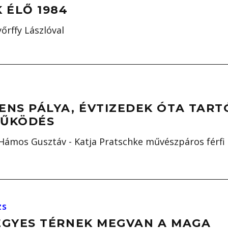
 ÉLŐ 1984
őrffy Lászlóval
ENS PÁLYA, ÉVTIZEDEK ÓTA TART
ŰKÖDÉS
Hámos Gusztáv - Katja Pratschke művészpáros férfi
zs
EGYES TÉRNEK MEGVAN A MAGA