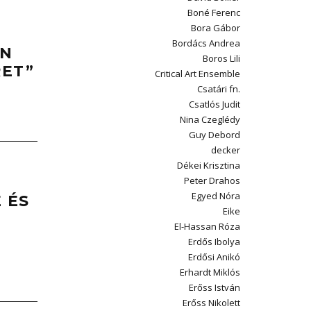
Boné Ferenc
Bora Gábor
Bordács Andrea
EN
Boros Lili
RET”
Critical Art Ensemble
Csatári fn.
Csatlós Judit
Nina Czeglédy
Guy Debord
decker
Dékei Krisztina
Peter Drahos
Egyed Nóra
 ÉS
Eike
El-Hassan Róza
Erdős Ibolya
Erdősi Anikó
Erhardt Miklós
Erőss István
Erőss Nikolett