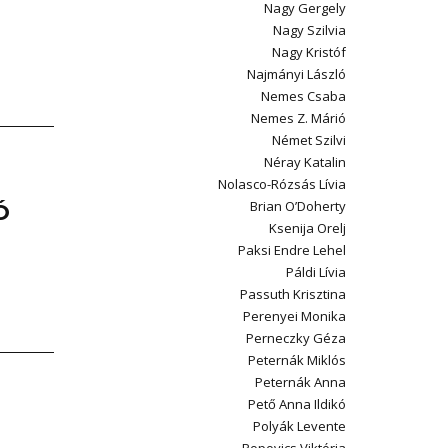
Nagy Gergely
Nagy Szilvia
Nagy Kristóf
Najmányi László
Nemes Csaba
Nemes Z. Márió
Német Szilvi
Néray Katalin
Nolasco-Rózsás Lívia
Brian O’Doherty
Ó
Ksenija Orelj
Paksi Endre Lehel
Páldi Lívia
Passuth Krisztina
Perenyei Monika
Perneczky Géza
Peternák Miklós
Peternák Anna
Pető Anna Ildikó
Polyák Levente