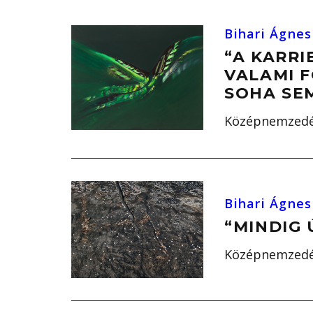
Bihari Ágnes
“A KARRI
VALAMI F
SOHA SE
Középnemzedék
Bihari Ágnes
“MINDIG
Középnemzedék