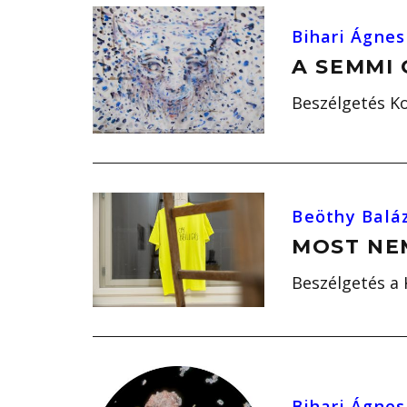
Bihari Ágnes
A SEMMI
Beszélgetés Ko
Beöthy Balá
MOST NE
Beszélgetés a
Bihari Ágnes