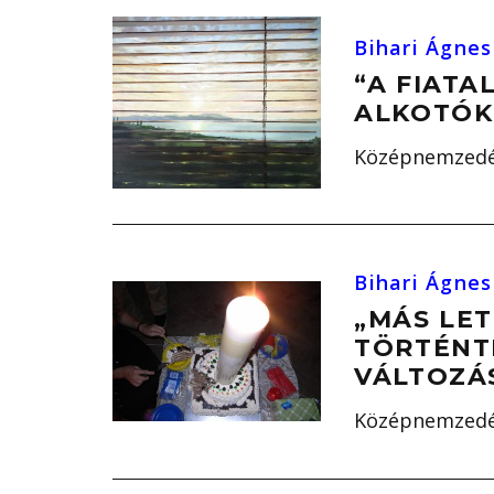
Bihari Ágnes
“A FIATA
ALKOTÓK
Középnemzedék
Bihari Ágnes
„MÁS LET
TÖRTÉNT
VÁLTOZÁ
Középnemzedék 