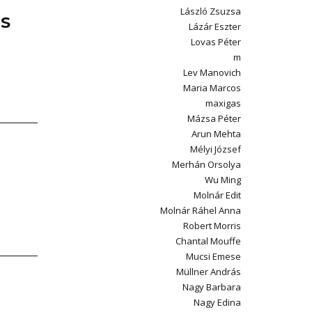
László Zsuzsa
IS
Lázár Eszter
Lovas Péter
m
Lev Manovich
Maria Marcos
maxigas
Mázsa Péter
Arun Mehta
Mélyi József
Merhán Orsolya
Wu Ming
Molnár Edit
Molnár Ráhel Anna
Robert Morris
Chantal Mouffe
Mucsi Emese
Müllner András
Nagy Barbara
Nagy Edina