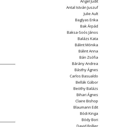
Angel Judit
Antal István Juszuf
Julie Ault
Baglyas Erika
Bak Árpád
Baksa-Soós János
Balázs Kata
Bálint Mónika
Bálint Anna
Bán Zsófia
Bárány Andrea
Básthy Ágnes
Carlos Basualdo
Bellák Gábor
Beöthy Balázs
Bihari Ágnes
Claire Bishop
Blaumann Edit
Bódi Kinga
Bódy Bori
David Bollier