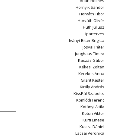
Brian Holmes
Hornyik Sándor
Horváth Tibor
Horváth Olivér
Huth Júliusz
Iparterves
Iványi-Bitter Brigitta
Jósvai Péter
Junghaus Tímea
Kaszás Gábor
Kékesi Zoltán
Kerekes Anna
Grant Kester
Király András
KissPál Szabolcs
Kömlődi Ferenc
Kotányi Attila
Kotun Viktor
Kürti Emese
Kustra Dániel
Laczai Veronika