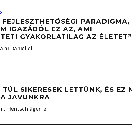
s
 FEJLESZTHETŐSÉGI PARADIGMA,
M IGAZÁBÓL EZ AZ, AMI
TETI GYAKORLATILAG AZ ÉLETET”
lai Dániellel
, TÚL SIKERESEK LETTÜNK, ÉS EZ
 A JAVUNKRA
rt Hentschlägerrel