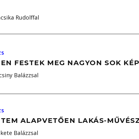
A
csika Rudolffal
zs
BEN FESTEK MEG NAGYON SOK KÉ
csiny Balázzsal
zs
ETEM ALAPVETŐEN LAKÁS-MŰVÉS
kete Balázzsal