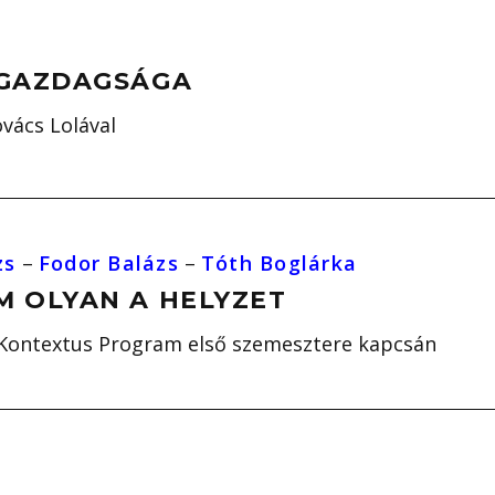
 GAZDAGSÁGA
vács Lolával
zs
–
Fodor Balázs
–
Tóth Boglárka
M OLYAN A HELYZET
 Kontextus Program első szemesztere kapcsán