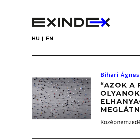
Skip
to
main
content
HU
EN
Bihari Ágnes
“AZOK A
OLYANOK
ELHANYA
MEGLÁTN
Középnemzedé